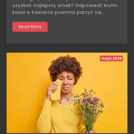
uzyskać najlepszy smak? Odpowiedź brzmi:
kawa w kawiarce powinna parzyć się...
Read More
maj 3, 2026