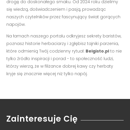
drogę do doskonałego smaku. Od 2024 roku dzielimy
się wiedzą, doświadczeniem i pasją, prowadząc
naszych czytelników przez fascynujący świat gorących
napojów.
Na łamach naszego portalu odkryjesz sekrety baristów,
poznasz historie herbaciarzy i zgłębisz tajniki parzenia,
które odmienią Twój codzienny rytuał.
Belgisto.pl
to nie
tylko źródło inspiracji i porad - to społeczność ludzi,
którzy wierzą, że w filiżance dobrej kawy czy herbaty
kryje się znacznie więcej niż tylko napój.
Zainteresuje Cię