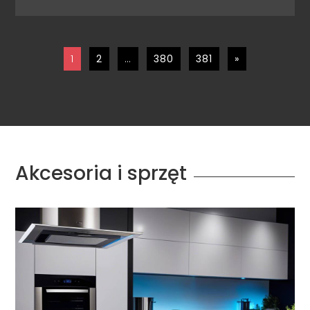
1
2
…
380
381
»
Akcesoria i sprzęt