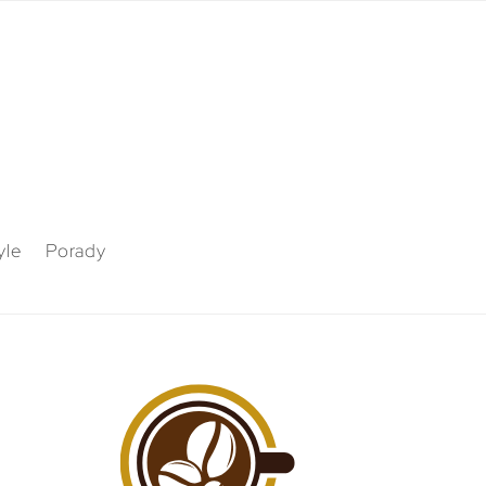
yle
Porady