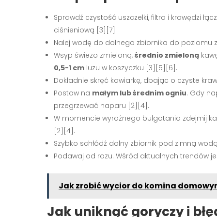
Sprawdź czystość uszczelki, filtra i krawędzi ł
ciśnieniową [3][7].
Nalej wodę do dolnego zbiornika do poziomu zawo
Wsyp świeżo zmieloną,
średnio zmieloną
kawę 
0,5-1 cm
luzu w koszyczku [3][5][6].
Dokładnie skręć kawiarkę, dbając o czyste kraw
Postaw na
małym lub średnim ogniu
. Gdy na
przegrzewać naparu [2][4].
W momencie wyraźnego bulgotania zdejmij kawi
[2][4].
Szybko schłódź dolny zbiornik pod zimną wodą, 
Podawaj od razu. Wśród aktualnych trendów jes
Jak zrobić wycior do komina domow
Jak uniknąć goryczy i bł