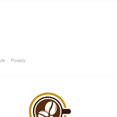
yle
Porady