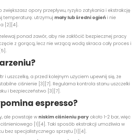
 bo zwiększasz opory przepływu, ryzyko zatykania i ekstrakcję
uj temperaturę: utrzymuj
mały lub średni ogień
i nie
 [2][4].
przelewaj ponad zawór, aby nie zakłócić bezpiecznej pracy
oczęcie z gorącą, lecz nie wrzącą wodą skraca cały proces i
5].
arzeniu?
ltr i uszczelkę, a przed kolejnym użyciem upewnij się, że
tabilne ciśnienie [3][7]. Regularna kontrola stanu uszczelki
u i bezpieczeństwo [3][7].
zypomina espresso?
y, ale powstaje w
niskim ciśnieniu pary
około 1-2 bar, więc
ciśnieniowego [1][4]. Taki sposób ekstrakcji umożliwia w
ez specjalistycznego sprzętu [1][4].