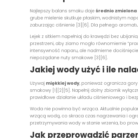
Najlepszy balans smaku daje
średnio zmielona
grube mielenie skutkuje płaskim, wodnistym napa
zaburzając ciśnienie [3][6]. Dla pełnego aromatu
Lejek z sitkiem napełniaj do krawędzi bez ubijani
przestrzeni, aby ziarno mogło równomiernie “pra
intensywność naparu, ale nadmierne dociśnięcie
niepożądane nuty smakowe [3][6].
Jakiej wody użyć i ile nala
Używaj
miękkiej wody
, ponieważ ogranicza gory
smakowy [1][2][5]. Napełnij dolny zbiornik wyłąc
prawidłowe działanie układu ciśnieniowego i bezp
Woda nie powinna być wrząca. Aktualnie popular
wrzącą wodą, co skraca czas nagrzewania i ogra
przetrzymywania wody w stanie wrzenia, bo prowad
Jak przeprowadzić parzen