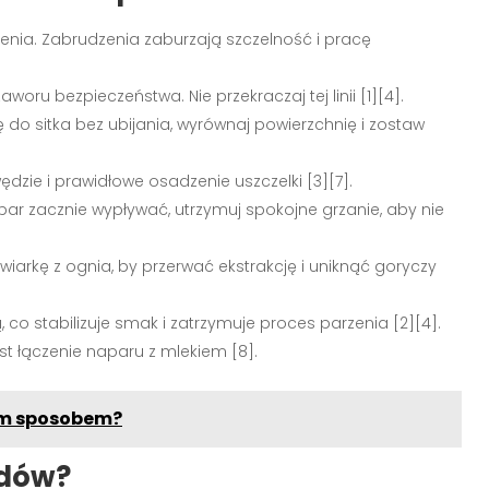
ączenia. Zabrudzenia zaburzają szczelność i pracę
ru bezpieczeństwa. Nie przekraczaj tej linii [1][4].
do sitka bez ubijania, wyrównaj powierzchnię i zostaw
ędzie i prawidłowe osadzenie uszczelki [3][7].
par zacznie wypływać, utrzymuj spokojne grzanie, aby nie
arkę z ognia, by przerwać ekstrakcję i uniknąć goryczy
co stabilizuje smak i zatrzymuje proces parzenia [2][4].
t łączenie naparu z mlekiem [8].
ym sposobem?
ędów?