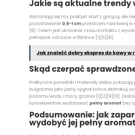
Jakie są aktualne trendy 
Wyróżniają się trzy praktyki: start z gorącą, ale 
pozostawianie
0,5-1 cm
przestrzeni nad kawą w s
[8]. Celem jest skrócenie czasu kontaktu z wyso
pełniejsze odczucie w filiżance [1][5][8].
Jak znaleźć dobry ekspres do kawy w 
Skąd czerpać sprawdzone 
Praktyczne poradniki i materiały wideo pokazują
bulgotania jako jasny sygnał końca ekstrakcji,
poziomu wody i mocy grzania [1][2][8][9]. Zesta
konsekwentnie wydobywać
pełny aromat
bez ry
Podsumowanie: jak zaparz
wydobyć jej pełny aroma