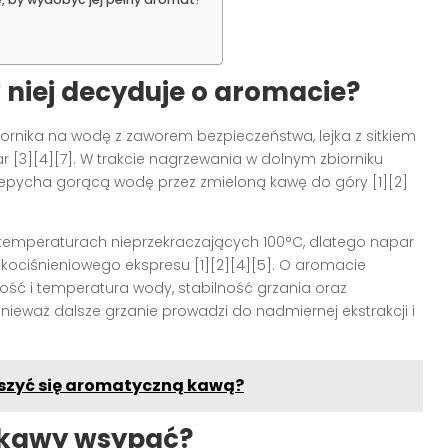
w niej decyduje o aromacie?
biornika na wodę z zaworem bezpieczeństwa, lejka z sitkiem
 [3][4][7]. W trakcie nagrzewania w dolnym zbiorniku
 przepycha gorącą wodę przez zmieloną kawę do góry [1][2]
 i temperaturach nieprzekraczających 100°C, dlatego napar
sokociśnieniowego ekspresu [1][2][4][5]. O aromacie
kość i temperatura wody, stabilność grzania oraz
ieważ dalsze grzanie prowadzi do nadmiernej ekstrakcji i
ieszyć się aromatyczną kawą?
le kawy wsypać?