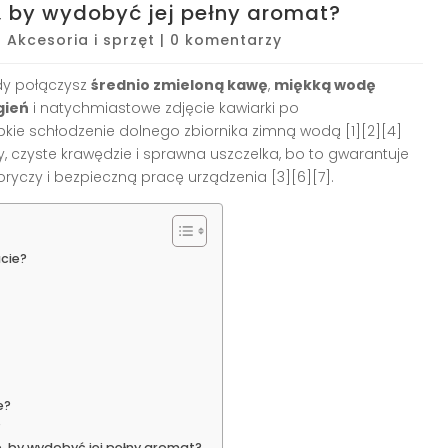
, by wydobyć jej pełny aromat?
|
Akcesoria i sprzęt
|
0 komentarzy
dy połączysz
średnio zmieloną kawę
,
miękką wodę
gień
i natychmiastowe zdjęcie kawiarki po
kie schłodzenie dolnego zbiornika zimną wodą [1][2][4]
wy, czyste krawędzie i sprawna uszczelka, bo to gwarantuje
ryczy i bezpieczną pracę urządzenia [3][6][7].
acie?
e?
?
, by wydobyć jej pełny aromat?