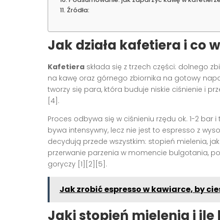
Źródła:
Jak działa kafetiera i co 
Kafetiera
składa się z trzech części: dolnego z
na kawę oraz górnego zbiornika na gotowy napar
tworzy się para, która buduje niskie ciśnienie i
[4].
Proces odbywa się w ciśnieniu rzędu ok. 1-2 bar
bywa intensywny, lecz nie jest to espresso z wy
decydują przede wszystkim: stopień mielenia, ja
przerwanie parzenia w momencie bulgotania, pon
goryczy [1][2][5].
Jak zrobić espresso w kawiarce, by c
Jaki stopień mielenia i i