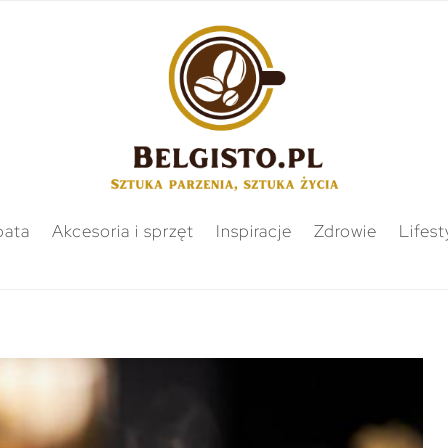
bata
Akcesoria i sprzęt
Inspiracje
Zdrowie
Lifest