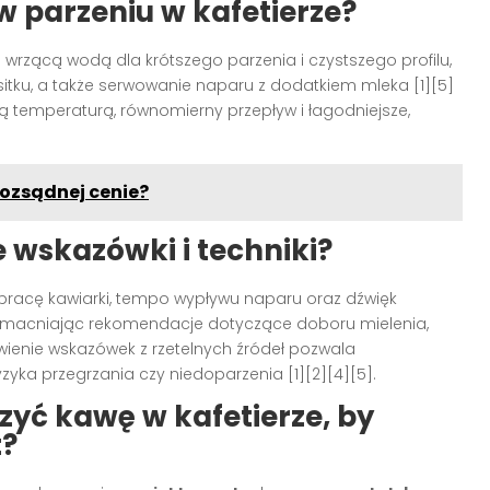
w parzeniu w kafetierze?
nie wrzącą wodą dla krótszego parzenia i czystszego profilu,
itku, a także serwowanie naparu z dodatkiem mleka [1][5]
ką temperaturą, równomierny przepływ i łagodniejsze,
rozsądnej cenie?
wskazówki i techniki?
 pracę kawiarki, tempo wypływu naparu oraz dźwięk
 wzmacniając rekomendacje dotyczące doboru mielenia,
wienie wskazówek z rzetelnych źródeł pozwala
zyka przegrzania czy niedoparzenia [1][2][4][5].
yć kawę w kafetierze, by
t?