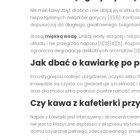
Nie miel kawy zbyt drobno i nie ubijaj jej w sitku,
niepożądanych związków goryczy [3][6]. Kontrol
dopuszczaj do długiego, gwałtownego bulgotania
Stosuj
miękką wodę
, unikaj wody wrzącej i nie 
układu i nie przegrzać naparu [1][2][4][5]. Rozp
ogranicza degradację delikatnych aromatów [1][
Jak dbać o kawiarkę po p
Po ostygnięciu rozkręć urządzenie, oczyść sitko, fi
krawędzie są czyste, co gwarantuje szczelność i s
oraz drożności sitka podnosi powtarzalność smak
Czy kawa z kafetierki pr
Napar z kawiarki jest intensywny i skoncentrowan
nie jest to klasyczne espresso z ekspresu wysoko
domu uzyskanie pełnego, zdecydowanego smaku b