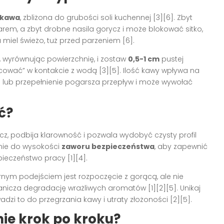
 kawa
, zbliżona do grubości soli kuchennej [3][6]. Zbyt
rem, a zbyt drobne nasila gorycz i może blokować sitko,
 miel świeżo, tuż przed parzeniem [6].
a, wyrównując powierzchnię, i zostaw
0,5-1 cm
pustej
cować” w kontakcie z wodą [3][5]. Ilość kawy wpływa na
 lub przepełnienie pogarsza przepływ i może wywołać
ć?
cz, podbija klarowność i pozwala wydobyć czysty profil
znie do wysokości
zaworu bezpieczeństwa
, aby zapewnić
ieczeństwo pracy [1][4].
nym podejściem jest rozpoczęcie z gorącą, ale nie
nicza degradację wrażliwych aromatów [1][2][5]. Unikaj
zi to do przegrzania kawy i utraty złożoności [2][5].
ie krok po kroku?