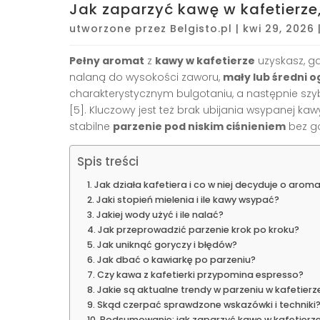
Jak zaparzyć kawę w kafetierze
utworzone przez
Belgisto.pl
|
kwi 29, 2026
Pełny aromat
z
kawy w kafetierze
uzyskasz, g
nalaną do wysokości zaworu,
mały lub średni o
charakterystycznym bulgotaniu, a następnie szyb
[5]. Kluczowy jest też brak ubijania wsypanej ka
stabilne
parzenie pod niskim ciśnieniem
bez go
Spis treści
Jak działa kafetiera i co w niej decyduje o arom
Jaki stopień mielenia i ile kawy wsypać?
Jakiej wody użyć i ile nalać?
Jak przeprowadzić parzenie krok po kroku?
Jak uniknąć goryczy i błędów?
Jak dbać o kawiarkę po parzeniu?
Czy kawa z kafetierki przypomina espresso?
Jakie są aktualne trendy w parzeniu w kafetierz
Skąd czerpać sprawdzone wskazówki i techniki
Podsumowanie: jak zaparzyć kawę w kafetierze