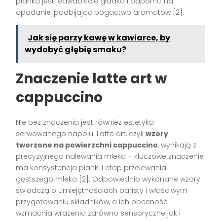
pianka jest jedwabiście gładka i odporna na
opadanie, podbijając bogactwo aromatów
[2]
.
Jak się parzy kawę w kawiarce, by
wydobyć głębię smaku?
Znaczenie latte art w
cappuccino
Nie bez znaczenia jest również estetyka
serwowanego napoju. Latte art, czyli
wzory
tworzone na powierzchni cappuccino
, wynikają z
precyzyjnego nalewania mleka – kluczowe znaczenie
ma konsystencja pianki i etap przelewania
gęstszego mleka
[2]
. Odpowiednio wykonane wzory
świadczą o umiejętnościach baristy i właściwym
przygotowaniu składników, a ich obecność
wzmacnia wrażenia zarówno sensoryczne jak i