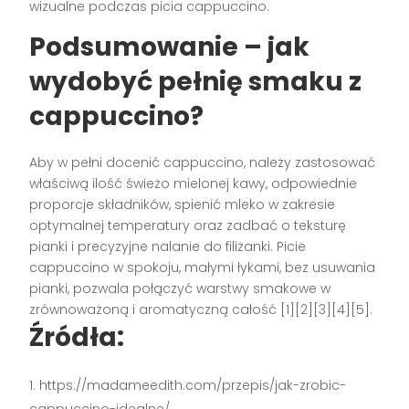
wizualne podczas picia cappuccino.
Podsumowanie – jak
wydobyć pełnię smaku z
cappuccino?
Aby w pełni docenić cappuccino, należy zastosować
właściwą ilość świeżo mielonej kawy, odpowiednie
proporcje składników, spienić mleko w zakresie
optymalnej temperatury oraz zadbać o teksturę
pianki i precyzyjne nalanie do filiżanki. Picie
cappuccino w spokoju, małymi łykami, bez usuwania
pianki, pozwala połączyć warstwy smakowe w
zrównoważoną i aromatyczną całość
[1][2][3][4][5]
.
Źródła:
https://madameedith.com/przepis/jak-zrobic-
cappuccino-idealne/