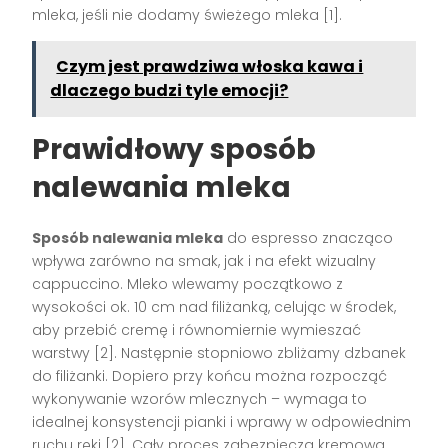
mleka, jeśli nie dodamy świeżego mleka
[1]
.
Czym jest prawdziwa włoska kawa i
dlaczego budzi tyle emocji?
Prawidłowy sposób
nalewania mleka
Sposób nalewania mleka
do espresso znacząco
wpływa zarówno na smak, jak i na efekt wizualny
cappuccino. Mleko wlewamy początkowo z
wysokości ok. 10 cm nad filiżanką, celując w środek,
aby przebić cremę i równomiernie wymieszać
warstwy
[2]
. Następnie stopniowo zbliżamy dzbanek
do filiżanki. Dopiero przy końcu można rozpocząć
wykonywanie wzorów mlecznych – wymaga to
idealnej konsystencji pianki i wprawy w odpowiednim
ruchu ręki
[2]
. Cały proces zabezpiecza kremową