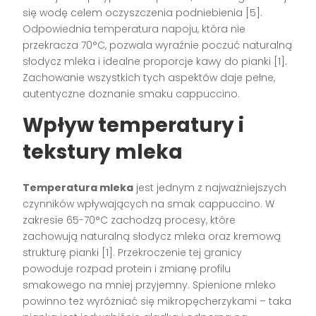
się wodę celem oczyszczenia podniebienia
[5]
.
Odpowiednia temperatura napoju, która nie
przekracza 70°C, pozwala wyraźnie poczuć naturalną
słodycz mleka i idealne proporcje kawy do pianki
[1]
.
Zachowanie wszystkich tych aspektów daje pełne,
autentyczne doznanie smaku cappuccino.
Wpływ temperatury i
tekstury mleka
Temperatura mleka
jest jednym z najważniejszych
czynników wpływających na smak cappuccino. W
zakresie 65-70°C zachodzą procesy, które
zachowują naturalną słodycz mleka oraz kremową
strukturę pianki
[1]
. Przekroczenie tej granicy
powoduje rozpad protein i zmianę profilu
smakowego na mniej przyjemny. Spienione mleko
powinno też wyróżniać się mikropęcherzykami – taka