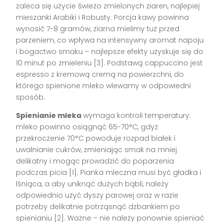
zaleca się użycie świeżo zmielonych ziaren, najlepiej
mieszanki Arabiki i Robusty. Porcja kawy powinna
wynosić 7-8 gramów, ziarna mielimy tuż przed
parzeniem, co wpływa na intensywny aromat napoju
i bogactwo smaku – najlepsze efekty uzyskuje się do
10 minut po zmieleniu
[3]
. Podstawą cappuccino jest
espresso z kremową cremą na powierzchni, do
którego spienione mleko wlewamy w odpowiedni
sposób.
Spienianie mleka
wymaga kontroli temperatury:
mleko powinno osiągnąć 65-70°C, gdyż
przekroczenie 70°C powoduje rozpad białek i
uwalnianie cukrów, zmieniając smak na mniej
delikatny i mogąc prowadzić do poparzenia
podczas picia
[1]
. Pianka mleczna musi być gładka i
lśniąca, a aby uniknąć dużych bąbli, należy
odpowiednio użyć dyszy parowej oraz w razie
potrzeby delikatnie potrząsnąć dzbankiem po
spienianiu
[2]
. Ważne – nie należy ponownie spieniać