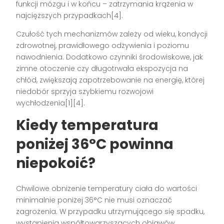
funkcji mózgu i w końcu – zatrzymania krążenia w
najcięższych przypadkach[4].
Czułość tych mechanizmów zależy od wieku, kondycji
zdrowotnej, prawidłowego odżywienia i poziomu
nawodnienia. Dodatkowo czynniki środowiskowe, jak
zimne otoczenie czy długotrwała ekspozycja na
chłód, zwiększają zapotrzebowanie na energię, której
niedobór sprzyja szybkiemu rozwojowi
wychłodzenia[1][4].
Kiedy temperatura
poniżej 36°C powinna
niepokoić?
Chwilowe obniżenie temperatury ciała do wartości
minimalnie poniżej 36°C nie musi oznaczać
zagrożenia. W przypadku utrzymującego się spadku,
wystąpienia współtowarzyszących objawów,