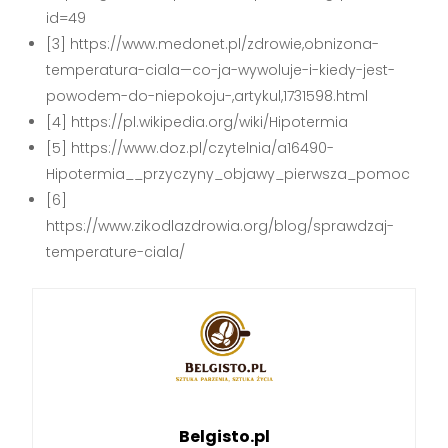
id=49
[3] https://www.medonet.pl/zdrowie,obnizona-
temperatura-ciala—co-ja-wywoluje-i-kiedy-jest-
powodem-do-niepokoju-,artykul,1731598.html
[4] https://pl.wikipedia.org/wiki/Hipotermia
[5] https://www.doz.pl/czytelnia/a16490-
Hipotermia__przyczyny_objawy_pierwsza_pomoc
[6]
https://www.zikodlazdrowia.org/blog/sprawdzaj-
temperature-ciala/
Belgisto.pl