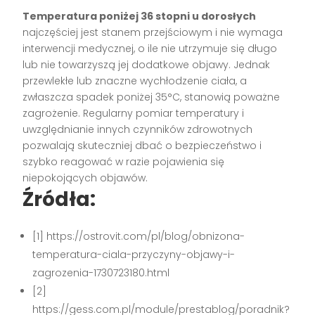
Temperatura poniżej 36 stopni u dorosłych
najczęściej jest stanem przejściowym i nie wymaga
interwencji medycznej, o ile nie utrzymuje się długo
lub nie towarzyszą jej dodatkowe objawy. Jednak
przewlekłe lub znaczne wychłodzenie ciała, a
zwłaszcza spadek poniżej 35°C, stanowią poważne
zagrożenie. Regularny pomiar temperatury i
uwzględnianie innych czynników zdrowotnych
pozwalają skuteczniej dbać o bezpieczeństwo i
szybko reagować w razie pojawienia się
niepokojących objawów.
Źródła:
[1] https://ostrovit.com/pl/blog/obnizona-
temperatura-ciala-przyczyny-objawy-i-
zagrozenia-1730723180.html
[2]
https://gess.com.pl/module/prestablog/poradnik?