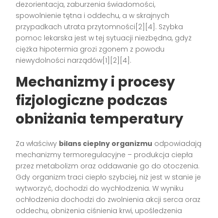
dezorientacja, zaburzenia świadomości,
spowolnienie tętna i oddechu, a w skrajnych
przypadkach utrata przytomności[2][4]. Szybka
pomoc lekarska jest w tej sytuacji niezbędna, gdyż
ciężka hipotermia grozi zgonem z powodu
niewydolności narządów[1][2][4].
Mechanizmy i procesy
fizjologiczne podczas
obniżania temperatury
Za właściwy
bilans cieplny organizmu
odpowiadają
mechanizmy termoregulacyjne – produkcja ciepła
przez metabolizm oraz oddawanie go do otoczenia.
Gdy organizm traci ciepło szybciej, niż jest w stanie je
wytworzyć, dochodzi do wychłodzenia. W wyniku
ochłodzenia dochodzi do zwolnienia akcji serca oraz
oddechu, obniżenia ciśnienia krwi, upośledzenia