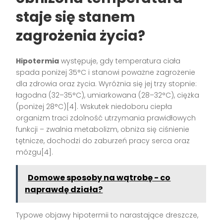
staje się stanem
zagrożenia życia?
Hipotermia
występuje, gdy temperatura ciała
spada poniżej 35°C i stanowi poważne zagrożenie
dla zdrowia oraz życia. Wyróżnia się jej trzy stopnie:
łagodna (32–35°C), umiarkowana (28–32°C), ciężka
(poniżej 28°C)[4]. Wskutek niedoboru ciepła
organizm traci zdolność utrzymania prawidłowych
funkcji – zwalnia metabolizm, obniża się ciśnienie
tętnicze, dochodzi do zaburzeń pracy serca oraz
mózgu[4].
Domowe sposoby na wątrobę - co
naprawdę działa?
Typowe objawy hipotermii to narastające dreszcze,