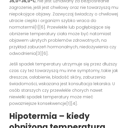
35,0–36,0°C
, nie jest uznawany za bezpośrednie
zagrożenie, jeśli jest chwilowy oraz nie towarzyszą mu
niepokojące objawy. Zazwyczaj świadczy o chwilowej
utracie ciepła i organizm szybko wraca do
normotermii[1][6]. Przewlekłe lub pogłębiające się
obniżenie temperatury ciała może być natomiast
objawem ukrytych problemów zdrowotnych, na
przykład zaburzeń hormonalnych, niedożywienia czy
odwodnienia[3][6].
Jeśli spadek temperatury utrzymuje się przez dłuższy
czas czy też towarzyszą mu inne symptomy, takie jak
dreszcze, osłabienie, bladość skóry, zaburzenia
świadomości, wskazana jest konsultacja lekarska. U
osób starszych czy przewlekle chorych nawet
niewielki spadek temperatury może mieć
poważniejsze konsekwencje[1][4].
Hipotermia – kiedy
obniżona temperatura