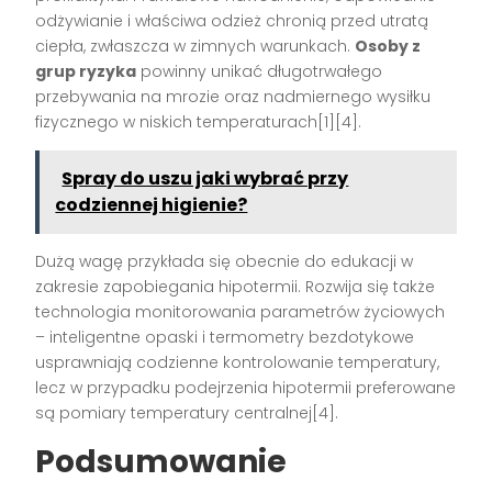
odżywianie i właściwa odzież chronią przed utratą
ciepła, zwłaszcza w zimnych warunkach.
Osoby z
grup ryzyka
powinny unikać długotrwałego
przebywania na mrozie oraz nadmiernego wysiłku
fizycznego w niskich temperaturach[1][4].
Spray do uszu jaki wybrać przy
codziennej higienie?
Dużą wagę przykłada się obecnie do edukacji w
zakresie zapobiegania hipotermii. Rozwija się także
technologia monitorowania parametrów życiowych
– inteligentne opaski i termometry bezdotykowe
usprawniają codzienne kontrolowanie temperatury,
lecz w przypadku podejrzenia hipotermii preferowane
są pomiary temperatury centralnej[4].
Podsumowanie