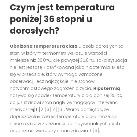
Czym jest temperatura
poniżej 36 stopni u
dorosłych?
Obniżona temperatura ciała
u osób dorosłych to
stan, w którym termometr wskazuje wartości
mniejsze niż 36,0°C, ale powyżej 35,0°C. Taka sytuacja
nie jest jeszcze klasyfikowana jako hipotermia. Mieści
się w przedziale, który wymaga wzmożonej
obserwacji, lecz najczęściej nie stanowi
natychmiastowego zagrożenia życia.
Hipotermią
nazywa się spadek temperatury ciała poniżej 35°C,
co już stanowi stan nagły wymagający interwencji
medycznej[1][2][3][4][6]. Warto pamiętać, że
dopuszczalny zakres temperatury ciała może się
nieco różnić w zależności od indywidualnych cech
organizmu, wieku czy stanu zdrowia[1][3].