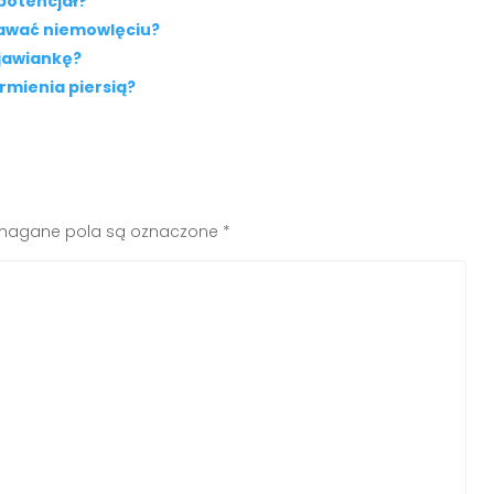
potencjał?
dawać niemowlęciu?
jawiankę?
rmienia piersią?
agane pola są oznaczone
*