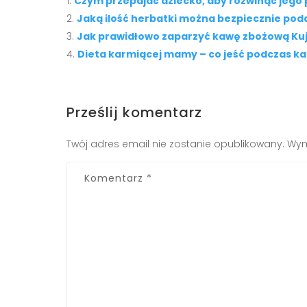
Czym przepajać dziecko, aby rozwinąć jego 
Jaką ilość herbatki można bezpiecznie po
Jak prawidłowo zaparzyć kawę zbożową Ku
Dieta karmiącej mamy – co jeść podczas ka
Prześlij komentarz
Twój adres email nie zostanie opublikowany.
Wym