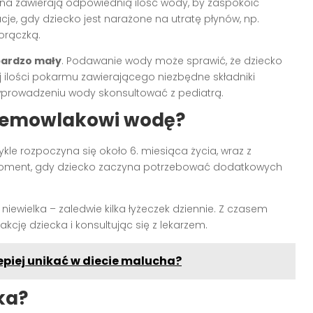
zna zawierają odpowiednią ilość wody, by zaspokoić
e, gdy dziecko jest narażone na utratę płynów, np.
orączką.
bardzo mały
. Podawanie wody może sprawić, że dziecko
j ilości pokarmu zawierającego niezbędne składniki
 wprowadzeniu wody skonsultować z pediatrą.
iemowlakowi wodę?
kle rozpoczyna się około 6. miesiąca życia, wraz z
 moment, gdy dziecko zaczyna potrzebować dodatkowych
ewielka – zaledwie kilka łyżeczek dziennie. Z czasem
cję dziecka i konsultując się z lekarzem.
lepiej unikać w diecie malucha?
ka?