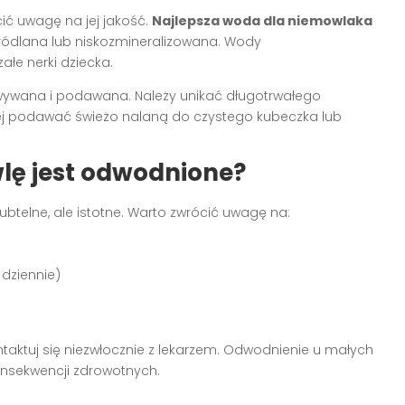
ić uwagę na jej jakość.
Najlepsza woda dla niemowlaka
 źródlana lub niskozmineralizowana. Wody
łe nerki dziecka.
wywana i podawana. Należy unikać długotrwałego
iej podawać świeżo nalaną do czystego kubeczka lub
lę jest odwodnione?
telne, ale istotne. Warto zwrócić uwagę na:
 dziennie)
ntaktuj się niezwłocznie z lekarzem. Odwodnienie u małych
nsekwencji zdrowotnych.