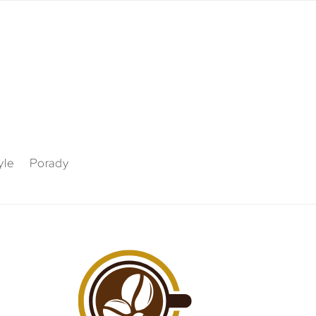
yle
Porady