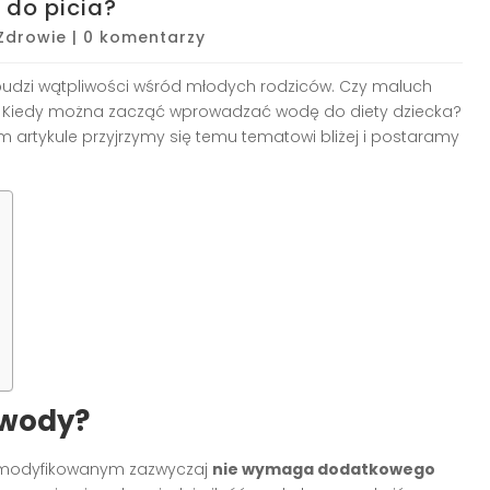
do picia?
Zdrowie
|
0 komentarzy
dzi wątpliwości wśród młodych rodziców. Czy maluch
 Kiedy można zacząć wprowadzać wodę do diety dziecka?
m artykule przyjrzymy się temu tematowi bliżej i postaramy
 wody?
m modyfikowanym zazwyczaj
nie wymaga dodatkowego