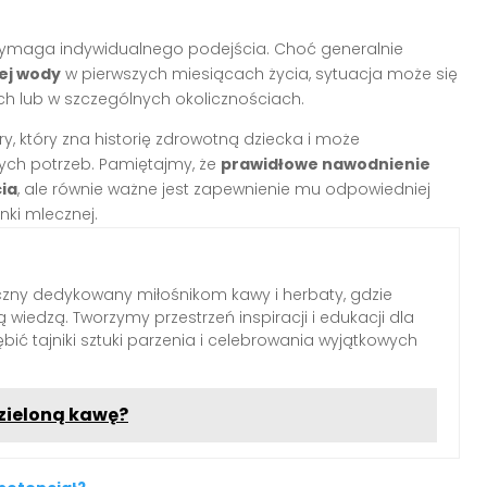
ymaga indywidualnego podejścia. Choć generalnie
ej wody
w pierwszych miesiącach życia, sytuacja może się
 lub w szczególnych okolicznościach.
ry, który zna historię zdrowotną dziecka i może
ch potrzeb. Pamiętajmy, że
prawidłowe nawodnienie
cia
, ale równie ważne jest zapewnienie mu odpowiedniej
nki mlecznej.
czny dedykowany miłośnikom kawy i herbaty, gdzie
 wiedzą. Tworzymy przestrzeń inspiracji i edukacji dla
ębić tajniki sztuki parzenia i celebrowania wyjątkowych
 zieloną kawę?