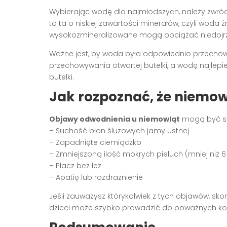
Wybierając wodę dla najmłodszych, należy zwróc
to ta o niskiej zawartości minerałów, czyli woda
wysokozmineralizowane mogą obciążać niedojrza
Ważne jest, by woda była odpowiednio przecho
przechowywania otwartej butelki, a wodę najlep
butelki.
Jak rozpoznać, że niemow
Objawy odwodnienia u niemowląt
mogą być sub
– Suchość błon śluzowych jamy ustnej
– Zapadnięte ciemiączko
– Zmniejszoną ilość mokrych pieluch (mniej niż 6
– Płacz bez łez
– Apatię lub rozdrażnienie
Jeśli zauważysz którykolwiek z tych objawów, sko
dzieci może szybko prowadzić do poważnych ko