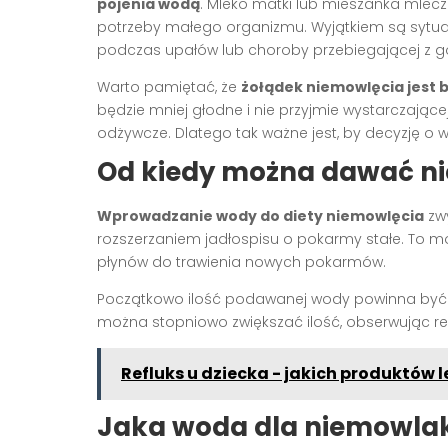
pojenia wodą
. Mleko matki lub mieszanka mlec
potrzeby małego organizmu. Wyjątkiem są sytuacj
podczas upałów lub choroby przebiegającej z g
Warto pamiętać, że
żołądek niemowlęcia jest 
będzie mniej głodne i nie przyjmie wystarczające
odżywcze. Dlatego tak ważne jest, by decyzję o
Od kiedy można dawać n
Wprowadzanie wody do diety niemowlęcia
zwy
rozszerzaniem jadłospisu o pokarmy stałe. To
płynów do trawienia nowych pokarmów.
Początkowo ilość podawanej wody powinna być ni
można stopniowo zwiększać ilość, obserwując reak
Refluks u dziecka - jakich produktów 
Jaka woda dla niemowla