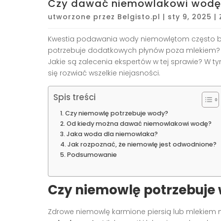
Czy dawać niemowlakowi wodę 
utworzone przez
Belgisto.pl
|
sty 9, 2025
|
Kwestia podawania wody niemowlętom często bu
potrzebuje dodatkowych płynów poza mlekiem?
Jakie są zalecenia ekspertów w tej sprawie? W ty
się rozwiać wszelkie niejasności.
Spis treści
Czy niemowlę potrzebuje wody?
Od kiedy można dawać niemowlakowi wodę?
Jaka woda dla niemowlaka?
Jak rozpoznać, że niemowlę jest odwodnione?
Podsumowanie
Czy niemowlę potrzebuje
Zdrowe niemowlę karmione piersią lub mlekie