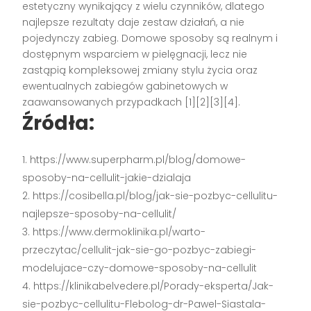
estetyczny wynikający z wielu czynników, dlatego
najlepsze rezultaty daje zestaw działań, a nie
pojedynczy zabieg. Domowe sposoby są realnym i
dostępnym wsparciem w pielęgnacji, lecz nie
zastąpią kompleksowej zmiany stylu życia oraz
ewentualnych zabiegów gabinetowych w
zaawansowanych przypadkach [1][2][3][4].
Źródła:
https://www.superpharm.pl/blog/domowe-
sposoby-na-cellulit-jakie-dzialaja
https://cosibella.pl/blog/jak-sie-pozbyc-cellulitu-
najlepsze-sposoby-na-cellulit/
https://www.dermoklinika.pl/warto-
przeczytac/cellulit-jak-sie-go-pozbyc-zabiegi-
modelujace-czy-domowe-sposoby-na-cellulit
https://klinikabelvedere.pl/Porady-eksperta/Jak-
sie-pozbyc-cellulitu-Flebolog-dr-Pawel-Siastala-