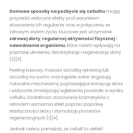
Domowe sposoby na pozbycie się cellulitu
mogą
przynieść widoczne efekty pod warunkiem
stosowania ich regularnie oraz w połączeniu ze
zdrowym stylem życia. Kluczowe jest utrzymanie
zdrowej diety
,
regularnej aktywności fizycznej
i
nawodnienia organizmu
, które razem wpływają na
poprawę ukrwienia, detoksykację i regenerację skóry
[2][3].
Peeling kawowy, masaże szorstką rękawicą lub
szczotką na sucho oraz kąpiele solne angażują
naturalne mechanizmy poprawiające kondycję skóry
i widocznie zmniejszają wgłębienia powstałe w wyniku
cellulitu. Dodatkowo stosowanie kosmetyków z
retinolem wzmacnia efekt poprzez poprawę
elastyczności skóry i stymulację procesów
regeneracyjnych [1][4].
Jednak należy pamiętać, że cellulit to defekt