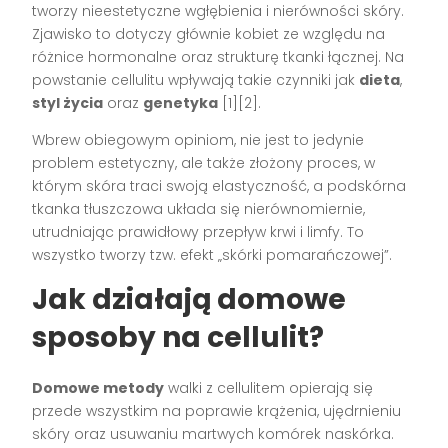
tworzy nieestetyczne wgłębienia i nierówności skóry.
Zjawisko to dotyczy głównie kobiet ze względu na
różnice hormonalne oraz strukturę tkanki łącznej. Na
powstanie cellulitu wpływają takie czynniki jak
dieta
,
styl życia
oraz
genetyka
[1][2].
Wbrew obiegowym opiniom, nie jest to jedynie
problem estetyczny, ale także złożony proces, w
którym skóra traci swoją elastyczność, a podskórna
tkanka tłuszczowa układa się nierównomiernie,
utrudniając prawidłowy przepływ krwi i limfy. To
wszystko tworzy tzw. efekt „skórki pomarańczowej”.
Jak działają domowe
sposoby na cellulit?
Domowe metody
walki z cellulitem opierają się
przede wszystkim na poprawie krążenia, ujędrnieniu
skóry oraz usuwaniu martwych komórek naskórka.