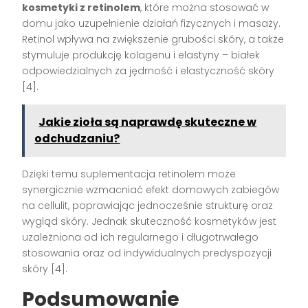
kosmetyki z retinolem
, które można stosować w
domu jako uzupełnienie działań fizycznych i masaży.
Retinol wpływa na zwiększenie grubości skóry, a także
stymuluje produkcję kolagenu i elastyny – białek
odpowiedzialnych za jędrność i elastyczność skóry
[4].
Jakie zioła są naprawdę skuteczne w
odchudzaniu?
Dzięki temu suplementacja retinolem może
synergicznie wzmacniać efekt domowych zabiegów
na cellulit, poprawiając jednocześnie strukturę oraz
wygląd skóry. Jednak skuteczność kosmetyków jest
uzależniona od ich regularnego i długotrwałego
stosowania oraz od indywidualnych predyspozycji
skóry [4].
Podsumowanie