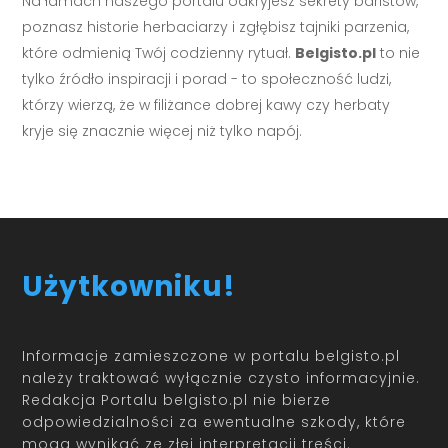
Na łamach naszego portalu odkryjesz sekrety baristów,
poznasz historie herbaciarzy i zgłębisz tajniki parzenia,
które odmienią Twój codzienny rytuał.
Belgisto.pl
to nie
tylko źródło inspiracji i porad - to społeczność ludzi,
którzy wierzą, że w filiżance dobrej kawy czy herbaty
kryje się znacznie więcej niż tylko napój.
Użytkowniku!
Informacje zamieszczone w portalu belgisto.pl
należy traktować wyłącznie czysto informacyjnie.
Redakcja Portalu belgisto.pl nie bierze
odpowiedzialności za ewentualne szkody, które
mogą wynikać ze złej interpretacji treści.