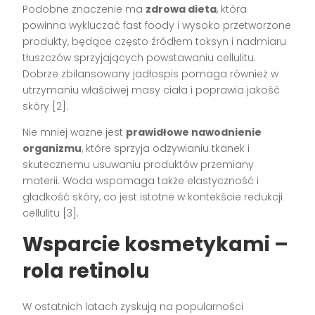
Podobne znaczenie ma
zdrowa dieta
, która
powinna wykluczać fast foody i wysoko przetworzone
produkty, będące często źródłem toksyn i nadmiaru
tłuszczów sprzyjających powstawaniu cellulitu.
Dobrze zbilansowany jadłospis pomaga również w
utrzymaniu właściwej masy ciała i poprawia jakość
skóry [2].
Nie mniej ważne jest
prawidłowe nawodnienie
organizmu
, które sprzyja odżywianiu tkanek i
skutecznemu usuwaniu produktów przemiany
materii. Woda wspomaga także elastyczność i
gładkość skóry, co jest istotne w kontekście redukcji
cellulitu [3].
Wsparcie kosmetykami –
rola retinolu
W ostatnich latach zyskują na popularności