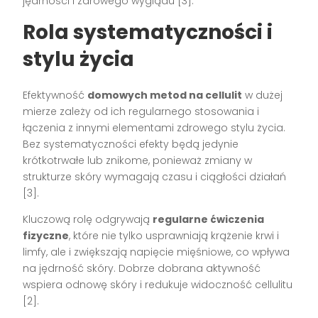
jędrności i zdrowego wyglądu [3].
Rola systematyczności i
stylu życia
Efektywność
domowych metod na cellulit
w dużej
mierze zależy od ich regularnego stosowania i
łączenia z innymi elementami zdrowego stylu życia.
Bez systematyczności efekty będą jedynie
krótkotrwałe lub znikome, ponieważ zmiany w
strukturze skóry wymagają czasu i ciągłości działań
[3].
Kluczową rolę odgrywają
regularne ćwiczenia
fizyczne
, które nie tylko usprawniają krążenie krwi i
limfy, ale i zwiększają napięcie mięśniowe, co wpływa
na jędrność skóry. Dobrze dobrana aktywność
wspiera odnowę skóry i redukuje widoczność cellulitu
[2].