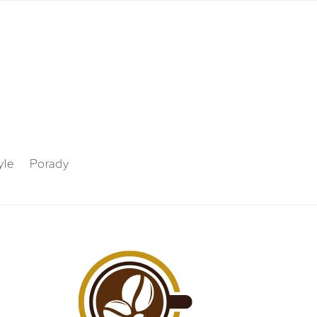
yle
Porady