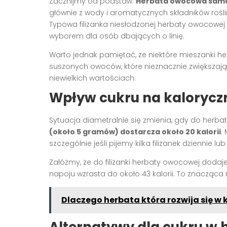
Zacznijmy od podstaw.
Herbata owocowa sama 
głównie z wody i aromatycznych składników roślinn
Typowa filiżanka niesłodzonej herbaty owocowej z
wyborem dla osób dbających o linię.
Warto jednak pamiętać, że niektóre mieszanki h
suszonych owoców, które nieznacznie zwiększaj
niewielkich wartościach.
Wpływ cukru na kalorycz
Sytuacja diametralnie się zmienia, gdy do herb
(około 5 gramów) dostarcza około 20 kalorii
.
szczególnie jeśli pijemy kilka filiżanek dziennie l
Załóżmy, że do filiżanki herbaty owocowej dodaj
napoju wzrasta do około 43 kalorii. To znacząca
Dlaczego herbata która rozwija się w 