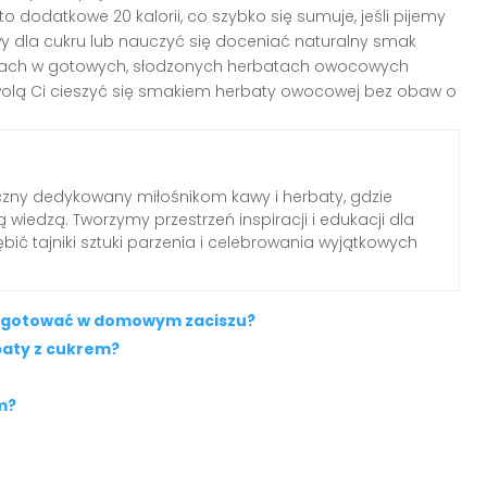
to dodatkowe 20 kalorii, co szybko się sumuje, jeśli pijemy
tywy dla cukru lub nauczyć się doceniać naturalny smak
oriach w gotowych, słodzonych herbatach owocowych
lą Ci cieszyć się smakiem herbaty owocowej bez obaw o
czny dedykowany miłośnikom kawy i herbaty, gdzie
 wiedzą. Tworzymy przestrzeń inspiracji i edukacji dla
ębić tajniki sztuki parzenia i celebrowania wyjątkowych
zygotować w domowym zaciszu?
rbaty z cukrem?
m?