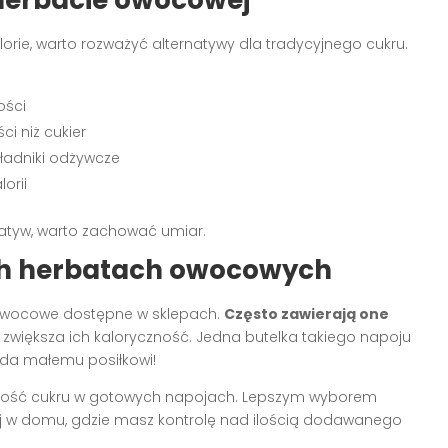
 herbacie owocowej
alorie, warto rozważyć alternatywy dla tradycyjnego cukru.
ości
ci niż cukier
ładniki odżywcze
orii
rnatyw, warto zachować umiar.
ch herbatach owocowych
owocowe dostępne w sklepach.
Często zawierają one
e zwiększa ich kaloryczność. Jedna butelka takiego napoju
ada małemu posiłkowi!
artość cukru w gotowych napojach. Lepszym wyborem
j w domu, gdzie masz kontrolę nad ilością dodawanego