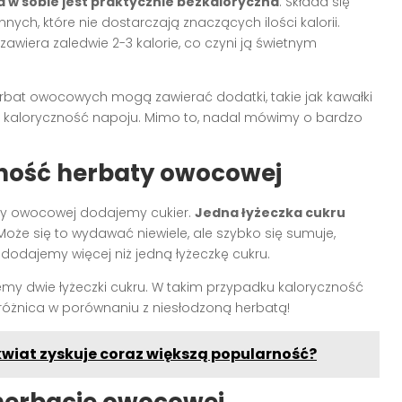
w sobie jest praktycznie bezkaloryczna
. Składa się
ych, które nie dostarczają znaczących ilości kalorii.
awiera zaledwie 2-3 kalorie, co czyni ją świetnym
erbat owocowych mogą zawierać dodatki, takie jak kawałki
ą kaloryczność napoju. Mimo to, nadal mówimy o bardzo
ność herbaty owocowej
aty owocowej dodajemy cukier.
Jedna łyżeczka cukru
 Może się to wydawać niewiele, ale szybko się sumuje,
ub dodajemy więcej niż jedną łyżeczkę cukru.
emy dwie łyżeczki cukru. W takim przypadku kaloryczność
 różnica w porównaniu z niesłodzoną herbatą!
kwiat zyskuje coraz większą popularność?