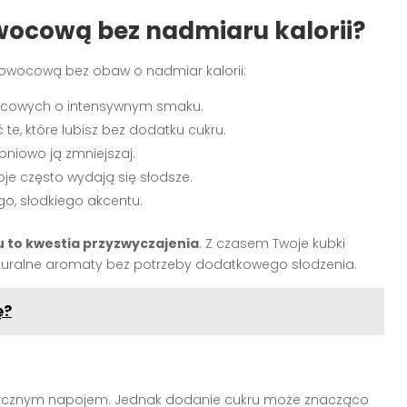
owocową bez nadmiaru kalorii?
ą owocową bez obaw o nadmiar kalorii:
wocowych o intensywnym smaku.
te, które lubisz bez dodatku cukru.
topniowo ją zmniejszaj.
oje często wydają się słodsze.
o, słodkiego akcentu.
 to kwestia przyzwyczajenia
. Z czasem Twoje kubki
turalne aromaty bez potrzeby dodatkowego słodzenia.
ę?
rycznym napojem. Jednak dodanie cukru może znacząco