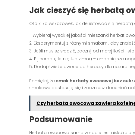
Jak cieszyć się herbatą 
Oto kilka wskazówek, jak delektować się herbat
Wybieraj wysokiej jakości mieszanki herbat o
Eksperymentuj z różnymi smakami, aby znaleźć 
Jeśli musisz słodzić, zacznij od małej ilości i s
Pij herbatę letnią lub zimną – chłodniejsze nap
Dodaj świeże owoce do herbaty dla naturalneg
Pamiętaj, że
smak herbaty owocowej bez cukru
smakowe dostosują się i zaczniesz doceniać na
Czy herbata owocowa zawiera kofein
Podsumowanie
Herbata owocowa sama w sobie jest niskokalo