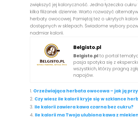
zwiększyć jej kaloryczność. Jedna łyżeczka cukru 
kilka filiżanek dziennie. Warto rozważyć alterna
herbaty owocowej. Pamiętaj też o ukrytych kal
dostępnych w sklepach. Świadome wybory pozwo
nadmiar kalorii.
Belgisto.pl
Belgisto.pl
to portal tematy
pasja spotyka się z ekspercką
wszystkich, którzy pragną zgł
napojów.
Orzeźwiająca herbata owocowa – jak ją pr
Czy wiesz ile kalorii kryje się w szklance he
Ile kalorii zawiera kawa czarna bez cukru?
Ile kalorii ma Twoja ulubiona kawa z mlekie