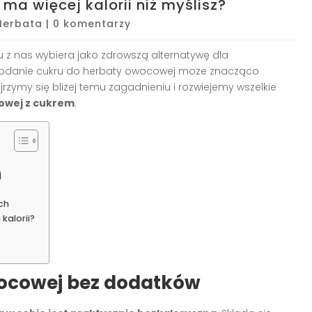
a więcej kalorii niż myślisz?
Herbata
|
0 komentarzy
 z nas wybiera jako zdrowszą alternatywę dla
dodanie cukru do herbaty owocowej może znacząco
jrzymy się bliżej temu zagadnieniu i rozwiejemy wszelkie
cowej z cukrem
.
j
ch
kalorii?
ocowej bez dodatków