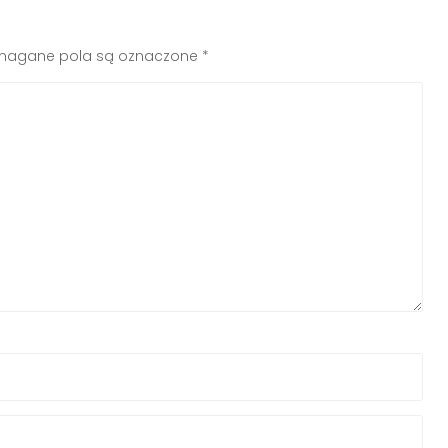
agane pola są oznaczone
*