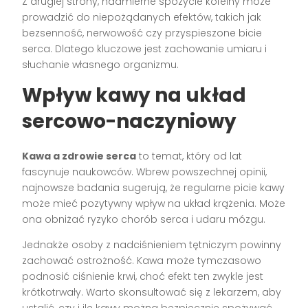
Z drugiej strony, nadmierne spożycie kofeiny może
prowadzić do niepożądanych efektów, takich jak
bezsenność, nerwowość czy przyspieszone bicie
serca. Dlatego kluczowe jest zachowanie umiaru i
słuchanie własnego organizmu.
Wpływ kawy na układ
sercowo-naczyniowy
Kawa a zdrowie serca
to temat, który od lat
fascynuje naukowców. Wbrew powszechnej opinii,
najnowsze badania sugerują, że regularne picie kawy
może mieć pozytywny wpływ na układ krążenia. Może
ona obniżać ryzyko chorób serca i udaru mózgu.
Jednakże osoby z nadciśnieniem tętniczym powinny
zachować ostrożność. Kawa może tymczasowo
podnosić ciśnienie krwi, choć efekt ten zwykle jest
krótkotrwały. Warto skonsultować się z lekarzem, aby
ustalić, czy i ile kawy można bezpiecznie spożywać.