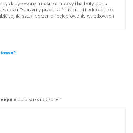
czny dedykowany miłośnikom kawy i herbaty, gdzie
 wiedzą. Tworzymy przestrzeń inspiracji i edukacji dla
ębić tajniki sztuki parzenia i celebrowania wyjątkowych
a kawa?
agane pola są oznaczone
*