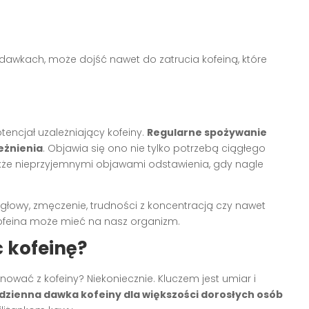
dawkach, może dojść nawet do zatrucia kofeiną, które
tencjał uzależniający kofeiny.
Regularne spożywanie
eżnienia
. Objawia się ono nie tylko potrzebą ciągłego
także nieprzyjemnymi objawami odstawienia, gdy nagle
wy, zmęczenie, trudności z koncentracją czy nawet
 kofeina może mieć na nasz organizm.
 kofeinę?
ować z kofeiny? Niekoniecznie. Kluczem jest umiar i
dzienna dawka kofeiny dla większości dorosłych osób