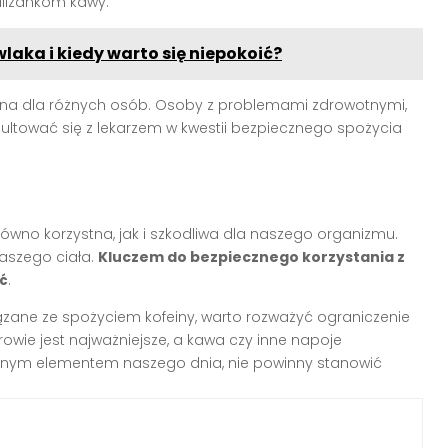
iliżankom kawy.
aka i kiedy warto się niepokoić?
óżna dla różnych osób. Osoby z problemami zdrowotnymi,
ultować się z lekarzem w kwestii bezpiecznego spożycia
arówno korzystna, jak i szkodliwa dla naszego organizmu.
naszego ciała.
Kluczem do bezpiecznego korzystania z
ść
.
ązane ze spożyciem kofeiny, warto rozważyć ograniczenie
zdrowie jest najważniejsze, a kawa czy inne napoje
mnym elementem naszego dnia, nie powinny stanowić