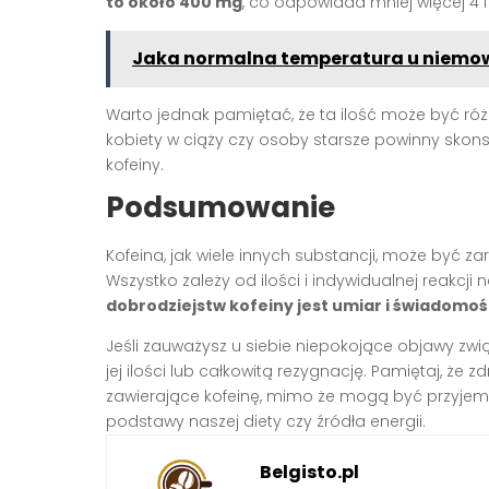
to około 400 mg
, co odpowiada mniej więcej 4 f
Jaka normalna temperatura u niemowl
Warto jednak pamiętać, że ta ilość może być r
kobiety w ciąży czy osoby starsze powinny skons
kofeiny.
Podsumowanie
Kofeina, jak wiele innych substancji, może być z
Wszystko zależy od ilości i indywidualnej reakcji 
dobrodziejstw kofeiny jest umiar i świadomo
Jeśli zauważysz u siebie niepokojące objawy zwi
jej ilości lub całkowitą rezygnację. Pamiętaj, że 
zawierające kofeinę, mimo że mogą być przyje
podstawy naszej diety czy źródła energii.
Belgisto.pl