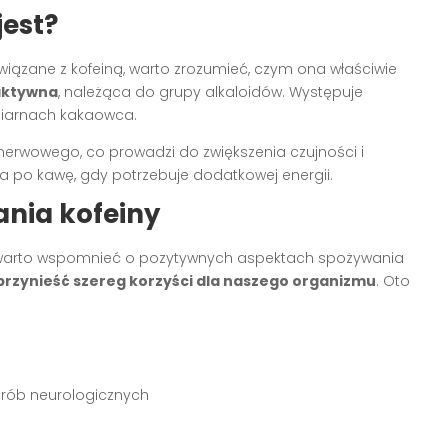
jest?
wiązane z kofeiną, warto zrozumieć, czym ona właściwie
aktywna
, należąca do grupy alkaloidów. Występuje
 ziarnach kakaowca.
nerwowego, co prowadzi do zwiększenia czujności i
ga po kawę, gdy potrzebuje dodatkowej energii.
nia kofeiny
 warto wspomnieć o pozytywnych aspektach spożywania
rzynieść szereg korzyści dla naszego organizmu
. Oto
orób neurologicznych