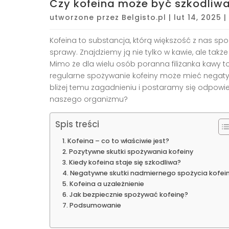
Czy kofeina może być szkodliw
utworzone przez
Belgisto.pl
|
lut 14, 2025
|
Kofeina to substancja, którą większość z nas sp
sprawy. Znajdziemy ją nie tylko w kawie, ale tak
Mimo że dla wielu osób poranna filiżanka kawy to
regularne spożywanie kofeiny może mieć negatyw
bliżej temu zagadnieniu i postaramy się odpowie
naszego organizmu?
Spis treści
Kofeina – co to właściwie jest?
Pozytywne skutki spożywania kofeiny
Kiedy kofeina staje się szkodliwa?
Negatywne skutki nadmiernego spożycia kofei
Kofeina a uzależnienie
Jak bezpiecznie spożywać kofeinę?
Podsumowanie