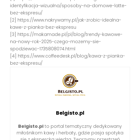
identyfikacja-wizualna/sposoby-na-domowe-latte-
bez-ekspresu/
[2] https://www.nakrywamy.pl/jak-zrobic-idealna-
kawe-z-pianka-bez-ekspresu
[3] https://makamade.pl/pl/blog/trendy-kawowe-
na-nowy-rok-2025-czego-mozemy-sie-
spodziewac-1735808074.html
[4] https://www.coffeedesk.pl/blog/kawa-z-pianka-
bez-ekspresu/
Belgisto.pl
Belgisto.pl
to portal tematyczny dedykowany
miłośnikom kawy i herbaty, gdzie pasja spotyka
się z ekspercką wiedzą. Tworzymy przestrzeń