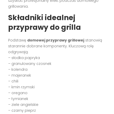
uzyskać profesjonalny efekt podczas domowego
grillowania.
Składniki idealnej
przyprawy do grilla
Podstawę
domowej przyprawy grillowej
stanowią
starannie dobrane komponenty. Kluczową rolę
odgrywają:
– słodka papryka
– granulowany czosnek
– kolendra
– majeranek
– chili
– kmin rzymski
– oregano
– tymianek
– ziele angielskie
– czarny pieprz