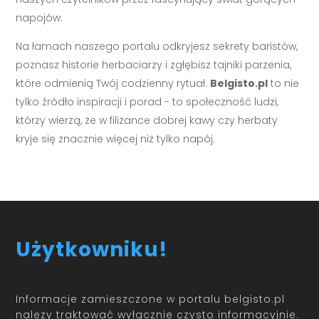
napojów.
Na łamach naszego portalu odkryjesz sekrety baristów,
poznasz historie herbaciarzy i zgłębisz tajniki parzenia,
które odmienią Twój codzienny rytuał.
Belgisto.pl
to nie
tylko źródło inspiracji i porad - to społeczność ludzi,
którzy wierzą, że w filiżance dobrej kawy czy herbaty
kryje się znacznie więcej niż tylko napój.
Użytkowniku!
Informacje zamieszczone w portalu belgisto.pl
należy traktować wyłącznie czysto informacyjnie.