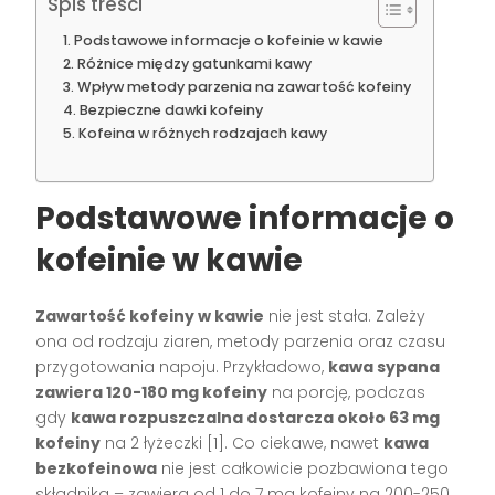
Spis treści
Podstawowe informacje o kofeinie w kawie
Różnice między gatunkami kawy
Wpływ metody parzenia na zawartość kofeiny
Bezpieczne dawki kofeiny
Kofeina w różnych rodzajach kawy
Podstawowe informacje o
kofeinie w kawie
Zawartość kofeiny w kawie
nie jest stała. Zależy
ona od rodzaju ziaren, metody parzenia oraz czasu
przygotowania napoju. Przykładowo,
kawa sypana
zawiera 120-180 mg kofeiny
na porcję, podczas
gdy
kawa rozpuszczalna dostarcza około 63 mg
kofeiny
na 2 łyżeczki [1]. Co ciekawe, nawet
kawa
bezkofeinowa
nie jest całkowicie pozbawiona tego
składnika – zawiera od 1 do 7 mg kofeiny na 200-250