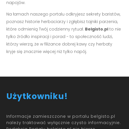
napojów.
Na łamach naszego portalu odkryjesz sekrety baristów,
poznasz historie herbaciarzy i zgłębisz tajniki parzenia,
które odmienią Twój codzienny rytuał.
Belgisto.pl
to nie
tylko źródło inspiracji i porad - to społeczność ludzi,
którzy wierzą, że w filiżance dobrej kawy czy herbaty
kryje się znacznie więcej niż tylko napój.
Użytkowniku!
Informacje zamieszczone w portalu belgisto.pl
należy traktować wyłącznie czysto informacyjnie.
Redakcja Portalu belgisto.pl nie bierze