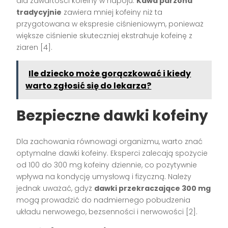
dla zawartości kofeiny w napoju.
Kawa parzona
tradycyjnie
zawiera mniej kofeiny niż ta
przygotowana w ekspresie ciśnieniowym, ponieważ
większe ciśnienie skuteczniej ekstrahuje kofeinę z
ziaren [4].
Ile dziecko może gorączkować i kiedy
warto zgłosić się do lekarza?
Bezpieczne dawki kofeiny
Dla zachowania równowagi organizmu, warto znać
optymalne dawki kofeiny. Eksperci zalecają spożycie
od 100 do 300 mg kofeiny dziennie, co pozytywnie
wpływa na kondycję umysłową i fizyczną. Należy
jednak uważać, gdyż
dawki przekraczające 300 mg
mogą prowadzić do nadmiernego pobudzenia
układu nerwowego, bezsenności i nerwowości [2].