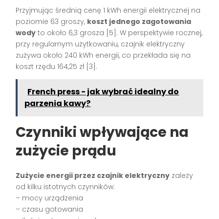
Przyjmując średnią cenę 1 kWh energii elektrycznej na
poziomie 63 groszy,
koszt jednego zagotowania
wody
to około 6,3 grosza [5]. W perspektywie rocznej,
przy regularnym użytkowaniu, czajnik elektryczny
zużywa około 240 kWh energii, co przekłada się na
koszt rzędu 164,25 zł [3].
French press - jak wybrać idealny do
parzenia kawy?
Czynniki wpływające na
zużycie prądu
Zużycie energii przez czajnik elektryczny
zależy
od kilku istotnych czynników:
– mocy urządzenia
– czasu gotowania