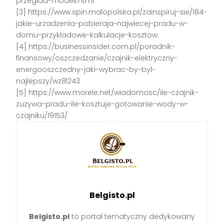
przeglad-modeli.html
[3] https://www.spin.malopolska.pl/zainspiruj-sie/184-
jakie-urzadzenia-pobieraja-najwiecej-pradu-w-
domu-przykladowe-kalkulacje-kosztow
[4] https://businessinsider.com.pl/poradnik-
finansowy/oszczedzanie/czajnik-elektryczny-
energooszczedny-jaki-wybrac-by-byl-
najlepszy/wz8l243
[5] https://www.morele.net/wiadomosc/ile-czajnik-
zuzywa-pradu-ile-kosztuje-gotowanie-wody-w-
czajniku/19153/
Belgisto.pl
Belgisto.pl
to portal tematyczny dedykowany