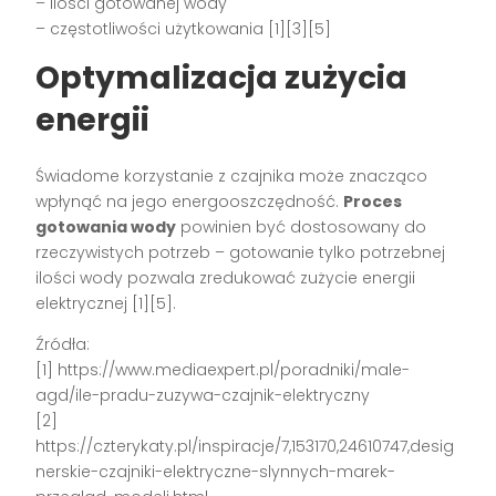
– ilości gotowanej wody
– częstotliwości użytkowania [1][3][5]
Optymalizacja zużycia
energii
Świadome korzystanie z czajnika może znacząco
wpłynąć na jego energooszczędność.
Proces
gotowania wody
powinien być dostosowany do
rzeczywistych potrzeb – gotowanie tylko potrzebnej
ilości wody pozwala zredukować zużycie energii
elektrycznej [1][5].
Źródła:
[1] https://www.mediaexpert.pl/poradniki/male-
agd/ile-pradu-zuzywa-czajnik-elektryczny
[2]
https://czterykaty.pl/inspiracje/7,153170,24610747,desig
nerskie-czajniki-elektryczne-slynnych-marek-