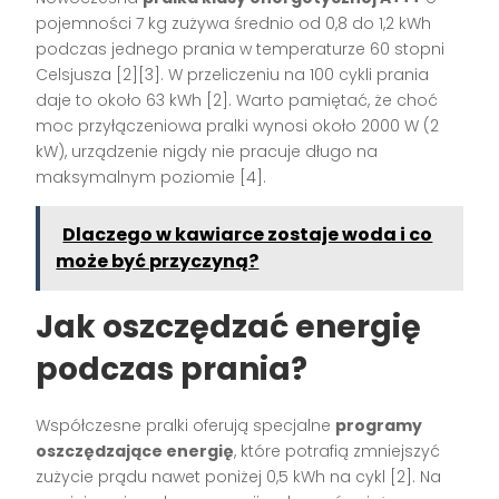
pojemności 7 kg zużywa średnio od 0,8 do 1,2 kWh
podczas jednego prania w temperaturze 60 stopni
Celsjusza [2][3]. W przeliczeniu na 100 cykli prania
daje to około 63 kWh [2]. Warto pamiętać, że choć
moc przyłączeniowa pralki wynosi około 2000 W (2
kW), urządzenie nigdy nie pracuje długo na
maksymalnym poziomie [4].
Dlaczego w kawiarce zostaje woda i co
może być przyczyną?
Jak oszczędzać energię
podczas prania?
Współczesne pralki oferują specjalne
programy
oszczędzające energię
, które potrafią zmniejszyć
zużycie prądu nawet poniżej 0,5 kWh na cykl [2]. Na