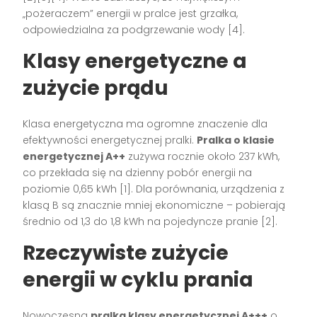
„pożeraczem” energii w pralce jest grzałka,
odpowiedzialna za podgrzewanie wody [4].
Klasy energetyczne a
zużycie prądu
Klasa energetyczna ma ogromne znaczenie dla
efektywności energetycznej pralki.
Pralka o klasie
energetycznej A++
zużywa rocznie około 237 kWh,
co przekłada się na dzienny pobór energii na
poziomie 0,65 kWh [1]. Dla porównania, urządzenia z
klasą B są znacznie mniej ekonomiczne – pobierają
średnio od 1,3 do 1,8 kWh na pojedyncze pranie [2].
Rzeczywiste zużycie
energii w cyklu prania
Nowoczesna
pralka klasy energetycznej A+++
o