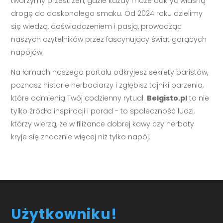
tworzymy przestrzeń, gdzie każdy może odkryć własną
drogę do doskonałego smaku. Od 2024 roku dzielimy
się wiedzą, doświadczeniem i pasją, prowadząc
naszych czytelników przez fascynujący świat gorących
napojów.
Na łamach naszego portalu odkryjesz sekrety baristów,
poznasz historie herbaciarzy i zgłębisz tajniki parzenia,
które odmienią Twój codzienny rytuał.
Belgisto.pl
to nie
tylko źródło inspiracji i porad - to społeczność ludzi,
którzy wierzą, że w filiżance dobrej kawy czy herbaty
kryje się znacznie więcej niż tylko napój.
Użytkowniku!