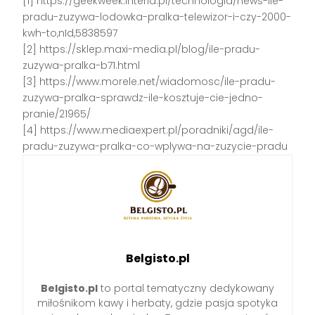
[1] https://geekweek.interia.pl/technologia/news-ile-
pradu-zuzywa-lodowka-pralka-telewizor-i-czy-2000-
kwh-to,nId,5838597
[2] https://sklep.maxi-media.pl/blog/ile-pradu-
zuzywa-pralka-b71.html
[3] https://www.morele.net/wiadomosc/ile-pradu-
zuzywa-pralka-sprawdz-ile-kosztuje-cie-jedno-
pranie/21965/
[4] https://www.mediaexpert.pl/poradniki/agd/ile-
pradu-zuzywa-pralka-co-wplywa-na-zuzycie-pradu
Belgisto.pl
Belgisto.pl
to portal tematyczny dedykowany
miłośnikom kawy i herbaty, gdzie pasja spotyka