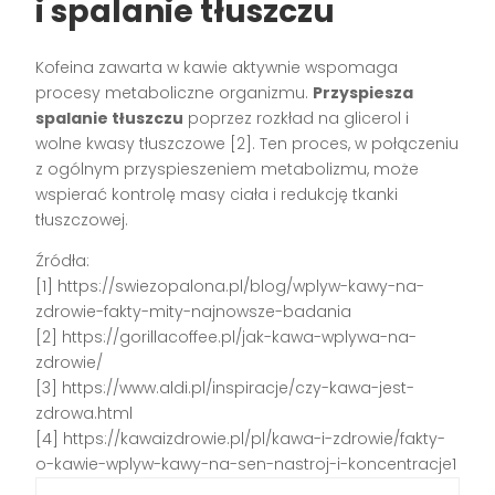
i spalanie tłuszczu
Kofeina zawarta w kawie aktywnie wspomaga
procesy metaboliczne organizmu.
Przyspiesza
spalanie tłuszczu
poprzez rozkład na glicerol i
wolne kwasy tłuszczowe [2]. Ten proces, w połączeniu
z ogólnym przyspieszeniem metabolizmu, może
wspierać kontrolę masy ciała i redukcję tkanki
tłuszczowej.
Źródła:
[1] https://swiezopalona.pl/blog/wplyw-kawy-na-
zdrowie-fakty-mity-najnowsze-badania
[2] https://gorillacoffee.pl/jak-kawa-wplywa-na-
zdrowie/
[3] https://www.aldi.pl/inspiracje/czy-kawa-jest-
zdrowa.html
[4] https://kawaizdrowie.pl/pl/kawa-i-zdrowie/fakty-
o-kawie-wplyw-kawy-na-sen-nastroj-i-koncentracje1