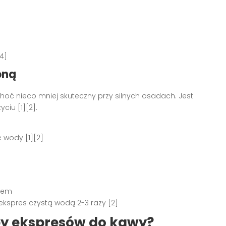
4]
oną
oć nieco mniej skuteczny przy silnych osadach. Jest
ciu [1][2].
e wody [1][2]
stem
ekspres czystą wodą 2-3 razy [2]
py ekspresów do kawy?