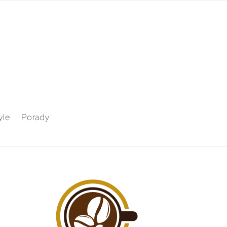
yle
Porady