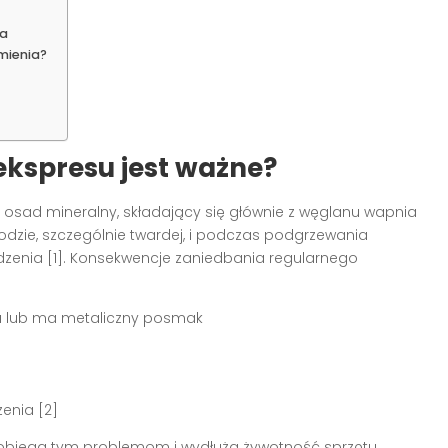
ia
mienia?
kspresu jest ważne?
 osad mineralny, składający się głównie z węglanu wapnia
odzie, szczególnie twardej, i podczas podgrzewania
zenia [1]. Konsekwencje zaniedbania regularnego
ka lub ma metaliczny posmak
enia [2]
biega tym problemom i wydłuża żywotność sprzętu.