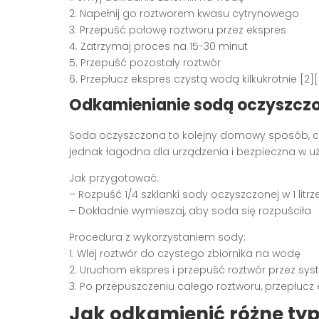
2. Napełnij go roztworem kwasu cytrynowego
3. Przepuść połowę roztworu przez ekspres
4. Zatrzymaj proces na 15-30 minut
5. Przepuść pozostały roztwór
6. Przepłucz ekspres czystą wodą kilkukrotnie [2][
Odkamienianie sodą oczyszcz
Soda oczyszczona to kolejny domowy sposób, ch
jednak łagodna dla urządzenia i bezpieczna w uży
Jak przygotować:
– Rozpuść 1/4 szklanki sody oczyszczonej w 1 litrz
– Dokładnie wymieszaj, aby soda się rozpuściła
Procedura z wykorzystaniem sody:
1. Wlej roztwór do czystego zbiornika na wodę
2. Uruchom ekspres i przepuść roztwór przez sy
3. Po przepuszczeniu całego roztworu, przepłucz 
Jak odkamienić różne ty