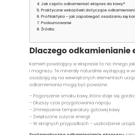
Jak często odkamieniać ekspres do kawy?
Praktyczne wskazówki dotyczące odkamienian
Profilaktyka – jak zapobiegać osadzaniu się ka
Podsumowanie
Źródła:
Dlaczego odkamienianie e
Kamień powstający w ekspresie to nic innego jak
i magnezu. Te minerały naturalnie występują w w
osadzają się na wewnętrznych elementach urząd
odkamieniania mogą być poważne:
– Pogorszenie smaku kawy, która staje się gorz
– Dłuższy czas przygotowania napoju
– Zmniejszenie temperatury gotowej kawy
– Zwiększone zużycie energii
– W skrajnych przypadkach – uszkodzenie urządz
Systematyczne odkamienianie ekspresu
zapo