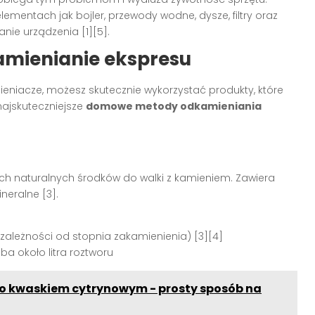
lementach jak bojler, przewody wodne, dysze, filtry oraz
nie urządzenia [1][5].
mienianie ekspresu
eniacze, możesz skutecznie wykorzystać produkty, które
ajskuteczniejsze
domowe metody odkamieniania
ych naturalnych środków do walki z kamieniem. Zawiera
neralne [3].
w zależności od stopnia zakamienienia) [3][4]
a około litra roztworu
o kwaskiem cytrynowym - prosty sposób na