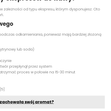
w zależności od typu ekspresu, którym dysponujesz. Oto
ń.
owego
podczas odkamieniania, ponieważ mają bardziej złożoną
cytrynowy lub soda)
aczynie
ztwór przepłynął przez system
atrzymać proces w połowie na 15-30 minut
[5]
y zachowała swój aromat?