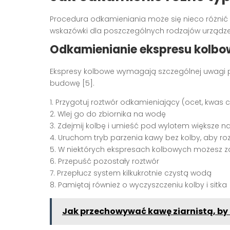
Procedura odkamieniania może się nieco różnić 
wskazówki dla poszczególnych rodzajów urządze
Odkamienianie ekspresu kolb
Ekspresy kolbowe wymagają szczególnej uwagi 
budowę [5].
1. Przygotuj roztwór odkamieniający (ocet, kwas 
2. Wlej go do zbiornika na wodę
3. Zdejmij kolbę i umieść pod wylotem większe n
4. Uruchom tryb parzenia kawy bez kolby, aby ro
5. W niektórych ekspresach kolbowych możesz z
6. Przepuść pozostały roztwór
7. Przepłucz system kilkukrotnie czystą wodą
8. Pamiętaj również o wyczyszczeniu kolby i sitka 
Jak przechowywać kawę ziarnistą, b