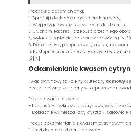
Procedura odkamieniania:
1. Opróżnij i dokładnie umyj zbiornik na wodę
2. Wlej przygotowany roztwór octu do zbiornika
3. Uruchom ekspres i przepuść przez niego okoł
4. Wyłącz urządzenie i pozostaw roztwór na 15-3
5. Dokończ cykl, przepuszczając resztę roztworu
6. Następnie przepłucz ekspres czystą wodą przy
[2][5]
Odkamienianie kwasem cytry
Kwas cytrynowy to kolejny skuteczny
domowy sp
ocet, ale równie skuteczny w rozpuszczaniu osad
Przygotowanie roztworu:
– Rozpuść 1-2 łyżki kwasu cytrynowego w litrze ci
– Dokładnie wymieszaj, aby kryształki całkowicie s
Proces odkamieniania z kwasem cytrynowym prze
1. Umyj dokładnie zbiornik na wodę