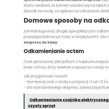
Warto wiedzieć, że kamień osadza się na takich e
zbiornik na wodę, co wpływa na całościowe działa
Domowe sposoby na odka
Zamiast kupować drogie, specjalistyczne odkami
prawdopodobnie już masz w swojej kuchni. Oto n
ekspresu do kawy
:
Odkamienianie octem
Ocet spirytusowy jest jednym z najskuteczniejsz
kwas octowy, który świetnie rozpuszcza osady mi
Jak przygotować roztwór:
– Wymieszaj ocet z wodą w proporcji 1:1 lub 1:2 (
– Dla standardowego ekspresu zazwyczaj potrzeb
Odkamienianie czajnika elektryczneg
czysty sprzęt