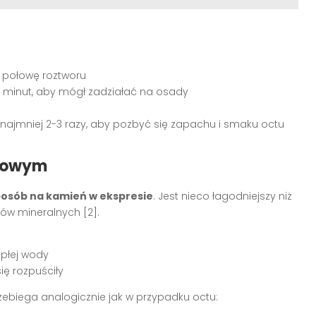
o połowę roztworu
0 minut, aby mógł zadziałać na osady
najmniej 2-3 razy, aby pozbyć się zapachu i smaku octu
nowym
osób na kamień w ekspresie
. Jest nieco łagodniejszy niż
ów mineralnych [2].
epłej wody
ię rozpuściły
biega analogicznie jak w przypadku octu: