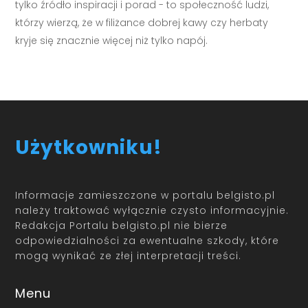
tylko źródło inspiracji i porad - to społeczność ludzi,
którzy wierzą, że w filiżance dobrej kawy czy herbaty
kryje się znacznie więcej niż tylko napój.
Użytkowniku!
Informacje zamieszczone w portalu belgisto.pl
należy traktować wyłącznie czysto informacyjnie.
Redakcja Portalu belgisto.pl nie bierze
odpowiedzialności za ewentualne szkody, które
mogą wynikać ze złej interpretacji treści.
Menu