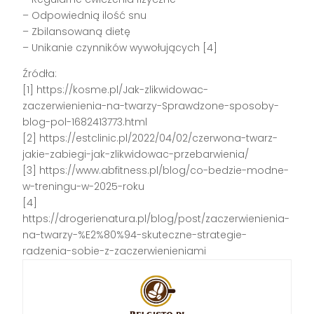
– Odpowiednią ilość snu
– Zbilansowaną dietę
– Unikanie czynników wywołujących [4]
Źródła:
[1] https://kosme.pl/Jak-zlikwidowac-
zaczerwienienia-na-twarzy-Sprawdzone-sposoby-
blog-pol-1682413773.html
[2] https://estclinic.pl/2022/04/02/czerwona-twarz-
jakie-zabiegi-jak-zlikwidowac-przebarwienia/
[3] https://www.abfitness.pl/blog/co-bedzie-modne-
w-treningu-w-2025-roku
[4]
https://drogerienatura.pl/blog/post/zaczerwienienia-
na-twarzy-%E2%80%94-skuteczne-strategie-
radzenia-sobie-z-zaczerwienieniami