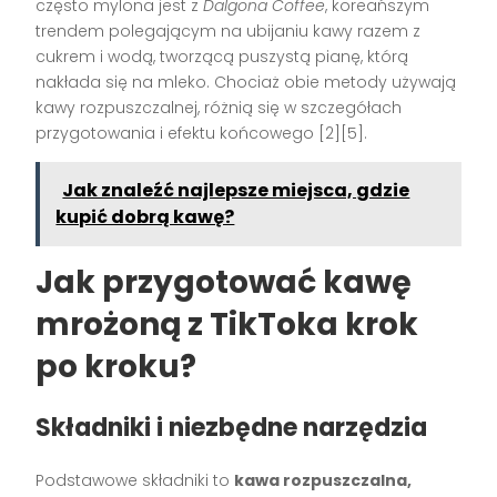
często mylona jest z
Dalgona Coffee
, koreańszym
trendem polegającym na ubijaniu kawy razem z
cukrem i wodą, tworzącą puszystą pianę, którą
nakłada się na mleko. Chociaż obie metody używają
kawy rozpuszczalnej, różnią się w szczegółach
przygotowania i efektu końcowego [2][5].
Jak znaleźć najlepsze miejsca, gdzie
kupić dobrą kawę?
Jak przygotować kawę
mrożoną z TikToka krok
po kroku?
Składniki i niezbędne narzędzia
Podstawowe składniki to
kawa rozpuszczalna,