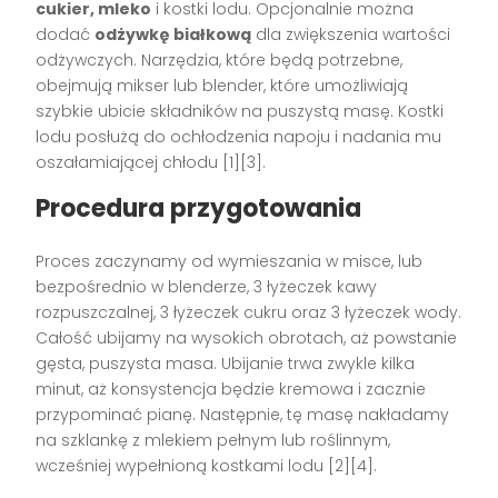
cukier, mleko
i kostki lodu. Opcjonalnie można
dodać
odżywkę białkową
dla zwiększenia wartości
odżywczych. Narzędzia, które będą potrzebne,
obejmują mikser lub blender, które umożliwiają
szybkie ubicie składników na puszystą masę. Kostki
lodu posłużą do ochłodzenia napoju i nadania mu
oszałamiającej chłodu [1][3].
Procedura przygotowania
Proces zaczynamy od wymieszania w misce, lub
bezpośrednio w blenderze, 3 łyżeczek kawy
rozpuszczalnej, 3 łyżeczek cukru oraz 3 łyżeczek wody.
Całość ubijamy na wysokich obrotach, aż powstanie
gęsta, puszysta masa. Ubijanie trwa zwykle kilka
minut, aż konsystencja będzie kremowa i zacznie
przypominać pianę. Następnie, tę masę nakładamy
na szklankę z mlekiem pełnym lub roślinnym,
wcześniej wypełnioną kostkami lodu [2][4].