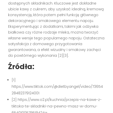
dostępnych składnikach. Kluczowe jest dokładne
ubicie kawy z cukrem, aby uzyskać idealną, kremową
konsystencję, która potem pełni funkcję głównego
dekoracyjnego i smakowego elementu napoju.
Eksperymentując z dodatkami, takimi jak odżywka
białkowa czy różne rodzaje mleka, można tworzyć
własne wersje tego popularnego napoju. Ostateczna
satysfakcja z domowego przygotowania
gwarantowana, a efekt wizualny i smakowy zachęci
do powtórnego wykonania [2][3].
Źródła:
[1]
https://www.tiktok.com/@dietbyangel/video/73654
28482379124001
[2] https://www.o2.pl/kuchnia/przepis-na-kawe-z-
tiktoka-te-skladniki-na-pewno-masz-w-domu-
6540100579519424a