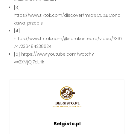
[3]
https://www.tiktok.com/discover/mro%C5%BCona-
kawa-przepis
[4]
https://www.tiktok.com/@sarakostecka/video/7367
747236484238624
[5] https://www.youtube.com/watch?
v=2XMjQj7dLHk
Belgisto.pl