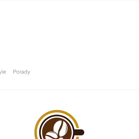
yle
Porady