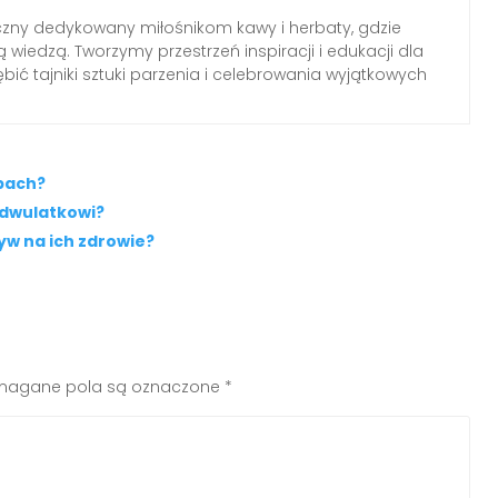
czny dedykowany miłośnikom kawy i herbaty, gdzie
 wiedzą. Tworzymy przestrzeń inspiracji i edukacji dla
ębić tajniki sztuki parzenia i celebrowania wyjątkowych
epach?
dwulatkowi?
ływ na ich zdrowie?
agane pola są oznaczone
*