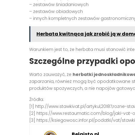
– zestawów śniadaniowych
– zestawów obiadowych
– innych kompletnych zestawów gastronomiczn
Herbata kwitnąca jak zrobić ją w d
Warunkiem jest to, że herbata musi stanowić inte
Szczególne przypadki op
Warto zauważyć, że
herbatki jednoskładnikow
zaparzania, również mogą być opodatkowane stawk
produktów spożywczych, a nie napojów gotowyc
Źródła:
[1] http://www.stawkivat.pl/artykul,20187,rozne-s
[2] https://www.restaumatic.com/blog/jaki-vat-
[3] https://ksiegowosc.infor.pl/podatki/vat/staw
Belgisto.pl