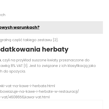
ych
omowych warunkach?
gralną część takiego zestawu [2].
odatkowania herbaty
e
, czyli na przykład suszone kwiaty przeznaczone do
ą 8% VAT [1]. Jest to związane z ich klasyfikacją jako
h do spożycia.
tawki-vat-na-kawe-i-herbate.html
obowiazuje-na-kawe-i-herbate-w-restauracji/
ki-vat/4608656,kawa-vat.html