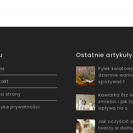
u
Ostatnie artykuły
as
Pyłek kwiatowy
dziennie wart
takt
spożywać?
a strony
Kawiarka 6tz i
zmieści i jak t
ityka prywatności
wpływa na s…
Jak oczyścić 
twarzy w dom