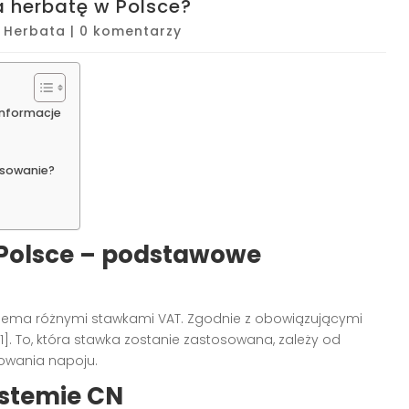
 herbatę w Polsce?
|
Herbata
|
0 komentarzy
informacje
osowanie?
 Polsce – podstawowe
ema różnymi stawkami VAT. Zgodnie z obowiązującymi
1]. To, która stawka zostanie zastosowana, zależy od
wowania napoju.
ystemie CN