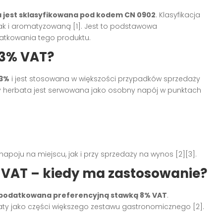
 jest sklasyfikowana pod kodem CN 0902
. Klasyfikacja
ak i aromatyzowaną [1]. Jest to podstawowa
atkowania tego produktu.
23% VAT?
23%
i jest stosowana w większości przypadków sprzedaży
gdy herbata jest serwowana jako osobny napój w punktach
poju na miejscu, jak i przy sprzedaży na wynos [2][3].
 VAT – kiedy ma zastosowanie?
podatkowana preferencyjną stawką 8% VAT
.
ty jako części większego zestawu gastronomicznego [2].