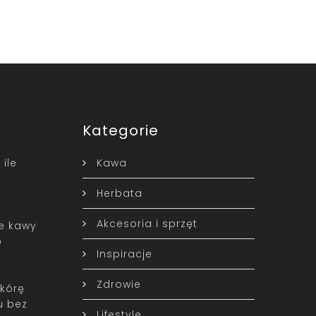
Kategorie
 ile
Kawa
o
Herbata
Akcesoria i sprzęt
le kawy
o
Inspiracje
Zdrowie
skórę
u bez
Lifestyle