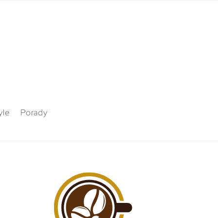
yle
Porady