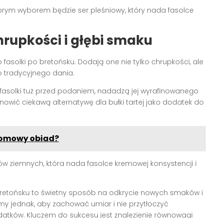
brym wyborem będzie ser pleśniowy, który nada fasolce
rupkości i głębi smaku
 fasolki po bretońsku. Dodają one nie tylko chrupkości, ale
 tradycyjnego dania.
 fasolki tuż przed podaniem, nadadzą jej wyrafinowanego
owić ciekawą alternatywę dla bułki tartej jako dodatek do
domowy obiad?
w ziemnych, która nada fasolce kremowej konsystencji i
retońsku to świetny sposób na odkrycie nowych smaków i
y jednak, aby zachować umiar i nie przytłoczyć
odatków. Kluczem do sukcesu jest znalezienie równowagi