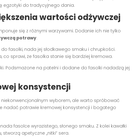
kę egzotyki do tradycyjnego dania.
ększenia wartości odżywczej
mponuje się z różnymi warzywami. Dodanie ich nie tylko
żywczą potrawy
.
do fasolki, nada jej słodkawego smaku i chrupkości.
 co sprawi, że fasolka stanie się bardziej kremowa.
. Podsmażone na patelni i dodane do fasolki nadadzą jej
wej konsystencji
niekonwencjonalnym wyborem, ale warto spróbować
e nadać potrawie kremowej konsystencji i bogatego
da fasolce wyrazistego, słonego smaku. Z kolei kawałki
 stworzą apetyczne „nitki” sera.