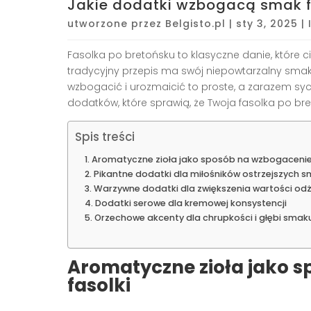
Jakie dodatki wzbogacą smak f
utworzone przez
Belgisto.pl
|
sty 3, 2025
|
Fasolka po bretońsku to klasyczne danie, które c
tradycyjny przepis ma swój niepowtarzalny sma
wzbogacić i urozmaicić to proste, a zarazem syc
dodatków, które sprawią, że Twoja fasolka po br
Spis treści
Aromatyczne zioła jako sposób na wzbogacenie
Pikantne dodatki dla miłośników ostrzejszych 
Warzywne dodatki dla zwiększenia wartości od
Dodatki serowe dla kremowej konsystencji
Orzechowe akcenty dla chrupkości i głębi smak
Aromatyczne zioła jako 
fasolki