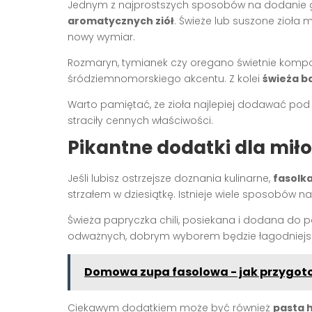
Jednym z najprostszych sposobów na dodanie gł
aromatycznych ziół
. Świeże lub suszone zioła
nowy wymiar.
Rozmaryn, tymianek czy oregano świetnie kompon
śródziemnomorskiego akcentu. Z kolei
świeża ba
Warto pamiętać, że zioła najlepiej dodawać pod
straciły cennych właściwości.
Pikantne dodatki dla mił
Jeśli lubisz ostrzejsze doznania kulinarne,
fasolk
strzałem w dziesiątkę. Istnieje wiele sposobów n
Świeża papryczka chili, posiekana i dodana do p
odważnych, dobrym wyborem będzie łagodniejsza
Domowa zupa fasolowa - jak przygot
Ciekawym dodatkiem może być również
pasta 