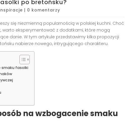
asolki po bretońsku?
Inspiracje
|
0 komentarzy
ieszy się niezmienną popularnością w polskiej kuchni. Choć
k, warto eksperymentować z dodatkami, które mogą
ące danie. W tym artykule przedstawimy kilka propozycji
etońsku nabierze nowego, intrygującego charakteru.
 smaku fasolki
smaków
żywczej
u
sposób na wzbogacenie smaku