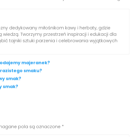
czny dedykowany miłośnikom kawy i herbaty, gdzie
 wiedzą. Tworzymy przestrzeń inspiracji i edukacji dla
ębić tajniki sztuki parzenia i celebrowania wyjątkowych
u dodajemy majeranek?
yrazistego smaku?
owy smak?
ny smak?
agane pola są oznaczone
*