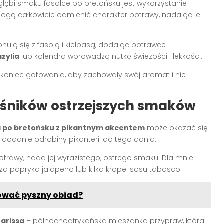
ębi smaku fasolce po bretońsku jest wykorzystanie
 mogą całkowicie odmienić charakter potrawy, nadając jej
ują się z fasolą i kiełbasą, dodając potrawce
zylia
lub kolendra wprowadzą nutkę świeżości i lekkości.
 koniec gotowania, aby zachowały swój aromat i nie
ośników ostrzejszych smaków
a po bretońsku z pikantnym akcentem
może okazać się
a dodanie odrobiny pikanterii do tego dania.
otrawy, nada jej wyrazistego, ostrego smaku. Dla mniej
 papryka jalapeno lub kilka kropel sosu tabasco.
ować pyszny obiad?
harissa
– północnoafrykańska mieszanka przypraw, która