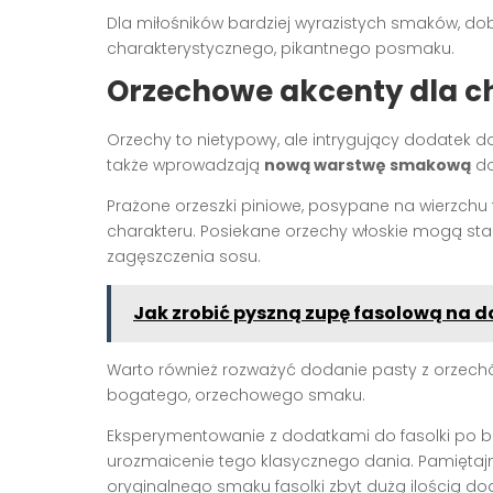
Dla miłośników bardziej wyrazistych smaków, do
charakterystycznego, pikantnego posmaku.
Orzechowe akcenty dla ch
Orzechy to nietypowy, ale intrygujący dodatek do
także wprowadzają
nową warstwę smakową
do
Prażone orzeszki piniowe, posypane na wierzchu
charakteru. Posiekane orzechy włoskie mogą stan
zagęszczenia sosu.
Jak zrobić pyszną zupę fasolową na 
Warto również rozważyć dodanie pasty z orzechó
bogatego, orzechowego smaku.
Eksperymentowanie z dodatkami do fasolki po b
urozmaicenie tego klasycznego dania. Pamiętajm
oryginalnego smaku fasolki zbyt dużą ilością d