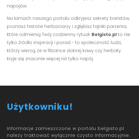
napojów.
Na łamach naszego portalu odkryjesz sekrety baristów,
poznasz historie herbaciarzy i zgłębisz tajniki parzenia,
które odmienią Twój codzienny rytuał.
Belgisto.pl
to nie
tylko źródło inspiracji i porad - to społeczność ludzi,
którzy wierzą, że w filiżance dobrej kawy czy herbaty
kryje się znacznie więcej niż tylko napój.
Użytkowniku!
Informacje zamieszczone w portalu belgisto.pl
należy traktować wyłącznie czysto informacyjnie.