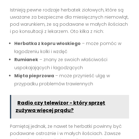
Istnieją pewne rodzaje herbatek ziołowych, które są
uważane za bezpieczne dla miesięcznych niemowląt,
pod warunkiem, że są podawane w małych ilościach
i po konsultacji z lekarzem. Oto kilka z nich:
Herbatka z kopru włoskiego
– może pomóc w
łagodzeniu kolki i wzdęć
Rumianek
– znany ze swoich właściwości
uspokajających i łagodzących
Mięta pieprzowa
– może przynieść ulgę w
przypadku problemów trawiennych
Radio czy telewizor - który sprzęt
zużywa więcej prądu?
Pamiętaj jednak, że nawet te herbatki powinny być
podawane ostrożnie i w małych ilościach. Zawsze