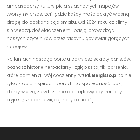
ambasadorzy kultury picia szlachetnych napojów,
tworzymy przestrzeń, gdzie każdy może odkryć własną
drogę do doskonałego smaku. Od 2024 roku dzielimy
się wiedzą, doświadczeniem i pasją, prowadząc
naszych czytelników przez fascynujący świat gorących
napojów.
Na łamach naszego portalu odkryjesz sekrety baristów,
poznasz historie herbaciarzy i zgłębisz tajniki parzenia,
które odmienią Twój codzienny rytuał.
Belgisto.pl
to nie
tylko źródło inspiracji i porad - to społeczność ludzi,
którzy wierzą, że w filiżance dobrej kawy czy herbaty
kryje się znacznie więcej niż tylko napój.