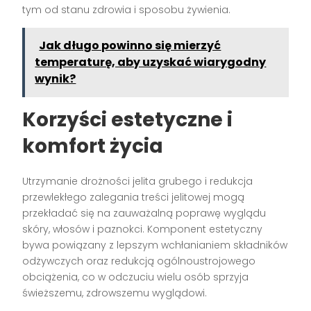
tym od stanu zdrowia i sposobu żywienia.
Jak długo powinno się mierzyć
temperaturę, aby uzyskać wiarygodny
wynik?
Korzyści estetyczne i
komfort życia
Utrzymanie drożności jelita grubego i redukcja
przewlekłego zalegania treści jelitowej mogą
przekładać się na zauważalną poprawę wyglądu
skóry, włosów i paznokci. Komponent estetyczny
bywa powiązany z lepszym wchłanianiem składników
odżywczych oraz redukcją ogólnoustrojowego
obciążenia, co w odczuciu wielu osób sprzyja
świeższemu, zdrowszemu wyglądowi.