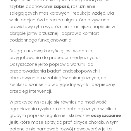
szybkie opanowanie
zaparć
, rozluźnienie
zalegających mas kałowych i redukcja wzdęć. Dla
wielu pacjentów to realna ulga, która przywraca
prawidłowy rytm wypróżnień, zmniejsza napięcie w
obrębie jamy brzusznej i poprawia komfort
codziennego funkcjonowania.
Drugą kluczową korzyścią jest wsparcie
przygotowania do procedur medycznych.
Oczyszczone jelito poprawia warunki do
przeprowadzenia badań endoskopowych i
obrazowych oraz zabiegów chirurgicznych, co
zwiększa szanse na wiarygodny wynik i bezpieczny
przebieg interwencji.
W praktyce wskazuje się również na możliwość
ograniczenia ryzyka zmian patologicznych w jelicie
grubym poprzez regularne i skuteczne
oczyszczanie
jelit
, które może sprzyjać profilaktyce chorób, w tym
potencjalnie hamować rozwój nowotworów jelita