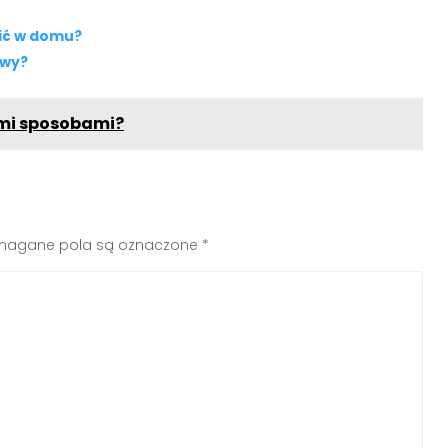
bić w domu?
awy?
mi sposobami?
agane pola są oznaczone
*