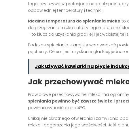
tego, czy używasz profesjonalnego ekspresu, cz
odpowiedniej temperatury i techniki.
Idealna temperatura do spieniania mleka
to o
do przegrzania mleka i utraty jego naturalnej s
– to klucz do uzyskania gładkiej i jedwabistej teks
Podczas spieniania staraj się wprowadzać powie
pęcherzy. Celem jest uzyskanie gładkiej, jednoro
Jak używać kawiarki na płycie indukc
Jak przechowywać mleko 
Prawidłowe przechowywanie mleka ma ogromny w
spieniania powinno być zawsze świeże i prz
powinna wynosić około 4°C.
Unikaj wielokrotnego otwierania i zamykania op
mleka i pogorszenia jego właściwości. Jeśli plan