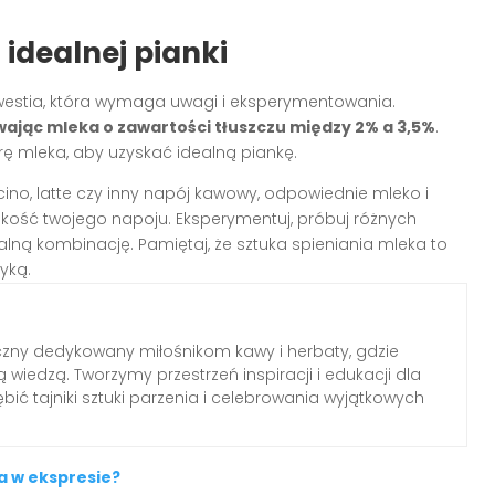
idealnej pianki
estia, która wymaga uwagi i eksperymentowania.
wając mleka o zawartości tłuszczu między 2% a 3,5%
.
rę mleka, aby uzyskać idealną piankę.
ino, latte czy inny napój kawowy, odpowiednie mleko i
kość twojego napoju. Eksperymentuj, próbuj różnych
ealną kombinację. Pamiętaj, że sztuka spieniania mleka to
yką.
czny dedykowany miłośnikom kawy i herbaty, gdzie
 wiedzą. Tworzymy przestrzeń inspiracji i edukacji dla
ębić tajniki sztuki parzenia i celebrowania wyjątkowych
a w ekspresie?