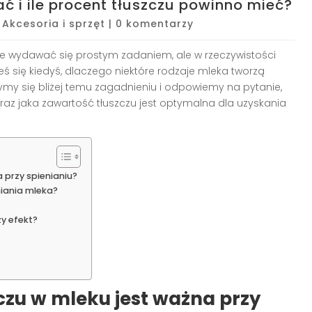
ć i ile procent tłuszczu powinno mieć?
|
Akcesoria i sprzęt
|
0 komentarzy
 wydawać się prostym zadaniem, ale w rzeczywistości
 się kiedyś, dlaczego niektóre rodzaje mleka tworzą
rzymy się bliżej temu zagadnieniu i odpowiemy na pytanie,
 oraz jaka zawartość tłuszczu jest optymalna dla uzyskania
 przy spienianiu?
niania mleka?
zy efekt?
czu w mleku jest ważna przy