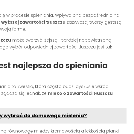
olę w procesie spieniania. Wpływa ona bezpośrednio na
 wyższej zawartości tłuszczu
zazwyczaj tworzy gęstszą i
swoją formę.
szczu
może tworzyć lżejszą i bardziej napowietrzoną
atego wybór odpowiedniej zawartości tłuszczu jest tak
est najlepsza do spieniania
nia to kwestia, która często budzi dyskusje wśród
 zgadza się jednak, że
mleko o zawartości tłuszczu
óry wybrać do domowego mielenia?
alną równowagę między kremowością a lekkością pianki.