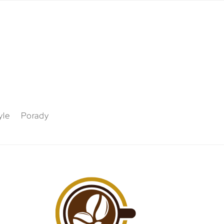
yle
Porady