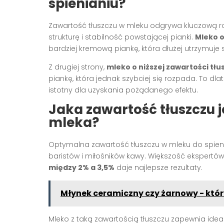
spienianiu?
Zawartość tłuszczu w mleku odgrywa kluczową r
strukturę i stabilność powstającej pianki.
Mleko o
bardziej kremową piankę, która dłużej utrzymuje 
Z drugiej strony,
mleko o niższej zawartości tłu
piankę, która jednak szybciej się rozpada. To dl
istotny dla uzyskania pożądanego efektu.
Jaka zawartość tłuszczu j
mleka?
Optymalna zawartość tłuszczu w mleku do spienia
baristów i miłośników kawy. Większość ekspertów
między 2% a 3,5%
daje najlepsze rezultaty.
Młynek ceramiczny czy żarnowy - kt
Mleko z taką zawartością tłuszczu zapewnia ide