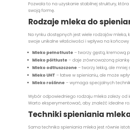
Pozwala to na uzyskanie stabilnej struktury, która
swoją formę.
Rodzaje mleka do spienia
Na rynku dostępnych jest wiele rodzajów mleka, 
swoje unikalne właściwości i wpływa na końcowy 
Mleko pełnotłuste
– tworzy gęstą, kremową p
Mleko półtłuste
– daje zrównoważoną piankę
Mleko odtłuszczone
– tworzy lekką, ale mniej 
Mleko UHT
– łatwe w spienianiu, ale może wp
Mleko roślinne
– wymaga specjalnych technik
Wybór odpowiedniego rodzaju mleka zależy od i
Warto eksperymentować, aby znaleźć idealne roz
Techniki spieniania mleka
Sama technika spieniania mleka jest równie isto