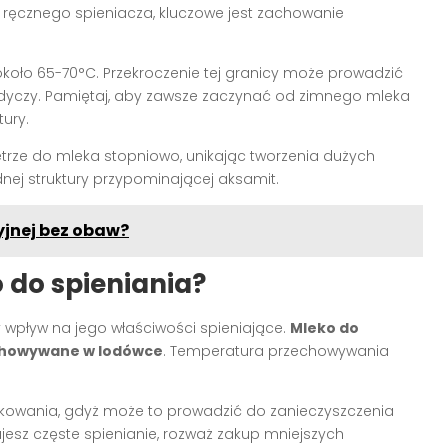
y ręcznego spieniacza, kluczowe jest zachowanie
koło 65-70°C. Przekroczenie tej granicy może prowadzić
łodyczy. Pamiętaj, aby zawsze zaczynać od zimnego mleka
tury.
trze do mleka stopniowo, unikając tworzenia dużych
dnej struktury przypominającej aksamit.
yjnej bez obaw?
do spieniania?
pływ na jego właściwości spieniające.
Mleko do
echowywane w lodówce
. Temperatura przechowywania
akowania, gdyż może to prowadzić do zanieczyszczenia
ujesz częste spienianie, rozważ zakup mniejszych