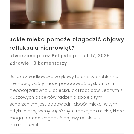
Jakie mleko pomoże złagodzić objawy
refluksu u niemowląt?
utworzone przez
Belgisto.pl
|
lut 17, 2025
|
Zdrowie
|
0 komentarzy
Refluks żołądkowo-przełykowy to częsty problem u
niemowląt, który może powodować dyskomfort i
niepokój zarówno u dziecka, jak i rodziców. Jednym z
kluczowych aspektów radzenia sobie z tym
schorzeniem jest odpowiedni dobór mleka. W tym
artykule przyjrzymy się różnym rodzajom mleka, które
mogą pomóc złagodzić objawy refluksu u
najmłodszych.