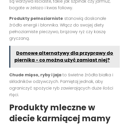
są warzywa liściaste, takie jak szpinak czy jarmuż,
bogate w żelazo i kwas foliowy.
Produkty pełnoziarniste
stanowią doskonałe
źródło energii i błonnika. Włącz do swojej diety
pełnoziarniste pieczywo, brązowy ryż czy kaszę
gryczaną.
Domowe alternatywy dla przyprawy do
piernika - co można użyć zamiast niej?
Chude mięso, ryby i jaja
to świetne źródła białka i
składników odżywczych. Pamiętaj jednak, aby
ograniczyć spożycie ryb zawierających duże ilości
rtęci.
Produkty mleczne w
diecie karmiącej mamy