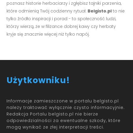
poznasz historie herbaciarzy i zgłębisz tajniki parzenia,
które odmienią Twój codzienny rytuał.
Belgisto.pl
to nie
tylko źródło inspiracji i porad - to społeczność ludzi,
którzy wierzą, że w filiżance dobrej kawy czy herbaty
kryje się znacznie więcej niż tylko napój.
Użytkowniku!
Informacje zamieszczone w portalu belgisto.pl
należy traktować wyłącznie czysto informacyjnie.
Redakcja Portalu belgisto.pl nie bierze
odpowiedzialności za ewentualne szkody, które
mogą wynikać ze złej interpretacji treści.