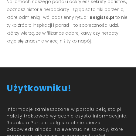
Na łamach naszego portalu odkryjesz sekrety baristów,
poznasz historie herbaciarzy i zgłębisz tajniki parzenia,
które odmienią Twój codzienny rytuał.
Belgisto.pl
to nie
tylko źródło inspiracji i porad - to społeczność ludzi,
którzy wierzą, że w filiżance dobrej kawy czy herbaty
kryje się znacznie więcej niż tylko napój.
Użytkowniku!
Informacje zamieszczone w portalu belgisto.pl
należy traktować wyłącznie czysto informacyjnie.
Redakcja Portalu belgisto.pl nie bierze
odpowiedzialności za ewentualne szkody, które
mogą wynikać ze złej interpretacji treści.