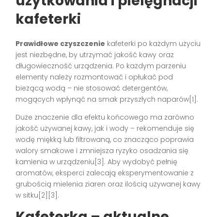
użytkowania i pielęgnacji
kafeterki
Prawidłowe czyszczenie
kafeterki po każdym użyciu
jest niezbędne, by utrzymać jakość kawy oraz
długowieczność urządzenia. Po każdym parzeniu
elementy należy rozmontować i opłukać pod
bieżącą wodą – nie stosować detergentów,
mogących wpłynąć na smak przyszłych naparów[1].
Duże znaczenie dla efektu końcowego ma zarówno
jakość używanej kawy, jak i wody – rekomenduje się
wodę miękką lub filtrowaną, co znacząco poprawia
walory smakowe i zmniejsza ryzyko osadzania się
kamienia w urządzeniu[3]. Aby wydobyć pełnię
aromatów, eksperci zalecają eksperymentowanie z
grubością mielenia ziaren oraz ilością używanej kawy
w sitku[2][3].
Kafeterka – aktualne