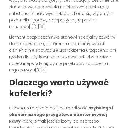
wypycha wodę do góry, przechodząc przez zmielone
ziarna kawy, co pozwala na efektywną ekstrakcję
substancji smakowych. Napar zbiera się w górnym
pojemniku, gotowy do spożycia już po kilku
minutach[1][2][3].
Element bezpieczeństwa stanowi specjalny zawór w
dolnej części, dzięki któremu nadmierny wzrost
ciśnienia nie spowoduje uszkodzenia urządzenia ani
ryzyka dla użytkownika. Kluczowe jest, aby poziom
nalewanej wody nigdy nie przekraczał położenia
tego zaworu[3][4].
Dlaczego warto używać
kafeterki?
Główną zaletą kafeterki jest możliwość
szybkiego i
ekonomicznego przygotowania intensywnej
kawy
, której smak jest zbliżony do espresso.
Urządzenie pozwala na przygotowanie kilku filiżanek