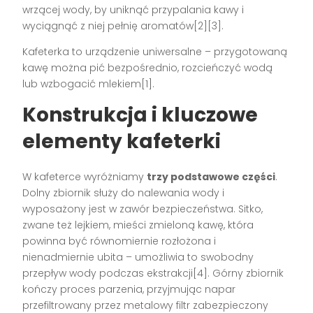
wrzącej wody, by uniknąć przypalania kawy i
wyciągnąć z niej pełnię aromatów[2][3].
Kafeterka to urządzenie uniwersalne – przygotowaną
kawę można pić bezpośrednio, rozcieńczyć wodą
lub wzbogacić mlekiem[1].
Konstrukcja i kluczowe
elementy kafeterki
W kafeterce wyróżniamy
trzy podstawowe części
.
Dolny zbiornik służy do nalewania wody i
wyposażony jest w zawór bezpieczeństwa. Sitko,
zwane też lejkiem, mieści zmieloną kawę, która
powinna być równomiernie rozłożona i
nienadmiernie ubita – umożliwia to swobodny
przepływ wody podczas ekstrakcji[4]. Górny zbiornik
kończy proces parzenia, przyjmując napar
przefiltrowany przez metalowy filtr zabezpieczony