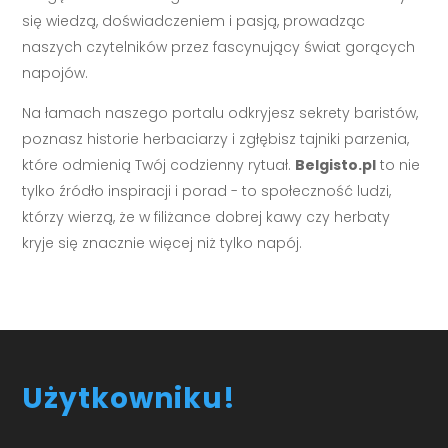
się wiedzą, doświadczeniem i pasją, prowadząc
naszych czytelników przez fascynujący świat gorących
napojów.
Na łamach naszego portalu odkryjesz sekrety baristów,
poznasz historie herbaciarzy i zgłębisz tajniki parzenia,
które odmienią Twój codzienny rytuał.
Belgisto.pl
to nie
tylko źródło inspiracji i porad - to społeczność ludzi,
którzy wierzą, że w filiżance dobrej kawy czy herbaty
kryje się znacznie więcej niż tylko napój.
Użytkowniku!