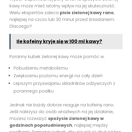
kawy może mieć istotny wpływ na jej skuteczność.
Wielu ekspertów zaleca
picie zielonej kawy rano
,
najlepiej na czczo lub 30 minut przed śniadaniem.
Dlaczego?
Ile kofeiny kryje się w 100 ml kawy?
Poranny kubek zielonej kawy może pomóc w:
Pobudzeniu metabolizmu
Zwiększeniu poziomu energii na cały dzień
Lepszym przyswajaniu składników odżywczych z
porannego posiłku
Jednak nie każdy dobrze reaguje na kofeinę rano.
Jeśli należysz do osób wrażliwych na jej działanie,
możesz rozważyć
spożycie zielonej kawy w
godzinach popołudniowych
, najlepiej między
posiłkami. Pamiętaj jednak, aby nie pić jej zbyt późno,