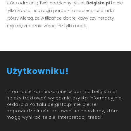
które odmienią Twój codzienny rytuał.
Belgisto.pl
to nie
tylko źródło inspiracji i porad - to społeczność ludzi,
którzy wierzą, że w filiżance dobrej kawy czy herbaty
kryje się znacznie więcej niż tylko napój.
Użytkowniku!
Informacje zamieszczone w portalu belgisto.pl
należy traktować wyłącznie czysto informacyjnie.
Redakcja Portalu belgisto.pl nie bierze
odpowiedzialności za ewentualne szkody, które
mogą wynikać ze złej interpretacji treści.