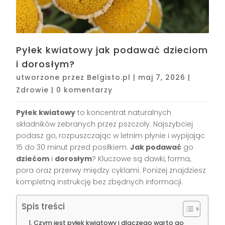
Pyłek kwiatowy jak podawać dzieciom
i dorosłym?
utworzone przez
Belgisto.pl
|
maj 7, 2026
|
Zdrowie
|
0 komentarzy
Pyłek kwiatowy
to koncentrat naturalnych
składników zebranych przez pszczoły. Najszybciej
podasz go, rozpuszczając w letnim płynie i wypijając
15 do 30 minut przed posiłkiem.
Jak podawać
go
dziećom
i
dorosłym
? Kluczowe są dawki, forma,
pora oraz przerwy między cyklami. Poniżej znajdziesz
kompletną instrukcję bez zbędnych informacji.
Spis treści
Czym jest pyłek kwiatowy i dlaczego warto go