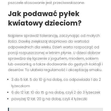
pszczele stosowanie jest przeciwwskazane.
Jak podawać pyłek
kwiatowy dzieciom?
Najpierw sprawdź tolerancję, zaczynając od małych
ilości. Dawkę zwiększaj stopniowo do wartości
odpowiednich dla wieku. Dzień warto rozpocząć od
porcji rozpuszczonej w letnim płynie. U dzieci dobrze
sprawdza się łączenie z jogurtem, miodem, sokiem
lub owsianką, a także dodawanie do gęstych koktajli i
deserów. To ułatwia regularność i akceptację smaku.
3 do 5 lat: 5 do 10 g na dobę, co odpowiada 1 do 2
łyżeczkom
6 do 12 lat: 10 do 15 g na dobę, czyli 2 do 3 łyżeczek
powyżej 12 lat: 20 g na dobę, czyli 4 łyżeczki