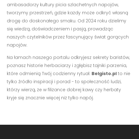
ambasadorzy kultury picia szlachetnych napojów,
tworzymy przestrzeń, gdzie każdy może odkryć własną
drogę do doskonałego smaku. Od 2024 roku dzielimy
się wiedzą, doświadczeniem i pasją, prowadząc
naszych czytelników przez fascynujący świat gorących
napojów.
Na łamach naszego portalu odkryjesz sekrety baristów,
poznasz historie herbaciarzy i zgłębisz tajniki parzenia,
które odmienią Twój codzienny rytuał.
Belgisto.pl
to nie
tylko źródło inspiracji i porad - to społeczność ludzi,
którzy wierzą, że w filiżance dobrej kawy czy herbaty
kryje się znacznie więcej niż tylko napój.