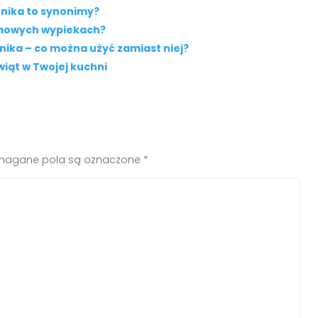
rnika to synonimy?
omowych wypiekach?
ika – co można użyć zamiast niej?
iąt w Twojej kuchni
agane pola są oznaczone
*