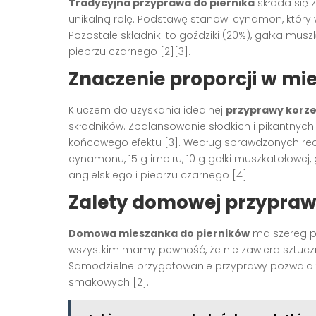
Tradycyjna przyprawa do piernika
składa się 
unikalną rolę. Podstawę stanowi cynamon, który w
Pozostałe składniki to goździki (20%), gałka musz
pieprzu czarnego [2][3].
Znaczenie proporcji w mi
Kluczem do uzyskania idealnej
przyprawy korze
składników. Zbalansowanie słodkich i pikantny
końcowego efektu [3]. Według sprawdzonych rec
cynamonu, 15 g imbiru, 10 g gałki muszkatołowej,
angielskiego i pieprzu czarnego [4].
Zalety domowej przypraw
Domowa mieszanka do pierników
ma szereg p
wszystkim mamy pewność, że nie zawiera sztucz
Samodzielne przygotowanie przyprawy pozwala t
smakowych [2].