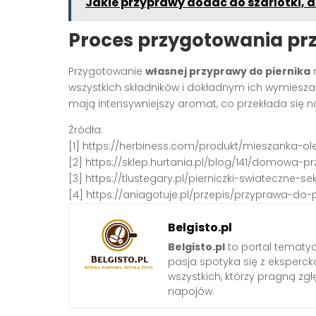
Jakie przyprawy dodać do szarlotki, 
Proces przygotowania pr
Przygotowanie
własnej przyprawy do piernika
n
wszystkich składników i dokładnym ich wymiesza
mają intensywniejszy aromat, co przekłada się
Źródła:
[1] https://herbiness.com/produkt/mieszanka-ol
[2] https://sklep.hurtania.pl/blog/141/domowa-
[3] https://tlustegary.pl/pierniczki-swiateczne-
[4] https://aniagotuje.pl/przepis/przyprawa-do-p
Belgisto.pl
Belgisto.pl
to portal tematy
pasja spotyka się z ekspercką
wszystkich, którzy pragną zgł
napojów.