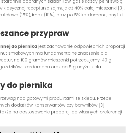
z starannie dobranych składników, gdzie każdy pełni swoją
 klasycznej recepturze zajmuje aż 40% całej mieszanki [3].
katołowa (15%), imbir (10%), oraz po 5% kardamonu, anyżu i
eszance przypraw
nnej do piernika
jest zachowanie odpowiednich proporcji
ch nut smakowych ma fundamentalne znaczenie dla
eptur, na 100 gramów mieszanki potrzebujemy: 40 g
 goździków i kardamonu oraz po 5 g anyżu, ziela
y do piernika
rzewag nad gotowymi produktami ze sklepu. Przede
nych dodatków, konserwantów czy barwników [3].
akże na dostosowanie proporcji do własnych preferencji