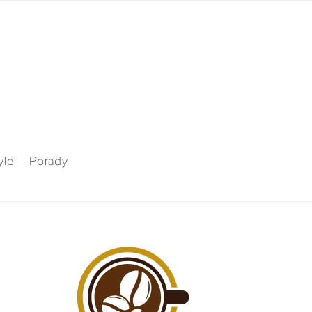
yle
Porady