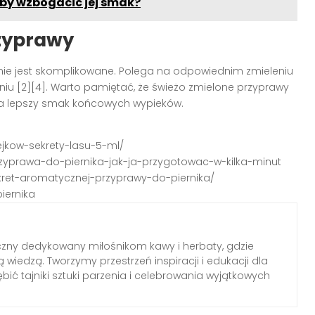
aby wzbogacić jej smak?
zyprawy
ie jest skomplikowane. Polega na odpowiednim zmieleniu
niu [2][4]. Warto pamiętać, że świeżo zmielone przyprawy
 na lepszy smak końcowych wypieków.
ejkow-sekrety-lasu-5-ml/
przyprawa-do-piernika-jak-ja-przygotowac-w-kilka-minut
sekret-aromatycznej-przyprawy-do-piernika/
iernika
czny dedykowany miłośnikom kawy i herbaty, gdzie
 wiedzą. Tworzymy przestrzeń inspiracji i edukacji dla
ębić tajniki sztuki parzenia i celebrowania wyjątkowych