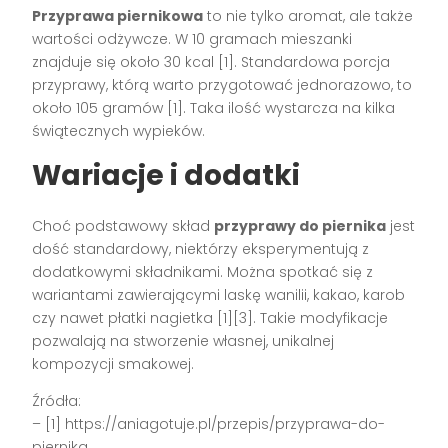
Przyprawa piernikowa
to nie tylko aromat, ale także
wartości odżywcze. W 10 gramach mieszanki
znajduje się około 30 kcal [1]. Standardowa porcja
przyprawy, którą warto przygotować jednorazowo, to
około 105 gramów [1]. Taka ilość wystarcza na kilka
świątecznych wypieków.
Wariacje i dodatki
Choć podstawowy skład
przyprawy do piernika
jest
dość standardowy, niektórzy eksperymentują z
dodatkowymi składnikami. Można spotkać się z
wariantami zawierającymi laskę wanilii, kakao, karob
czy nawet płatki nagietka [1][3]. Takie modyfikacje
pozwalają na stworzenie własnej, unikalnej
kompozycji smakowej.
Źródła:
– [1] https://aniagotuje.pl/przepis/przyprawa-do-
piernika