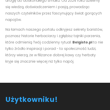
drogę do doskonałego smaku. Od 2024 roku dzielimy
się wiedzą, doświadczeniem i pasją, prowadząc
naszych czytelników przez fascynujący świat gorących
napojów.
Na łamach naszego portalu odkryjesz sekrety baristów,
poznasz historie herbaciarzy i zgłębisz tajniki parzenia,
które odmienią Twój codzienny rytuał.
Belgisto.pl
to nie
tylko źródło inspiracji i porad - to społeczność ludzi,
którzy wierzą, że w filiżance dobrej kawy czy herbaty
kryje się znacznie więcej niż tylko napój.
Użytkowniku!