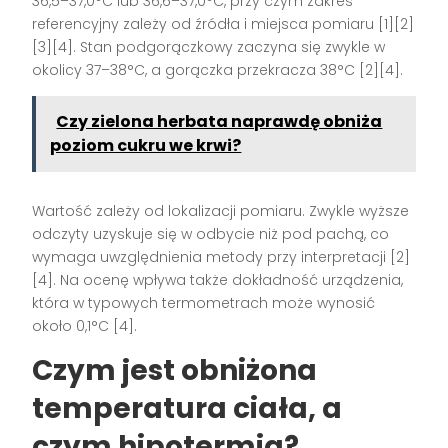
36,5–37,0°C lub 36,6–37,0°C, przy czym zakres
referencyjny zależy od źródła i miejsca pomiaru [1][2]
[3][4]. Stan podgorączkowy zaczyna się zwykle w
okolicy 37–38°C, a gorączka przekracza 38°C [2][4].
Czy zielona herbata naprawdę obniża
poziom cukru we krwi?
Wartość zależy od lokalizacji pomiaru. Zwykle wyższe
odczyty uzyskuje się w odbycie niż pod pachą, co
wymaga uwzględnienia metody przy interpretacji [2]
[4]. Na ocenę wpływa także dokładność urządzenia,
która w typowych termometrach może wynosić
około 0,1°C [4].
Czym jest obniżona
temperatura ciała, a
czym hipotermia?