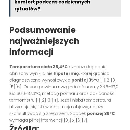
komfort podczas codziennych
rytuałów?
Podsumowanie
najważniejszych
informacji
Temperatura ciała 35,4°C
oznacza łagodnie
obniżony wynik, a nie
hipotermię
, której granica
diagnostyczna wynosi zwykle
poniżej 35°C
[1][2][3]
[5][6]. Ocena powinna uwzględniać normy 36,5–37,0
lub 36,6–37,0°C, metodę pomiaru oraz dokładność
termometru [1][2][3][4]. Jeżeli niska temperatura
utrzymuje się lub współistnieją objawy, należy
skonsultować się z lekarzem. Spadek
poniżej 35°C
wymaga pilnej interwencji [3][5][6][7].
Źródła: