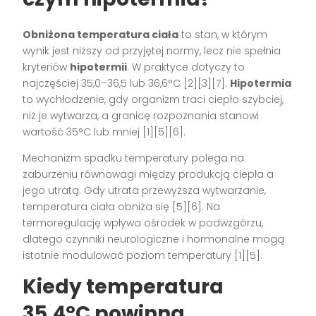
Obniżona temperatura ciała
to stan, w którym
wynik jest niższy od przyjętej normy, lecz nie spełnia
kryteriów
hipotermii
. W praktyce dotyczy to
najczęściej 35,0–36,5 lub 36,6°C [2][3][7].
Hipotermia
to wychłodzenie, gdy organizm traci ciepło szybciej,
niż je wytwarza, a granicę rozpoznania stanowi
wartość 35°C lub mniej [1][5][6].
Mechanizm spadku temperatury polega na
zaburzeniu równowagi między produkcją ciepła a
jego utratą. Gdy utrata przewyższa wytwarzanie,
temperatura ciała obniża się [5][6]. Na
termoregulację wpływa ośrodek w podwzgórzu,
dlatego czynniki neurologiczne i hormonalne mogą
istotnie modulować poziom temperatury [1][5].
Kiedy temperatura
35,4°C powinna