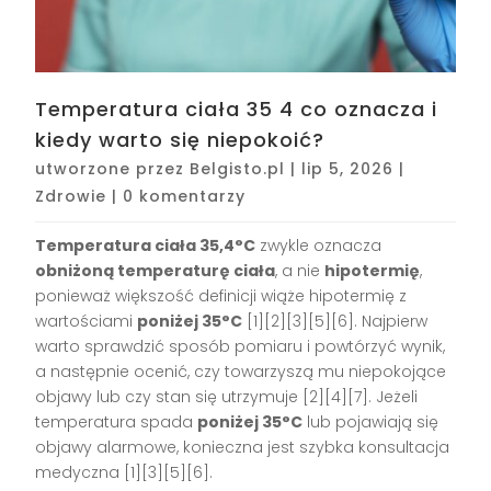
Temperatura ciała 35 4 co oznacza i
kiedy warto się niepokoić?
utworzone przez
Belgisto.pl
|
lip 5, 2026
|
Zdrowie
|
0 komentarzy
Temperatura ciała 35,4°C
zwykle oznacza
obniżoną temperaturę ciała
, a nie
hipotermię
,
ponieważ większość definicji wiąże hipotermię z
wartościami
poniżej 35°C
[1][2][3][5][6]. Najpierw
warto sprawdzić sposób pomiaru i powtórzyć wynik,
a następnie ocenić, czy towarzyszą mu niepokojące
objawy lub czy stan się utrzymuje [2][4][7]. Jeżeli
temperatura spada
poniżej 35°C
lub pojawiają się
objawy alarmowe, konieczna jest szybka konsultacja
medyczna [1][3][5][6].