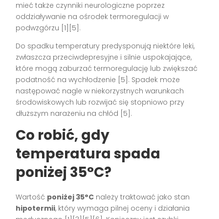
mieć także czynniki neurologiczne poprzez
oddziaływanie na ośrodek termoregulacji w
podwzgórzu [1][5].
Do spadku temperatury predysponują niektóre leki,
zwłaszcza przeciwdepresyjne i silnie uspokajające,
które mogą zaburzać termoregulację lub zwiększać
podatność na wychłodzenie [5]. Spadek może
następować nagle w niekorzystnych warunkach
środowiskowych lub rozwijać się stopniowo przy
dłuższym narażeniu na chłód [5].
Co robić, gdy
temperatura spada
poniżej 35°C?
Wartość
poniżej 35°C
należy traktować jako stan
hipotermii
, który wymaga pilnej oceny i działania