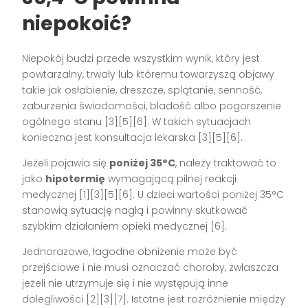
niepokoić?
Niepokój budzi przede wszystkim wynik, który jest
powtarzalny, trwały lub któremu towarzyszą objawy
takie jak osłabienie, dreszcze, splątanie, senność,
zaburzenia świadomości, bladość albo pogorszenie
ogólnego stanu [3][5][6]. W takich sytuacjach
konieczna jest konsultacja lekarska [3][5][6].
Jeżeli pojawia się
poniżej 35°C
, należy traktować to
jako
hipotermię
wymagającą pilnej reakcji
medycznej [1][3][5][6]. U dzieci wartości poniżej 35°C
stanowią sytuację nagłą i powinny skutkować
szybkim działaniem opieki medycznej [6].
Jednorazowe, łagodne obniżenie może być
przejściowe i nie musi oznaczać choroby, zwłaszcza
jeżeli nie utrzymuje się i nie występują inne
dolegliwości [2][3][7]. Istotne jest rozróżnienie między