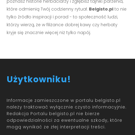
poznasz historie herbaciarzy i zgłębisz tajniki parzenia,
które odmienią Twój codzienny rytuał.
Belgisto.pl
to nie
tylko źródło inspiracji i porad - to społeczność ludzi,
którzy wierzą, że w filiżance dobrej kawy czy herbaty
kryje się znacznie więcej niż tylko napój.
Użytkowniku!
Informacje zamieszczone w portalu belgisto.pl
należy traktować wyłącznie czysto informacyjnie.
Redakcja Portalu belgisto.pl nie bierze
odpowiedzialności za ewentualne szkody, które
mogą wynikać ze złej interpretacji treści.