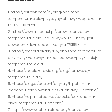
https://ostrovit.com/pl/blog/obnizona-
temperatura-ciala-przyczyny-objawy-i-zagrozenia-
1730723180.html
https://www.medonet.pl/zdrowie,obnizona-
temperatura-ciala—co-ja-wywoluje-i-kiedy-jest-
powodem-do-niepokoju-,artykul,1731598.html
https://recepta.pl/artykuly/obnizona-temperatura-
przyczyny-i-objawy-jak-postepowac-przy-niskiej-
temperaturze-ciala
https://zikodlazdrowia.org/blog/sprawdzaj-
temperature-ciala/
https://diag.pl/pacjent/artykuly/hipotermia-
lagodna-umiarkowana-ciezka-objawy-i-leczenie/
https://helpmedi.com.pl/dziecko/co-oznacza-
niska-temperatura-u-dziecka/
https://www.wapteka.pl/porady/obnizona-