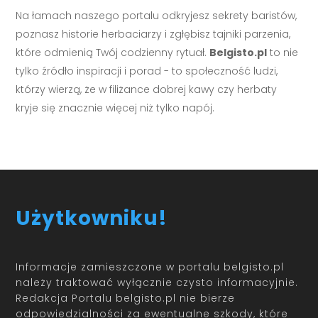
Na łamach naszego portalu odkryjesz sekrety baristów,
poznasz historie herbaciarzy i zgłębisz tajniki parzenia,
które odmienią Twój codzienny rytuał.
Belgisto.pl
to nie
tylko źródło inspiracji i porad - to społeczność ludzi,
którzy wierzą, że w filiżance dobrej kawy czy herbaty
kryje się znacznie więcej niż tylko napój.
Użytkowniku!
Informacje zamieszczone w portalu belgisto.pl
należy traktować wyłącznie czysto informacyjnie.
Redakcja Portalu belgisto.pl nie bierze
odpowiedzialności za ewentualne szkody, które