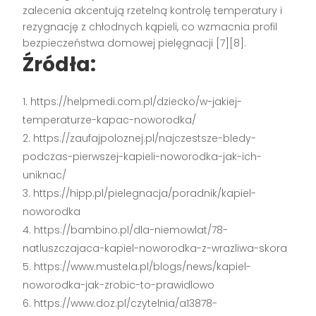
zalecenia akcentują rzetelną kontrolę temperatury i
rezygnację z chłodnych kąpieli, co wzmacnia profil
bezpieczeństwa domowej pielęgnacji [7][8].
Źródła:
https://helpmedi.com.pl/dziecko/w-jakiej-
temperaturze-kapac-noworodka/
https://zaufajpoloznej.pl/najczestsze-bledy-
podczas-pierwszej-kapieli-noworodka-jak-ich-
uniknac/
https://hipp.pl/pielegnacja/poradnik/kapiel-
noworodka
https://bambino.pl/dla-niemowlat/78-
natluszczajaca-kapiel-noworodka-z-wrazliwa-skora
https://www.mustela.pl/blogs/news/kapiel-
noworodka-jak-zrobic-to-prawidlowo
https://www.doz.pl/czytelnia/a13878-