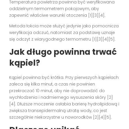
Temperatura powietrza powinna być weryfikowana
oddzielnym termometrem pokojowym, aby
zapewnić właściwe warunki otoczenia [1][3][4].
Metoda łokcia może służyć jedynie jako pomocnicza
weryfikacja odczuć, natomiast za podstawę uznaje
się odczyt z wiarygodnego termometru [1][3][4][5].
Jak długo powinna trwać
kąpiel?
Kąpiel powinna być krótka. Przy pierwszych kąpielach
zaleca się kilka minut, a czas nie powinien
przekraczać 10 minut, aby nie doprowadzić do
wychłodzenia i nadmiernego wysuszenia skóry [2]
[4]. Dłuższe moczenie osłabia barierę hydrolipidową i
zwiększa transepidermalną utratę wody, co jest
szczególnie niekorzystne u noworodków [2][4][5].