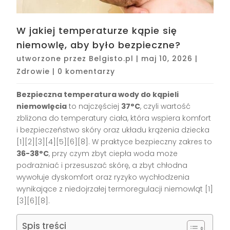
W jakiej temperaturze kąpie się
niemowlę, aby było bezpieczne?
utworzone przez
Belgisto.pl
|
maj 10, 2026
|
Zdrowie
|
0 komentarzy
Bezpieczna temperatura wody do kąpieli
niemowlęcia
to najczęściej
37°C
, czyli wartość
zbliżona do temperatury ciała, która wspiera komfort
i bezpieczeństwo skóry oraz układu krążenia dziecka
[1][2][3][4][5][6][8]. W praktyce bezpieczny zakres to
36-38°C
, przy czym zbyt ciepła woda może
podrażniać i przesuszać skórę, a zbyt chłodna
wywołuje dyskomfort oraz ryzyko wychłodzenia
wynikające z niedojrzałej termoregulacji niemowląt [1]
[3][6][8].
Spis treści