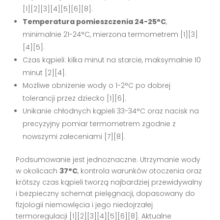
[1][2][3][4][5][6][8].
Temperatura pomieszczenia 24-25°C
,
minimalnie 21-24°C, mierzona termometrem [1][3]
[4][5].
Czas kąpieli: kilka minut na starcie, maksymalnie 10
minut [2][4].
Możliwe obniżenie wody o 1-2°C po dobrej
tolerancji przez dziecko [1][6].
Unikanie chłodnych kąpieli 33-34°C oraz nacisk na
precyzyjny pomiar termometrem zgodnie z
nowszymi zaleceniami [7][8].
Podsumowanie jest jednoznaczne. Utrzymanie wody
w okolicach
37°C
, kontrola warunków otoczenia oraz
krótszy czas kąpieli tworzą najbardziej przewidywalny
i bezpieczny schemat pielęgnacji, dopasowany do
fizjologii niemowlęcia i jego niedojrzałej
termoregulacji [1][2][3][4][5][6][8]. Aktualne