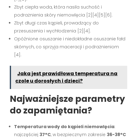
Zbyt ciepła woda, która nasila suchość i
podrażnienia skóry niemowlęcia [2][4][5][6].
Zbyt długi czas kąpieli, prowadzący do
przesuszenia i wychłodzenia [2][4].
Opóźnione osuszanie i niedokładne osuszanie fałd
skórnych, co sprzyja maceracji i podrażnieniom
[4].
Jaka jest prawidłowa temperatura na
czole u dorosłych i dzieci?
Najważniejsze parametry
do zapamiętania?
Temperatura wody do kąpieli niemowlęcia
:
najczęściej
37°C
, w bezpiecznym zakresie
36-38°C