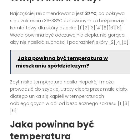
Najczęściej rekomendowana jest
37°C
, co pokrywa
się z zakresem 36-38°C uznawanym za bezpieczny i
komfortowy dla skóry dziecka [1][2][3][4][5][6][8].
Woda powinna być odczuwalnie ciepła, nie gorąca,
aby nie nasilać suchości i podrażnień skóry [2][4][5].
Jaka powinna być temperatura w
mieszkaniu spółdzielczym?
Zbyt niska temperatura nasila niepokój i może
prowadzić do szybkiej utraty ciepła przez małe ciało,
dlatego unika się kąpieli w temperaturach
odbiegających w dół od bezpiecznego zakresu [1][3]
[6].
Jaka powinna być
temperatura