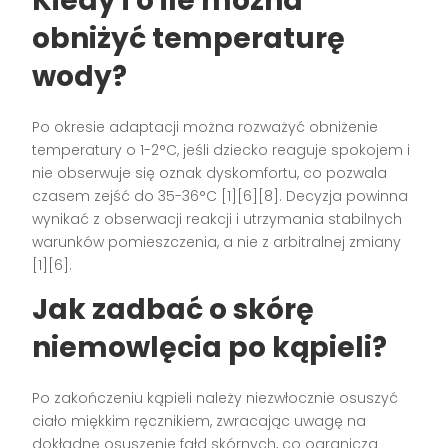
Kiedy i o ile można
obniżyć temperaturę
wody?
Po okresie adaptacji można rozważyć obniżenie
temperatury o 1-2°C, jeśli dziecko reaguje spokojem i
nie obserwuje się oznak dyskomfortu, co pozwala
czasem zejść do 35-36°C [1][6][8]. Decyzja powinna
wynikać z obserwacji reakcji i utrzymania stabilnych
warunków pomieszczenia, a nie z arbitralnej zmiany
[1][6].
Jak zadbać o skórę
niemowlęcia po kąpieli?
Po zakończeniu kąpieli należy niezwłocznie osuszyć
ciało miękkim ręcznikiem, zwracając uwagę na
dokładne osuszenie fałd skórnych, co ogranicza