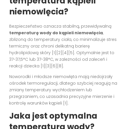
temperatura kąpieli
niemowlęcia?
Bezpieczeństwo oznacza stabilną, przewidywalną
temperaturę wody do kąpieli niemowlęcia
,
zbliżoną do temperatury ciała, co minimalizuje stres
termiczny oraz chroni delikatną barierę
hydrolipidową skóry [1][2][4][5]. Optymalnie jest to
37-37,5°C lub 37-38°C, w zależności od zaleceń i
reakcji dziecka [1][3][6][8].
Noworodki i młodsze niemowlęta mają niedojrzały
ośrodek termoregulacji, dlatego szybciej reagują na
zmiany temperatury wychłodzeniem lub
przegrzaniem, co uzasadnia precyzyjne mierzenie i
kontrolę warunków kąpieli [1].
Jaka jest optymalna
temperatura wody?