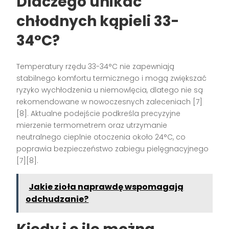
Dlaczego unikać
chłodnych kąpieli 33-
34°C?
Temperatury rzędu 33-34°C nie zapewniają
stabilnego komfortu termicznego i mogą zwiększać
ryzyko wychłodzenia u niemowlęcia, dlatego nie są
rekomendowane w nowoczesnych zaleceniach [7]
[8]. Aktualne podejście podkreśla precyzyjne
mierzenie termometrem oraz utrzymanie
neutralnego cieplnie otoczenia około 24°C, co
poprawia bezpieczeństwo zabiegu pielęgnacyjnego
[7][8].
Jakie zioła naprawdę wspomagają
odchudzanie?