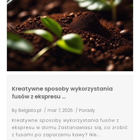
Kreatywne sposoby wykorzystania
fusów z ekspresu …
By
Belgisto.pl
/
mar 7, 2025
/
Porady
Kreatywne sposoby wykorzystania fusów z
ekspresu w domu Zastanawiasz się, co zrobić
z fusami po zaparzeniu kawy? Nie...