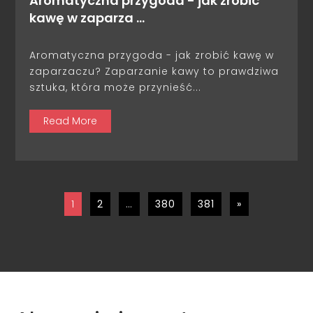
Aromatyczna przygoda - jak zrobić
kawę w zaparza …
Aromatyczna przygoda - jak zrobić kawę w
zaparzaczu? Zaparzanie kawy to prawdziwa
sztuka, która może przynieść...
Read More
1
2
…
380
381
»