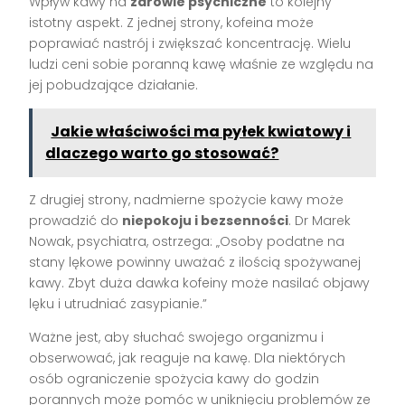
Wpływ kawy na
zdrowie psychiczne
to kolejny
istotny aspekt. Z jednej strony, kofeina może
poprawiać nastrój i zwiększać koncentrację. Wielu
ludzi ceni sobie poranną kawę właśnie ze względu na
jej pobudzające działanie.
Jakie właściwości ma pyłek kwiatowy i
dlaczego warto go stosować?
Z drugiej strony, nadmierne spożycie kawy może
prowadzić do
niepokoju i bezsenności
. Dr Marek
Nowak, psychiatra, ostrzega: „Osoby podatne na
stany lękowe powinny uważać z ilością spożywanej
kawy. Zbyt duża dawka kofeiny może nasilać objawy
lęku i utrudniać zasypianie.”
Ważne jest, aby słuchać swojego organizmu i
obserwować, jak reaguje na kawę. Dla niektórych
osób ograniczenie spożycia kawy do godzin
porannych może pomóc w uniknięciu problemów ze