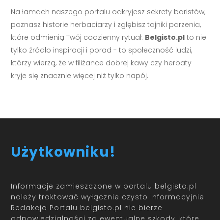
Na łamach naszego portalu odkryjesz sekrety baristów,
poznasz historie herbaciarzy i zgłębisz tajniki parzenia,
które odmienią Twój codzienny rytuał.
Belgisto.pl
to nie
tylko źródło inspiracji i porad - to społeczność ludzi,
którzy wierzą, że w filiżance dobrej kawy czy herbaty
kryje się znacznie więcej niż tylko napój.
Użytkowniku!
Informacje zamieszczone w portalu belgisto.pl
należy traktować wyłącznie czysto informacyjnie.
Redakcja Portalu belgisto.pl nie bierze
odpowiedzialności za ewentualne szkody, które