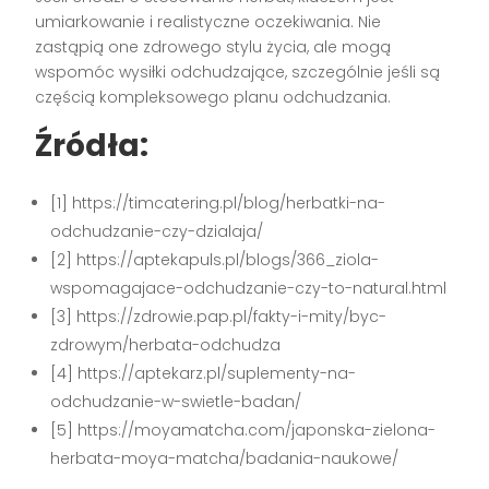
umiarkowanie i realistyczne oczekiwania. Nie
zastąpią one zdrowego stylu życia, ale mogą
wspomóc wysiłki odchudzające, szczególnie jeśli są
częścią kompleksowego planu odchudzania.
Źródła:
[1] https://timcatering.pl/blog/herbatki-na-
odchudzanie-czy-dzialaja/
[2] https://aptekapuls.pl/blogs/366_ziola-
wspomagajace-odchudzanie-czy-to-natural.html
[3] https://zdrowie.pap.pl/fakty-i-mity/byc-
zdrowym/herbata-odchudza
[4] https://aptekarz.pl/suplementy-na-
odchudzanie-w-swietle-badan/
[5] https://moyamatcha.com/japonska-zielona-
herbata-moya-matcha/badania-naukowe/