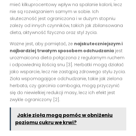
mieć kilkuprocentowy wpływ na spalanie kalorii, lecz
nie są rozwiązaniem samym w sobie. Ich
skuteczność jest ograniczona i w dużym stopniu
zależy od innych czynników, takich jak zbilansowana
dieta, aktywność fizyczna oraz styl życia.
Ważne jest, aby pamiętać, że
najskuteczniejszym i
najbardziej trwałym sposobem odchudzania
jest
urozmaicona dieta połączona z regularnym ruchem
i odpowiednią ilością snu [3]. Herbatki mogą działać
jako wsparcie, lecz nie zastąpią zdrowego stylu życia.
Zioła wspomagające odchudzanie, takie jak zielona
herbata, czy garcinia cambogia, mogą przyczynić
się do niewielkiej redukcji masy, lecz ich efekt jest
zwykle ograniczony [2].
Jakie zioła mogą pomóc w obniżeniu
poziomu cukru we krwi?