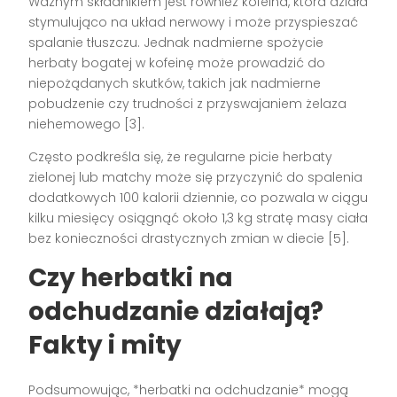
Ważnym składnikiem jest również kofeina, która działa
stymulująco na układ nerwowy i może przyspieszać
spalanie tłuszczu. Jednak nadmierne spożycie
herbaty bogatej w kofeinę może prowadzić do
niepożądanych skutków, takich jak nadmierne
pobudzenie czy trudności z przyswajaniem żelaza
niehemowego [3].
Często podkreśla się, że regularne picie herbaty
zielonej lub matchy może się przyczynić do spalenia
dodatkowych 100 kalorii dziennie, co pozwala w ciągu
kilku miesięcy osiągnąć około 1,3 kg stratę masy ciała
bez konieczności drastycznych zmian w diecie [5].
Czy herbatki na
odchudzanie działają?
Fakty i mity
Podsumowując, *herbatki na odchudzanie* mogą