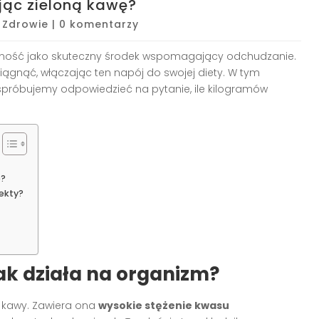
jąc zieloną kawę?
|
Zdrowie
|
0 komentarzy
rność jako skuteczny środek wspomagający odchudzanie.
iągnąć, włączając ten napój do swojej diety. W tym
i spróbujemy odpowiedzieć na pytanie, ile kilogramów
ę?
ekty?
jak działa na organizm?
a kawy. Zawiera ona
wysokie stężenie kwasu