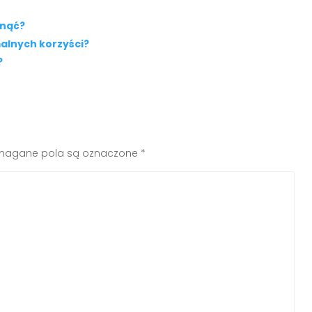
dnąć?
malnych korzyści?
?
agane pola są oznaczone
*