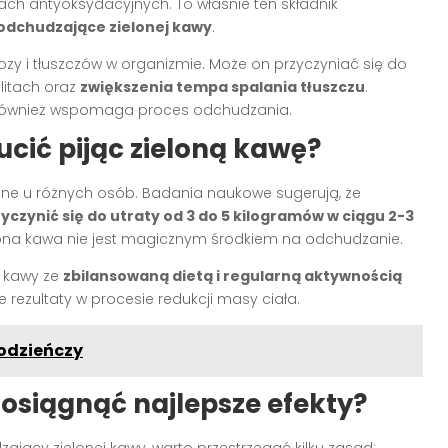
iach antyoksydacyjnych. To właśnie ten składnik
odchudzające zielonej kawy
.
y i tłuszczów w organizmie. Może on przyczyniać się do
litach oraz
zwiększenia tempa spalania tłuszczu
.
a również wspomaga proces odchudzania.
cić pijąc zieloną kawę?
żne u różnych osób. Badania naukowe sugerują, że
czynić się do utraty od 3 do 5 kilogramów w ciągu 2-3
lona kawa nie jest magicznym środkiem na odchudzanie.
j kawy ze
zbilansowaną dietą i regularną aktywnością
 rezultaty w procesie redukcji masy ciała.
łodzieńczy
 osiągnąć najlepsze efekty?