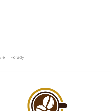
yle
Porady