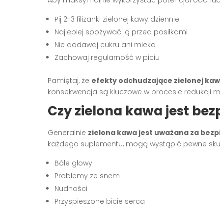
Aby maksymalnie wykorzystać potencjał odchudza
Pij 2-3 filiżanki zielonej kawy dziennie
Najlepiej spożywać ją przed posiłkami
Nie dodawaj cukru ani mleka
Zachowaj regularność w piciu
Pamiętaj, że
efekty odchudzające zielonej ka
konsekwencja są kluczowe w procesie redukcji m
Czy zielona kawa jest bez
Generalnie
zielona kawa jest uważana za bezp
każdego suplementu, mogą wystąpić pewne skutk
Bóle głowy
Problemy ze snem
Nudności
Przyspieszone bicie serca