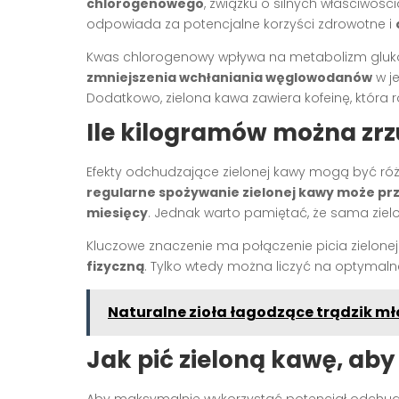
chlorogenowego
, związku o silnych właściwośc
odpowiada za potencjalne korzyści zdrowotne i
Kwas chlorogenowy wpływa na metabolizm glukoz
zmniejszenia wchłaniania węglowodanów
w je
Dodatkowo, zielona kawa zawiera kofeinę, któr
Ile kilogramów można zrzu
Efekty odchudzające zielonej kawy mogą być ró
regularne spożywanie zielonej kawy może przy
miesięcy
. Jednak warto pamiętać, że sama zie
Kluczowe znaczenie ma połączenie picia zielone
fizyczną
. Tylko wtedy można liczyć na optymalne
Naturalne zioła łagodzące trądzik m
Jak pić zieloną kawę, aby