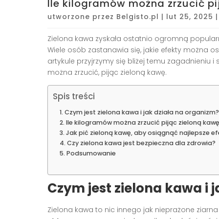
Ile kilogramów można zrzucić pi
utworzone przez
Belgisto.pl
|
lut 25, 2025
Zielona kawa zyskała ostatnio ogromną popula
Wiele osób zastanawia się, jakie efekty można os
artykule przyjrzymy się bliżej temu zagadnieniu 
można zrzucić, pijąc zieloną kawę.
Spis treści
Czym jest zielona kawa i jak działa na organizm?
Ile kilogramów można zrzucić pijąc zieloną kaw
Jak pić zieloną kawę, aby osiągnąć najlepsze ef
Czy zielona kawa jest bezpieczna dla zdrowia?
Podsumowanie
Czym jest zielona kawa i 
Zielona kawa to nic innego jak nieprażone ziarn