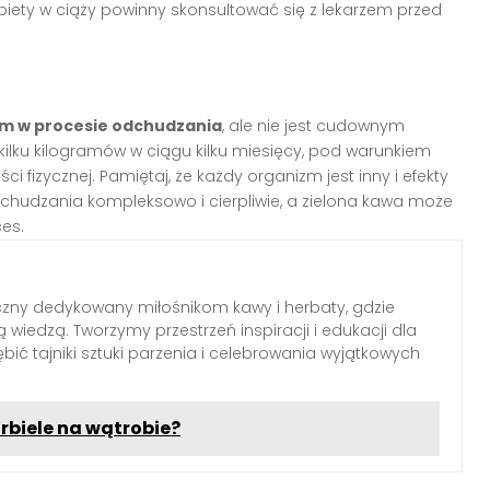
iety w ciąży powinny skonsultować się z lekarzem przed
m w procesie odchudzania
, ale nie jest cudownym
kilku kilogramów w ciągu kilku miesięcy, pod warunkiem
ci fizycznej. Pamiętaj, że każdy organizm jest inny i efekty
dchudzania kompleksowo i cierpliwie, a zielona kawa może
es.
czny dedykowany miłośnikom kawy i herbaty, gdzie
 wiedzą. Tworzymy przestrzeń inspiracji i edukacji dla
ębić tajniki sztuki parzenia i celebrowania wyjątkowych
biele na wątrobie?