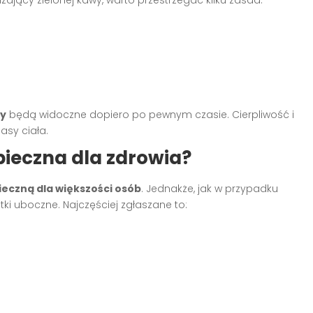
jący zielonej kawy, warto przestrzegać kilku zasad:
wy
będą widoczne dopiero po pewnym czasie. Cierpliwość i
asy ciała.
pieczna dla zdrowia?
ieczną dla większości osób
. Jednakże, jak w przypadku
i uboczne. Najczęściej zgłaszane to: