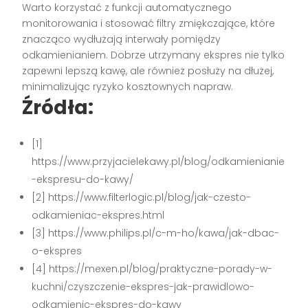
Warto korzystać z funkcji automatycznego
monitorowania i stosować filtry zmiękczające, które
znacząco wydłużają interwały pomiędzy
odkamienianiem. Dobrze utrzymany ekspres nie tylko
zapewni lepszą kawę, ale również posłuży na dłużej,
minimalizując ryzyko kosztownych napraw.
Źródła:
[1]
https://www.przyjacielekawy.pl/blog/odkamienianie
-ekspresu-do-kawy/
[2] https://www.filterlogic.pl/blog/jak-czesto-
odkamieniac-ekspres.html
[3] https://www.philips.pl/c-m-ho/kawa/jak-dbac-
o-ekspres
[4] https://mexen.pl/blog/praktyczne-porady-w-
kuchni/czyszczenie-ekspres-jak-prawidlowo-
odkamienic-ekspres-do-kawy