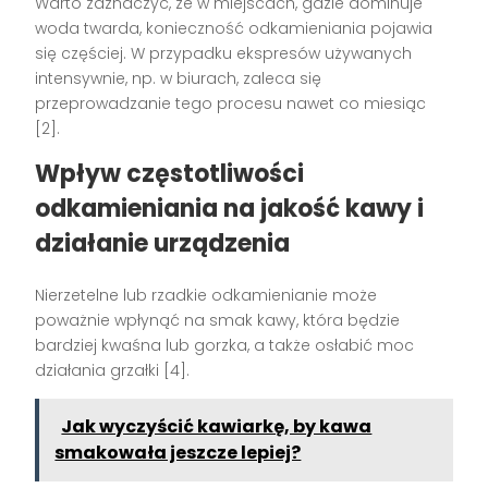
Warto zaznaczyć, że w miejscach, gdzie dominuje
woda twarda, konieczność odkamieniania pojawia
się częściej. W przypadku ekspresów używanych
intensywnie, np. w biurach, zaleca się
przeprowadzanie tego procesu nawet co miesiąc
[2].
Wpływ częstotliwości
odkamieniania na jakość kawy i
działanie urządzenia
Nierzetelne lub rzadkie odkamienianie może
poważnie wpłynąć na smak kawy, która będzie
bardziej kwaśna lub gorzka, a także osłabić moc
działania grzałki [4].
Jak wyczyścić kawiarkę, by kawa
smakowała jeszcze lepiej?