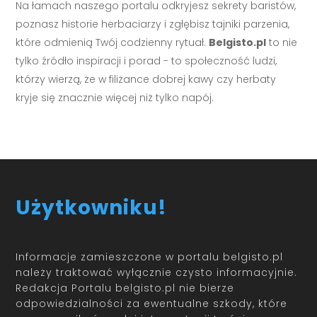
Na łamach naszego portalu odkryjesz sekrety baristów,
poznasz historie herbaciarzy i zgłębisz tajniki parzenia,
które odmienią Twój codzienny rytuał.
Belgisto.pl
to nie
tylko źródło inspiracji i porad - to społeczność ludzi,
którzy wierzą, że w filiżance dobrej kawy czy herbaty
kryje się znacznie więcej niż tylko napój.
Użytkowniku!
Informacje zamieszczone w portalu belgisto.pl
należy traktować wyłącznie czysto informacyjnie.
Redakcja Portalu belgisto.pl nie bierze
odpowiedzialności za ewentualne szkody, które