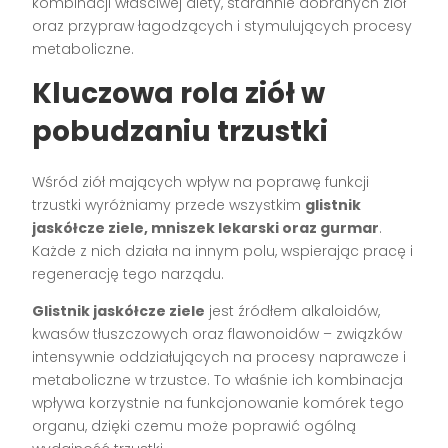
kombinacji właściwej diety, starannie dobranych ziół
oraz przypraw łagodzących i stymulujących procesy
metaboliczne.
Kluczowa rola ziół w
pobudzaniu trzustki
Wśród ziół mających wpływ na poprawę funkcji
trzustki wyróżniamy przede wszystkim
glistnik
jaskółcze ziele, mniszek lekarski oraz gurmar
.
Każde z nich działa na innym polu, wspierając pracę i
regenerację tego narządu.
Glistnik jaskółcze ziele
jest źródłem alkaloidów,
kwasów tłuszczowych oraz flawonoidów – związków
intensywnie oddziałujących na procesy naprawcze i
metaboliczne w trzustce. To właśnie ich kombinacja
wpływa korzystnie na funkcjonowanie komórek tego
organu, dzięki czemu może poprawić ogólną