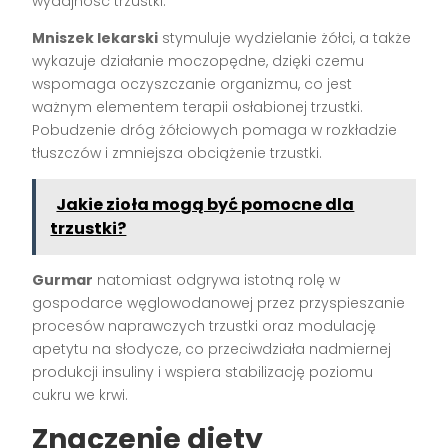
wydajność trzustki.
Mniszek lekarski
stymuluje wydzielanie żółci, a także
wykazuje działanie moczopędne, dzięki czemu
wspomaga oczyszczanie organizmu, co jest
ważnym elementem terapii osłabionej trzustki.
Pobudzenie dróg żółciowych pomaga w rozkładzie
tłuszczów i zmniejsza obciążenie trzustki.
Jakie zioła mogą być pomocne dla
trzustki?
Gurmar
natomiast odgrywa istotną rolę w
gospodarce węglowodanowej przez przyspieszanie
procesów naprawczych trzustki oraz modulację
apetytu na słodycze, co przeciwdziała nadmiernej
produkcji insuliny i wspiera stabilizację poziomu
cukru we krwi.
Znaczenie diety