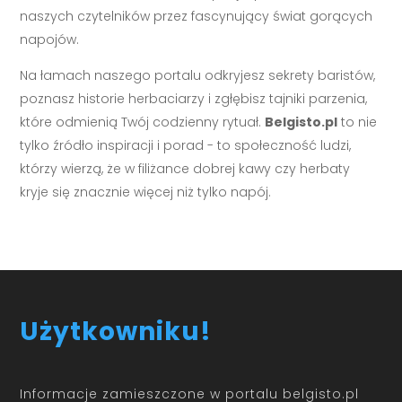
naszych czytelników przez fascynujący świat gorących
napojów.
Na łamach naszego portalu odkryjesz sekrety baristów,
poznasz historie herbaciarzy i zgłębisz tajniki parzenia,
które odmienią Twój codzienny rytuał.
Belgisto.pl
to nie
tylko źródło inspiracji i porad - to społeczność ludzi,
którzy wierzą, że w filiżance dobrej kawy czy herbaty
kryje się znacznie więcej niż tylko napój.
Użytkowniku!
Informacje zamieszczone w portalu belgisto.pl