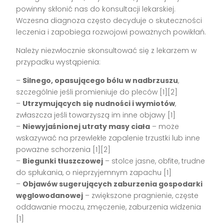
powinny skłonić nas do konsultacji lekarskiej.
Wczesna diagnoza często decyduje o skuteczności
leczenia i zapobiega rozwojowi poważnych powikłań.
Należy niezwłocznie skonsultować się z lekarzem w
przypadku wystąpienia:
–
Silnego, opasującego bólu w nadbrzuszu
,
szczególnie jeśli promieniuje do pleców [1][2]
–
Utrzymujących się nudności i wymiotów
,
zwłaszcza jeśli towarzyszą im inne objawy [1]
–
Niewyjaśnionej utraty masy ciała
– może
wskazywać na przewlekłe zapalenie trzustki lub inne
poważne schorzenia [1][2]
–
Biegunki tłuszczowej
– stolce jasne, obfite, trudne
do spłukania, o nieprzyjemnym zapachu [1]
–
Objawów sugerujących zaburzenia gospodarki
węglowodanowej
– zwiększone pragnienie, częste
oddawanie moczu, zmęczenie, zaburzenia widzenia
[1]