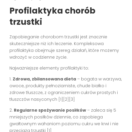
Profilaktyka chorób
trzustki
Zapobieganie chorobom trzustki jest znacznie
skuteczniejsze niż ich leczenie. Kompleksowa
profilaktyka obejmuje szereg działań, które możemy
wdrożyć w codzienne życie.
Najważniejsze elementy profilaktyki to:
1.
Zdrowa, zbilansowana dieta
– bogata w warzywa,
owoce, produkty pełnoziarniste, chude białko i
zdrowe tłuszcze, z ograniczeniem cukrów prostych i
tłuszczów nasyconych [1][2][3]
2.
Regularne spożywanie posiłków
– zaleca się 5
mniejszych posiłków dziennie, co zapobiega
gwałtownym wahaniom poziomu cukru we krwi i nie
przeciąża trzustki [1]