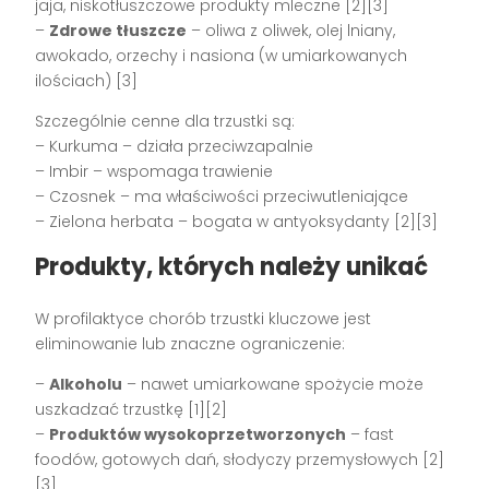
jaja, niskotłuszczowe produkty mleczne [2][3]
–
Zdrowe tłuszcze
– oliwa z oliwek, olej lniany,
awokado, orzechy i nasiona (w umiarkowanych
ilościach) [3]
Szczególnie cenne dla trzustki są:
– Kurkuma – działa przeciwzapalnie
– Imbir – wspomaga trawienie
– Czosnek – ma właściwości przeciwutleniające
– Zielona herbata – bogata w antyoksydanty [2][3]
Produkty, których należy unikać
W profilaktyce chorób trzustki kluczowe jest
eliminowanie lub znaczne ograniczenie:
–
Alkoholu
– nawet umiarkowane spożycie może
uszkadzać trzustkę [1][2]
–
Produktów wysokoprzetworzonych
– fast
foodów, gotowych dań, słodyczy przemysłowych [2]
[3]