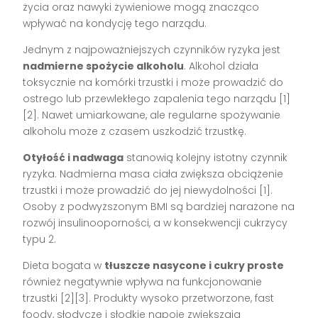
życia oraz nawyki żywieniowe mogą znacząco
wpływać na kondycję tego narządu.
Jednym z najpoważniejszych czynników ryzyka jest
nadmierne spożycie alkoholu
. Alkohol działa
toksycznie na komórki trzustki i może prowadzić do
ostrego lub przewlekłego zapalenia tego narządu [1]
[2]. Nawet umiarkowane, ale regularne spożywanie
alkoholu może z czasem uszkodzić trzustkę.
Otyłość i nadwaga
stanowią kolejny istotny czynnik
ryzyka. Nadmierna masa ciała zwiększa obciążenie
trzustki i może prowadzić do jej niewydolności [1].
Osoby z podwyższonym BMI są bardziej narażone na
rozwój insulinooporności, a w konsekwencji cukrzycy
typu 2.
Dieta bogata w
tłuszcze nasycone i cukry proste
również negatywnie wpływa na funkcjonowanie
trzustki [2][3]. Produkty wysoko przetworzone, fast
foody, słodycze i słodkie napoje zwiększają