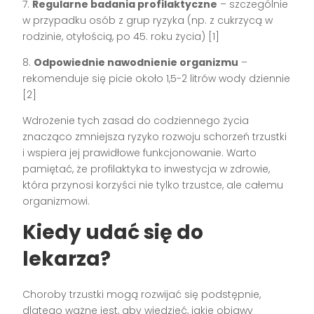
7.
Regularne badania profilaktyczne
– szczególnie
w przypadku osób z grup ryzyka (np. z cukrzycą w
rodzinie, otyłością, po 45. roku życia) [1]
8.
Odpowiednie nawodnienie organizmu
–
rekomenduje się picie około 1,5-2 litrów wody dziennie
[2]
Wdrożenie tych zasad do codziennego życia
znacząco zmniejsza ryzyko rozwoju schorzeń trzustki
i wspiera jej prawidłowe funkcjonowanie. Warto
pamiętać, że profilaktyka to inwestycja w zdrowie,
która przynosi korzyści nie tylko trzustce, ale całemu
organizmowi.
Kiedy udać się do
lekarza?
Choroby trzustki mogą rozwijać się podstępnie,
dlatego ważne jest, aby wiedzieć, jakie objawy