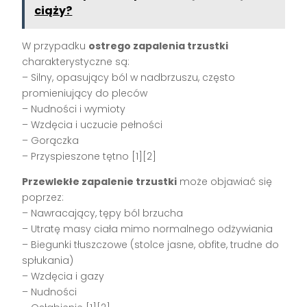
ciąży?
W przypadku
ostrego zapalenia trzustki
charakterystyczne są:
– Silny, opasujący ból w nadbrzuszu, często
promieniujący do pleców
– Nudności i wymioty
– Wzdęcia i uczucie pełności
– Gorączka
– Przyspieszone tętno [1][2]
Przewlekłe zapalenie trzustki
może objawiać się
poprzez:
– Nawracający, tępy ból brzucha
– Utratę masy ciała mimo normalnego odżywiania
– Biegunki tłuszczowe (stolce jasne, obfite, trudne do
spłukania)
– Wzdęcia i gazy
– Nudności