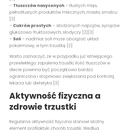
–
Tłuszczów nasyconych
– tłustych mięs,
pełnotłustych produktów mlecznych, masła, smalcu
[3]
–
Cukrów prostych
– słodzonych napojów, syropów
glukozowo-fruktozowych, słodyczy [2][3]
–
Soli
– nadmiar soli może obciążać układ
pokarmowy, w tym trzustkę [2]
Warto zaznaczyć, że w przypadku już istniejącego
przewlekłego zapalenia trzustki, ilość tłuszczów w
diecie powinna być początkowo bardzo
ograniczona i stopniowo zwiększana pod kontrolą
lekarza lub dietetyka [3].
Aktywność fizyczna a
zdrowie trzustki
Regularna aktywność fizyczna stanowi istotny
element profilaktyki chorób trzustki. Według