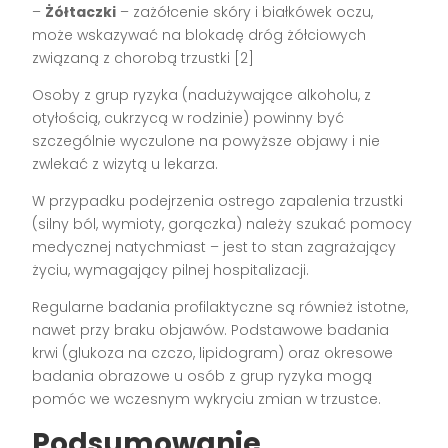
–
Żółtaczki
– zażółcenie skóry i białkówek oczu,
może wskazywać na blokadę dróg żółciowych
związaną z chorobą trzustki [2]
Osoby z grup ryzyka (nadużywające alkoholu, z
otyłością, cukrzycą w rodzinie) powinny być
szczególnie wyczulone na powyższe objawy i nie
zwlekać z wizytą u lekarza.
W przypadku podejrzenia ostrego zapalenia trzustki
(silny ból, wymioty, gorączka) należy szukać pomocy
medycznej natychmiast – jest to stan zagrażający
życiu, wymagający pilnej hospitalizacji.
Regularne badania profilaktyczne są również istotne,
nawet przy braku objawów. Podstawowe badania
krwi (glukoza na czczo, lipidogram) oraz okresowe
badania obrazowe u osób z grup ryzyka mogą
pomóc we wczesnym wykryciu zmian w trzustce.
Podsumowanie