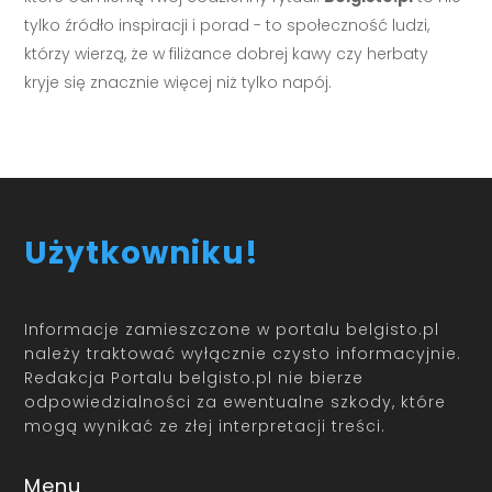
tylko źródło inspiracji i porad - to społeczność ludzi,
którzy wierzą, że w filiżance dobrej kawy czy herbaty
kryje się znacznie więcej niż tylko napój.
Użytkowniku!
Informacje zamieszczone w portalu belgisto.pl
należy traktować wyłącznie czysto informacyjnie.
Redakcja Portalu belgisto.pl nie bierze
odpowiedzialności za ewentualne szkody, które
mogą wynikać ze złej interpretacji treści.
Menu