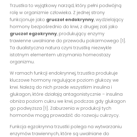
Trzustka to wyjątkowy narząd, który pełni podwójną
rolę w organizmie człowieka. Z jednej strony
funkcjonuje jako
gruczoł endokrynny
, wydzielający
hormony bezpośrednio do krwi, z drugiej zaś jako
gruczoł egzokrynny
, produkujący enzymy
trawienne uwalniane do przewodu pokarmowego [1].
Ta dualistyczna natura czyni trzustkę niezwykle
istotnym elementem utrzymania homeostazy
organizmu.
W ramach funkcji endokrynnej, trzustka produkuje
kluczowe hormony regulujące poziom glukozy we
krwi. Należą do nich przede wszystkim insulina i
glukagon, które działają antagonistycznie – insulina
obniża poziom cukru we krwi, podczas gdy glukagon
go podwyższa [1]. Zaburzenia w produkcji tych
hormonów mogą prowadzić do rozwoju cukrzycy.
Funkcja egzokrynna trzustki polega na wytwarzaniu
enzymów trawiennych, które są uwalniane do