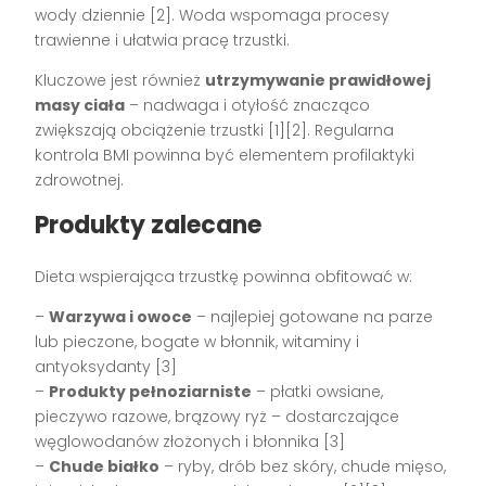
wody dziennie [2]. Woda wspomaga procesy
trawienne i ułatwia pracę trzustki.
Kluczowe jest również
utrzymywanie prawidłowej
masy ciała
– nadwaga i otyłość znacząco
zwiększają obciążenie trzustki [1][2]. Regularna
kontrola BMI powinna być elementem profilaktyki
zdrowotnej.
Produkty zalecane
Dieta wspierająca trzustkę powinna obfitować w:
–
Warzywa i owoce
– najlepiej gotowane na parze
lub pieczone, bogate w błonnik, witaminy i
antyoksydanty [3]
–
Produkty pełnoziarniste
– płatki owsiane,
pieczywo razowe, brązowy ryż – dostarczające
węglowodanów złożonych i błonnika [3]
–
Chude białko
– ryby, drób bez skóry, chude mięso,