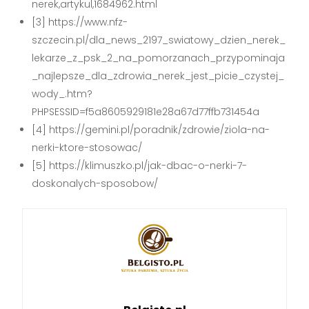
nerek,artykul,1684962.html
[3] https://www.nfz-
szczecin.pl/dla_news_2197_swiatowy_dzien_nerek_
lekarze_z_psk_2_na_pomorzanach_przypominaja
_najlepsze_dla_zdrowia_nerek_jest_picie_czystej_
wody_.htm?
PHPSESSID=f5a8605929181e28a67d77ffb731454a
[4] https://gemini.pl/poradnik/zdrowie/ziola-na-
nerki-ktore-stosowac/
[5] https://klimuszko.pl/jak-dbac-o-nerki-7-
doskonalych-sposobow/