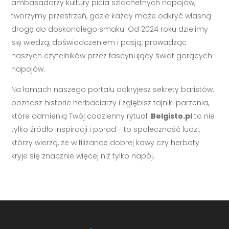
ambasadorzy kultury picia szlachetnych napojów,
tworzymy przestrzeń, gdzie każdy może odkryć własną
drogę do doskonałego smaku. Od 2024 roku dzielimy
się wiedzą, doświadczeniem i pasją, prowadząc
naszych czytelników przez fascynujący świat gorących
napojów.
Na łamach naszego portalu odkryjesz sekrety baristów,
poznasz historie herbaciarzy i zgłębisz tajniki parzenia,
które odmienią Twój codzienny rytuał.
Belgisto.pl
to nie
tylko źródło inspiracji i porad - to społeczność ludzi,
którzy wierzą, że w filiżance dobrej kawy czy herbaty
kryje się znacznie więcej niż tylko napój.