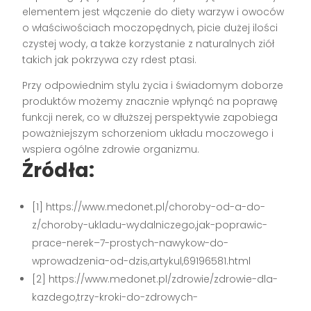
elementem jest włączenie do diety warzyw i owoców
o właściwościach moczopędnych, picie dużej ilości
czystej wody, a także korzystanie z naturalnych ziół
takich jak pokrzywa czy rdest ptasi.
Przy odpowiednim stylu życia i świadomym doborze
produktów możemy znacznie wpłynąć na poprawę
funkcji nerek, co w dłuższej perspektywie zapobiega
poważniejszym schorzeniom układu moczowego i
wspiera ogólne zdrowie organizmu.
Źródła:
[1] https://www.medonet.pl/choroby-od-a-do-
z/choroby-ukladu-wydalniczego,jak-poprawic-
prace-nerek–7-prostych-nawykow-do-
wprowadzenia-od-dzis,artykul,69196581.html
[2] https://www.medonet.pl/zdrowie/zdrowie-dla-
kazdego,trzy-kroki-do-zdrowych-