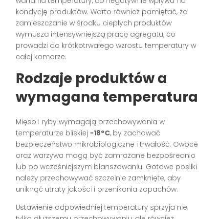
wahania temperatury, co negatywnie wpływa na
kondycję produktów. Warto również pamiętać, że
zamieszczanie w środku ciepłych produktów
wymusza intensywniejszą pracę agregatu, co
prowadzi do krótkotrwałego wzrostu temperatury w
całej komorze.
Rodzaje produktów a
wymagana temperatura
Mięso i ryby wymagają przechowywania w
temperaturze bliskiej
-18°C
, by zachować
bezpieczeństwo mikrobiologiczne i trwałość. Owoce
oraz warzywa mogą być zamrażane bezpośrednio
lub po wcześniejszym blanszowaniu. Gotowe posiłki
należy przechowywać szczelnie zamknięte, aby
uniknąć utraty jakości i przenikania zapachów.
Ustawienie odpowiedniej temperatury sprzyja nie
tylko dłuższemu przechowywaniu, ale również