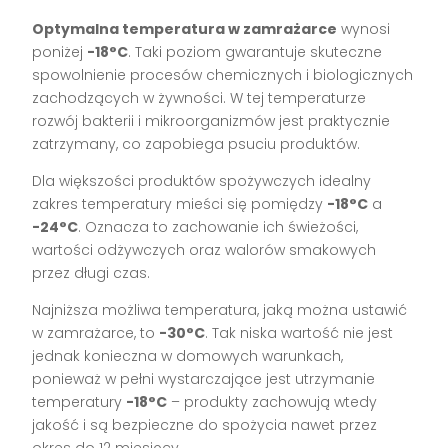
Optymalna temperatura w zamrażarce
wynosi
poniżej
-18°C
. Taki poziom gwarantuje skuteczne
spowolnienie procesów chemicznych i biologicznych
zachodzących w żywności. W tej temperaturze
rozwój bakterii i mikroorganizmów jest praktycznie
zatrzymany, co zapobiega psuciu produktów.
Dla większości produktów spożywczych idealny
zakres temperatury mieści się pomiędzy
-18°C
a
-24°C
. Oznacza to zachowanie ich świeżości,
wartości odżywczych oraz walorów smakowych
przez długi czas.
Najniższa możliwa temperatura, jaką można ustawić
w zamrażarce, to
-30°C
. Tak niska wartość nie jest
jednak konieczna w domowych warunkach,
ponieważ w pełni wystarczające jest utrzymanie
temperatury
-18°C
– produkty zachowują wtedy
jakość i są bezpieczne do spożycia nawet przez
okres do 12 miesięcy.