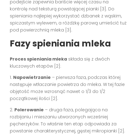
podejście zapewnia bariście więcej czasu na
kontrolę nad teksturą powstającej pianki [3]. Do
spieniania najlepiej wykorzystać dzbanek z wąskim,
spiczastym wylewem, a różdżkę parową umieścić tuż
pod powierzchnią mleka [3].
Fazy spieniania mleka
Proces spieniania mleka
składa się z dwóch
kluczowych etapów [2]:
1.
Napowietrzanie
– pierwsza faza, podczas której
następuje wtłaczanie powietrza do mleka. W tej fazie
objętość może wzrosnąć nawet o 1/3 do 1/2
początkowej ilości [2].
2.
Polerowanie
– druga faza, polegająca na
rozbijaniu i mieszaniu utworzonych wcześniej
pęcherzyków. To właśnie ten etap odpowiada za
powstanie charakterystycznej, gęstej mikropianki [2].