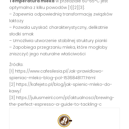
Temperatura mleka
w przedziale 60-65°C jest
optymalna z kilku powodów [1][2][3]:
– Zapewnia odpowiednią transformację związków
laktozy
– Pozwala uzyskać charakterystyczny, delikatnie
słodki smak
– Umożliwia utworzenie stabilnej struktury pianki
– Zapobiega przegrzaniu mleka, które mogłoby
zniszczyć jego naturalne właściwości
Źródła:
[1] https://www.cafesilesia.pl/Jak-prawidlowo-
spieniac-mleko-blog-pol-1536848177.html
[2] https://kafejeto.pl/blog/jak-spienic-mleko-do-
kawy/
[3] https://juliusmeinl.com/pl/aktualnosci/brewing-
the-perfect-espresso-a-guide-to-tackling-c