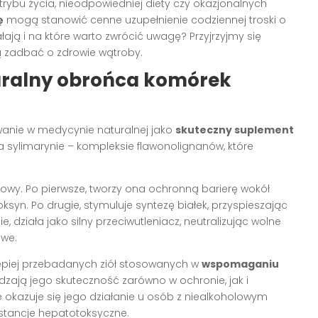
rybu życia, nieodpowiedniej diety czy okazjonalnych
ę
mogą stanowić cenne uzupełnienie codziennej troski o
ałają i na które warto zwrócić uwagę? Przyjrzyjmy się
 zadbać o zdrowie wątroby.
turalny obrońca komórek
wanie w medycynie naturalnej jako
skuteczny suplement
na sylimarynie – kompleksie flawonolignanów, które
kowy. Po pierwsze, tworzy ona ochronną barierę wokół
yn. Po drugie, stymuluje syntezę białek, przyspieszając
działa jako silny przeciwutleniacz, neutralizując wolne
owe.
jlepiej przebadanych ziół stosowanych w
wspomaganiu
rdzają jego skuteczność zarówno w ochronie, jak i
e okazuje się jego działanie u osób z niealkoholowym
stancje hepatotoksyczne.