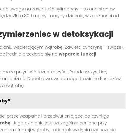
acać uwagę na zawartość sylimaryny – to ona stanowi
ędzy 210 a 800 mg sylimaryny dziennie, w zależności od
zymierzeniec w detoksykacji
ałaniu wspierającym wątrobę. Zawiera cynarynę – związek,
ezpośrednio przekłada się na
wsparcie funkcji
może przynieść liczne korzyści. Przede wszystkim,
z organizmu. Dodatkowo, wspomaga trawienie tłuszczów i
ża wątrobę.
oby?
ci przeciwzapalne i przeciwutleniające, co czyni go
robę
. Jego działanie jest szczególnie cenione przy
eniami funkcji wątroby, takich jak wzdęcia czy uczucie