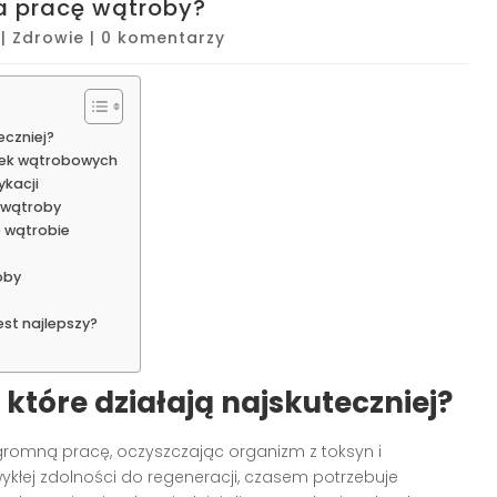
ra pracę wątroby?
|
Zdrowie
|
0 komentarzy
eczniej?
rek wątrobowych
ykacji
 wątroby
 wątrobie
oby
st najlepszy?
które działają najskuteczniej?
gromną pracę, oczyszczając organizm z toksyn i
ykłej zdolności do regeneracji, czasem potrzebuje