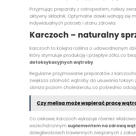
Przyjmując preparaty z ostropestem, należy zwr
aktywny składnik. Optymalne dawki wahają się mi
indywidualnych potrzeb i stanu zdrowia.
Karczoch – naturalny spr
Karczoch to kolejna roślina o udowodnionym dzi
który stymuluje produkcję i przepływ żółci, co b
detoksykacyjnych wątroby
.
Regularne przyjmowanie preparatów z karczocha 
zwiększa zdolność wątroby do usuwania toksyn 
obniża poziom cholesterolu, co pośrednio odcią
Czy melisa może wspierać pracę wątr
Co ciekawe, karczoch wykazuje również właściwoś
wszechstronnym
suplementem na zdrową wąt
dolegliwościach trawiennych związanych z zaburz