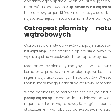
dodatkowego wsparcia. W obliczu stresującego t
nadużyć alkoholowych,
suplementy na wątrob
ten kluczowy organ. Które z nich rzeczywiście dzi
najskuteczniejszym rozwiązaniom, które pomogą
Ostropest plamisty – na
wątrobowych
Ostropest plamisty od wieków znajduje zastoso
na wątrobę
. Jego działanie opiera się głównie 
wykazują silne właściwości hepatoprotekcyjne.
Mechanizm działania sylimaryny jest wielokierun
komórek wątrobowych, zapobiegając wnikaniu toks
regenerację uszkodzonych hepatocytów. Wreszcie, 
rodniki, które mogą uszkadzać struktury komórk
Warto podkreślić, że ostropest jest jednym z na
pracy wątroby
. Liczne badania kliniczne potwie
regeneracji tkanki wątrobowej. Szczególnie cenn
stłuszczeniem wątroby czy po ekspozycji na sub