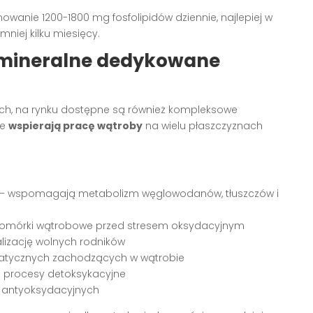
owanie 1200-1800 mg fosfolipidów dziennie, najlepiej w
niej kilku miesięcy.
mineralne dedykowane
ch, na rynku dostępne są również kompleksowe
re
wspierają pracę wątroby
na wielu płaszczyznach
B12) – wspomagają metabolizm węglowodanów, tłuszczów i
y komórki wątrobowe przed stresem oksydacyjnym
lizację wolnych rodników
matycznych zachodzących w wątrobie
 i procesy detoksykacyjne
w antyoksydacyjnych