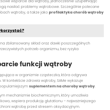
sowe wsparcie dla wątroby, jednocześnie uzupełniając
ogą nasilać problemy wątrobowe. Szczególnie polecane
bach wątroby, a także jako
profilaktyka chorób wątroby
ykorzystać?
ę na zbilansowany skład oraz dawki poszczególnych
zeczywistych potrzeb organizmu, bez ryzyka
arcie funkcji wątroby
tępująca w organizmie cząsteczka, która odgrywa
. W kontekście zdrowia wątroby, SAMe wykazuje
 popularniejszym
suplementem na choroby wątroby
.
owym mechanizmie biochemicznym, który umożliwia
tkowo, wspiera produkcję glutationu – najważniejszego
chroni wątrobę przed stresem oksydacyjnym.