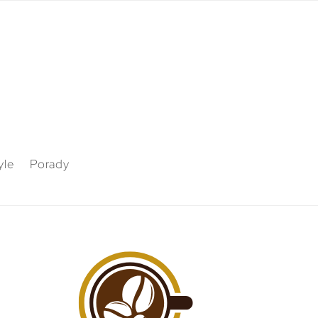
yle
Porady