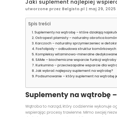
Jaki suplement najlepiej wspie
utworzone przez
Belgisto.pl
|
maj 29, 2025
Spis treści
Suplementy na wątrobę – które działają najskut
Ostropest plamisty – naturalny obrońca komó
Karczoch – naturalny sprzymierzeniec w detoks
Fosfolipidy – odbudowa struktur komórkowych
Kompleksy witaminowo-mineralne dedykowane
SAMe – biochemiczne wsparcie funkcji wątroby
Kurkumina – przeciwzapalne wsparcie dla wątr
Jak wybrać najlepszy suplement na wątrobę?
Podsumowanie – który suplement na wątrobę je
Suplementy na wątrobę – 
Wątroba to narząd, który codziennie wykonuje o
wspierając procesy trawienne. Mimo swojej niezw