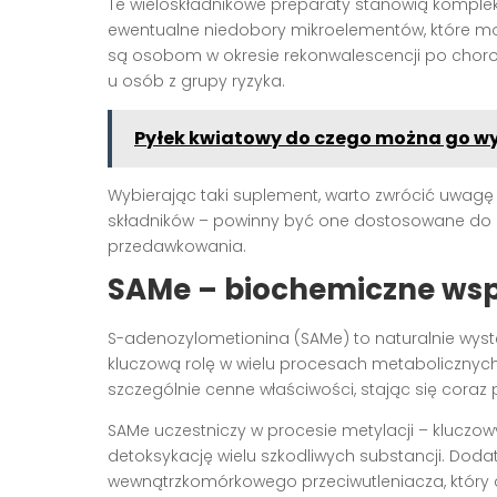
Te wieloskładnikowe preparaty stanowią komplek
ewentualne niedobory mikroelementów, które m
są osobom w okresie rekonwalescencji po choro
u osób z grupy ryzyka.
Pyłek kwiatowy do czego można go w
Wybierając taki suplement, warto zwrócić uwag
składników – powinny być one dostosowane do r
przedawkowania.
SAMe – biochemiczne wsp
S-adenozylometionina (SAMe) to naturalnie wys
kluczową rolę w wielu procesach metabolicznych
szczególnie cenne właściwości, stając się coraz
SAMe uczestniczy w procesie metylacji – klucz
detoksykację wielu szkodliwych substancji. Doda
wewnątrzkomórkowego przeciwutleniacza, który 