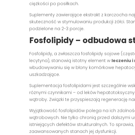
ciężkości po posiłkach.
Suplementy zawierające ekstrakt z karczocha naj
skuteczność w stymulowaniu produkcji żółci. St
podzielone na 2-3 porcje.
Fosfolipidy – odbudowa 
Fosfolipidy, a zwłaszcza fosfolipidy sojowe (czę
lecytyna), stanowią istotny element w
leczeniu i
wbudowywaniu się w błony komórkowe hepatocytó
uszkadzające.
Suplementacja fosfolipidami jest szczególnie
różnymi czynnikami – od leków hepatotoksycznyc
wątroby. Związki te przyspieszają regenerację na
Wyjątkowość fosfolipidów polega na ich zdolnośc
wątrobowych. Nie tylko chronią przed dalszymi u
istniejących defektów strukturalnych. To sprawi
zaawansowanych stanach jej dysfunkcji.