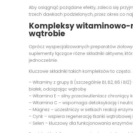
Aby osiągnąć pożądane efekty, zaleca się przyjm
trzech dawkach podzielonych, przez okres co najm
Kompleksy witaminowo-
wątrobie
Oprócz wyspecjalizowanych preparatów ziołowy
suplementy łączące różne składniki aktywne, któ
jednocześnie.
Kluczowe składniki takich kompleksów to często:
– Witaminy z grupy B (szczególnie B1, B2, B6 i 
białek, odciążając wątrobę
– Witamina E – silny przeciwutleniacz chroniąc
– Witamina C – wspomaga detoksykację i neutra
– Magnez – uczestniczy w setkach reakcji enzy
– Cynk – wspiera regenerację tkanki wątrobowej
– Selen – kluczowy dla funkcjonowania enzymó