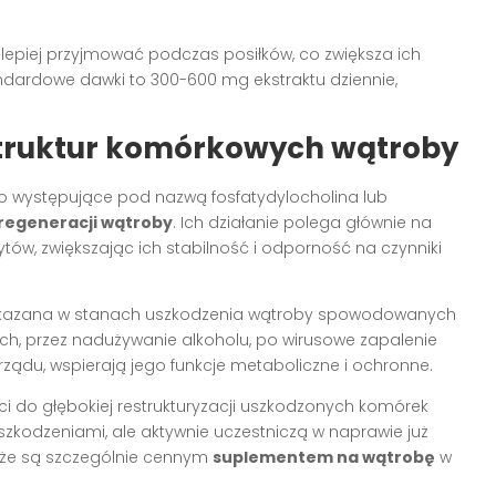
lepiej przyjmować podczas posiłków, co zwiększa ich
andardowe dawki to 300-600 mg ekstraktu dziennie,
struktur komórkowych wątroby
sto występujące pod nazwą fosfatydylocholina lub
 regeneracji wątroby
. Ich działanie polega głównie na
w, zwiększając ich stabilność i odporność na czynniki
 wskazana w stanach uszkodzenia wątroby spowodowanych
h, przez nadużywanie alkoholu, po wirusowe zapalenie
rządu, wspierają jego funkcje metaboliczne i ochronne.
i do głębokiej restrukturyzacji uszkodzonych komórek
szkodzeniami, ale aktywnie uczestniczą w naprawie już
a, że są szczególnie cennym
suplementem na wątrobę
w