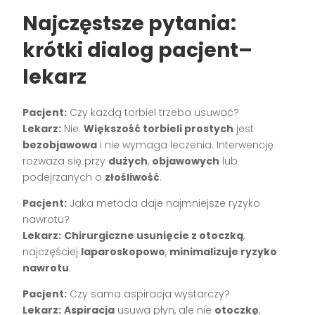
Najczęstsze pytania:
krótki dialog pacjent–
lekarz
Pacjent:
Czy każdą torbiel trzeba usuwać?
Lekarz:
Nie.
Większość torbieli prostych
jest
bezobjawowa
i nie wymaga leczenia. Interwencję
rozważa się przy
dużych
,
objawowych
lub
podejrzanych o
złośliwość
.
Pacjent:
Jaka metoda daje najmniejsze ryzyko
nawrotu?
Lekarz:
Chirurgiczne usunięcie z otoczką
,
najczęściej
laparoskopowo
,
minimalizuje ryzyko
nawrotu
.
Pacjent:
Czy sama aspiracja wystarczy?
Lekarz:
Aspiracja
usuwa płyn, ale nie
otoczkę
,