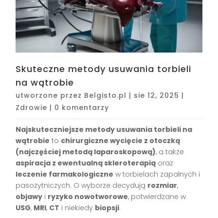
Skuteczne metody usuwania torbieli
na wątrobie
utworzone przez
Belgisto.pl
|
sie 12, 2025
|
Zdrowie
|
0 komentarzy
Najskuteczniejsze metody usuwania torbieli na
wątrobie
to
chirurgiczne wycięcie z otoczką
(najczęściej metodą laparoskopową)
, a także
aspiracja z ewentualną skleroterapią
oraz
leczenie farmakologiczne
w torbielach zapalnych i
pasożytniczych. O wyborze decydują
rozmiar
,
objawy
i
ryzyko nowotworowe
, potwierdzane w
USG
,
MRI
,
CT
i niekiedy
biopsji
.