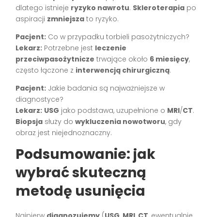
dlatego istnieje
ryzyko nawrotu
.
Skleroterapia
po
aspiracji
zmniejsza
to ryzyko.
Pacjent:
Co w przypadku torbieli pasożytniczych?
Lekarz:
Potrzebne jest
leczenie
przeciwpasożytnicze
trwające około
6 miesięcy
,
często łączone z
interwencją chirurgiczną
.
Pacjent:
Jakie badania są najważniejsze w
diagnostyce?
Lekarz:
USG
jako podstawa, uzupełnione o
MRI
/
CT
.
Biopsja
służy do
wykluczenia nowotworu
, gdy
obraz jest niejednoznaczny.
Podsumowanie: jak
wybrać skuteczną
metodę usunięcia
Najpierw
diagnozujemy
(
USG
,
MRI
,
CT
, ewentualnie