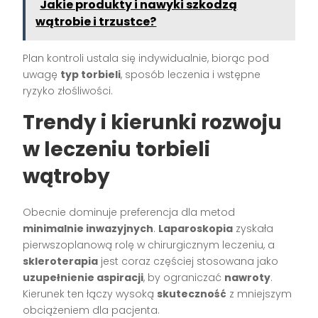
Jakie produkty i nawyki szkodzą
wątrobie i trzustce?
Plan kontroli ustala się indywidualnie, biorąc pod
uwagę
typ torbieli
, sposób leczenia i wstępne
ryzyko złośliwości.
Trendy i kierunki rozwoju
w leczeniu torbieli
wątroby
Obecnie dominuje preferencja dla metod
minimalnie inwazyjnych
.
Laparoskopia
zyskała
pierwszoplanową rolę w chirurgicznym leczeniu, a
skleroterapia
jest coraz częściej stosowana jako
uzupełnienie aspiracji
, by ograniczać
nawroty
.
Kierunek ten łączy wysoką
skuteczność
z mniejszym
obciążeniem dla pacjenta.