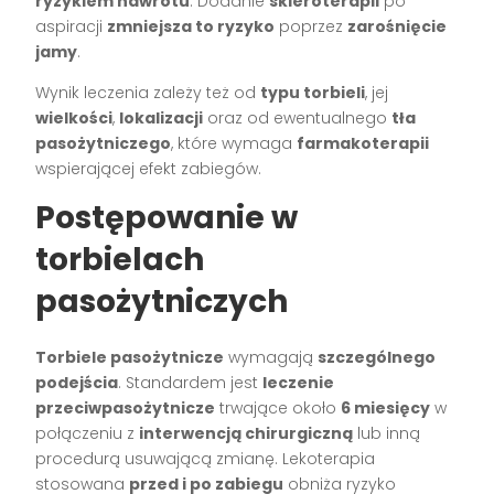
ryzykiem nawrotu
. Dodanie
skleroterapii
po
aspiracji
zmniejsza to ryzyko
poprzez
zarośnięcie
jamy
.
Wynik leczenia zależy też od
typu torbieli
, jej
wielkości
,
lokalizacji
oraz od ewentualnego
tła
pasożytniczego
, które wymaga
farmakoterapii
wspierającej efekt zabiegów.
Postępowanie w
torbielach
pasożytniczych
Torbiele pasożytnicze
wymagają
szczególnego
podejścia
. Standardem jest
leczenie
przeciwpasożytnicze
trwające około
6 miesięcy
w
połączeniu z
interwencją chirurgiczną
lub inną
procedurą usuwającą zmianę. Lekoterapia
stosowana
przed i po zabiegu
obniża ryzyko