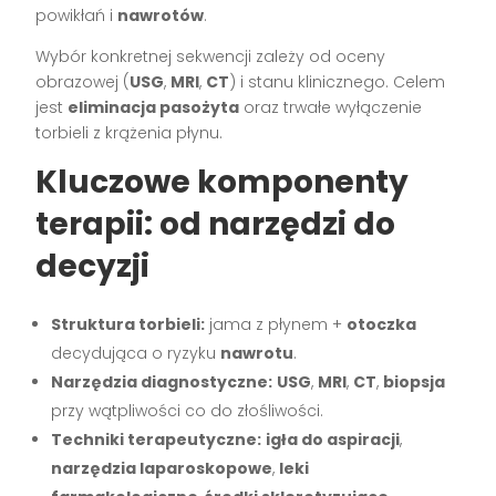
powikłań i
nawrotów
.
Wybór konkretnej sekwencji zależy od oceny
obrazowej (
USG
,
MRI
,
CT
) i stanu klinicznego. Celem
jest
eliminacja pasożyta
oraz trwałe wyłączenie
torbieli z krążenia płynu.
Kluczowe komponenty
terapii: od narzędzi do
decyzji
Struktura torbieli:
jama z płynem +
otoczka
decydująca o ryzyku
nawrotu
.
Narzędzia diagnostyczne:
USG
,
MRI
,
CT
,
biopsja
przy wątpliwości co do złośliwości.
Techniki terapeutyczne:
igła do aspiracji
,
narzędzia laparoskopowe
,
leki