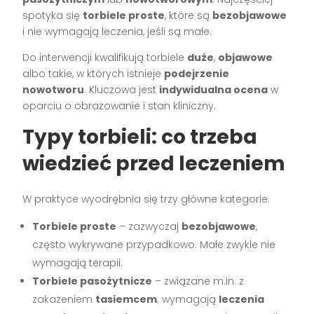
spotyka się
torbiele proste
, które są
bezobjawowe
i nie wymagają leczenia, jeśli są małe.
Do interwencji kwalifikują torbiele
duże
,
objawowe
albo takie, w których istnieje
podejrzenie
nowotworu
. Kluczowa jest
indywidualna ocena
w
oparciu o obrazowanie i stan kliniczny.
Typy torbieli: co trzeba
wiedzieć przed leczeniem
W praktyce wyodrębnia się trzy główne kategorie:
Torbiele proste
– zazwyczaj
bezobjawowe
,
często wykrywane przypadkowo. Małe zwykle nie
wymagają terapii.
Torbiele pasożytnicze
– związane m.in. z
zakażeniem
tasiemcem
; wymagają
leczenia