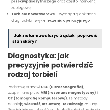
przeciwpasożytniczego
oraz często interwencji
zabiegowej.
Torbiele nowotworowe
– wymagają dokładnej
diagnostyki i zwykle
leczenia operacyjnego
.
Jak ziołami zwalczyć trądzik i poprawić
stan skóry?
Diagnostyka: jak
precyzyjnie potwierdzić
rodzaj torbieli
Podstawę stanowi
USG (ultrasonografia)
,
uzupełniane przez
MRI (rezonans magnetyczny)
i
CT (tomografię komputerową)
. Te metody
oceniają
wielkość
,
strukturę
i
lokalizację
zmiany.
Gdy istnieje wątpliwość co do złośliwości, stosuje się