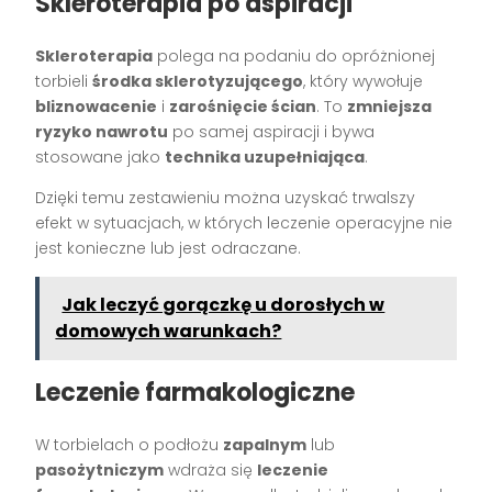
Skleroterapia po aspiracji
Skleroterapia
polega na podaniu do opróżnionej
torbieli
środka sklerotyzującego
, który wywołuje
bliznowacenie
i
zarośnięcie ścian
. To
zmniejsza
ryzyko nawrotu
po samej aspiracji i bywa
stosowane jako
technika uzupełniająca
.
Dzięki temu zestawieniu można uzyskać trwalszy
efekt w sytuacjach, w których leczenie operacyjne nie
jest konieczne lub jest odraczane.
Jak leczyć gorączkę u dorosłych w
domowych warunkach?
Leczenie farmakologiczne
W torbielach o podłożu
zapalnym
lub
pasożytniczym
wdraża się
leczenie