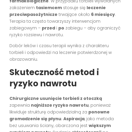
farmakologiczne
. W przypadku torbieli wywołanych
zakażeniem
tasiemcem
stosuje się
leczenie
przeciwpasożytnicze
trwające około
6 miesięcy
.
Terapia ta często towarzyszy interwencjom
zabiegowym –
przed
i
po
zabiegu – aby ograniczyć
ryzyko rozsiewu i nawrotu.
Dobór leków i czasu terapii wynika z charakteru
torbieli i odpowiedzi na leczenie potwierdzonej w
obrazowaniu.
Skuteczność metod i
ryzyko nawrotu
Chirurgiczne usunięcie torbieli z otoczką
zapewnia
najniższe ryzyko nawrotu
, ponieważ
likwiduje strukturę odpowiedzialną za
ponowne
gromadzenie się płynu
.
Aspiracja
, jako metoda
bez usuwania ściany, obarczona jest
większym