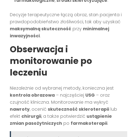
farmakologiczne
,
środki sklerotyzujące
.
Decyzje terapeutyczne łączą obraz, stan pacjenta i
prawdopodobieństwo złośliwości, tak aby uzyskać
maksymalną skuteczność
przy
minimalnej
inwazyjności
.
Obserwacja i
monitorowanie po
leczeniu
Niezależnie od wybranej metody, konieczna jest
kontrola obrazowa
– najczęściej
USG
– oraz
czujność kliniczna. Monitorowanie ma wykryć
nawroty
, ocenić
skuteczność skleroterapii
lub
efekt
chirurgii
, a także potwierdzić
ustąpienie
zmian pasożytniczych
po
farmakoterapii
.