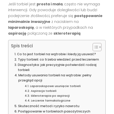
Jeśli torbiel jest
prosta i mała
, często nie wymaga
interwencji. Gdy powoduje dolegliwości lub budzi
podejrzenie złośliwości, preferuje się
postępowanie
minimalnie inwazyjne
z naciskiem na
laparoskopię
, a w niektórych przypadkach na
aspirację
połączoną ze
skleroterapią
.
Spis treści
Co to jest torbiel na wątrobie i kiedy ją usuwać?
Typy torbieli: co trzeba wiedzieć przed leczeniem
Diagnostyka: jak precyzyjnie potwierdzić rodzaj
torbieli
Metody usuwania torbieli na wątrobie: pełny
przegląd opcji
Laparoskopowe usunięcie torbieli
Aspiracja torbieli
Skleroterapia po aspiracji
Leczenie farmakologiczne
Skuteczność metod i ryzyko nawrotu
Postępowanie w torbielach pasożytniczych