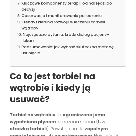
Kluczowe komponenty terapii: od narzędzi do
decyzji
Obserwacja i monitorowanie po leczeniu
Trendy i kierunki rozwoju w leczeniu torbieli
wątroby
Najczęstsze pytania: krótki dialog pacjent–
lekarz
Podsumowanie: jak wybrać skuteczną metodę
usunięcia
Co to jest torbiel na
wątrobie i kiedy ją
usuwać?
Torbiel na wątrobie
to
ograniczona jama
wypełniona płynem
, otoczona ścianą (tzw.
otoczką torbieli
). Powstaje na tle
zapalnym
,
pasożytniczym
lub
nowotworowym
. Najczęściej