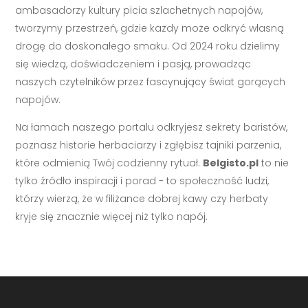
ambasadorzy kultury picia szlachetnych napojów,
tworzymy przestrzeń, gdzie każdy może odkryć własną
drogę do doskonałego smaku. Od 2024 roku dzielimy
się wiedzą, doświadczeniem i pasją, prowadząc
naszych czytelników przez fascynujący świat gorących
napojów.
Na łamach naszego portalu odkryjesz sekrety baristów,
poznasz historie herbaciarzy i zgłębisz tajniki parzenia,
które odmienią Twój codzienny rytuał.
Belgisto.pl
to nie
tylko źródło inspiracji i porad - to społeczność ludzi,
którzy wierzą, że w filiżance dobrej kawy czy herbaty
kryje się znacznie więcej niż tylko napój.