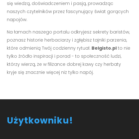
się wiedzą, doświadczeniem i pasją, prowadząc
naszych czytelników przez fascynujący świat gorących
napojów.
Na łamach naszego portalu odkryjesz sekrety baristów,
poznasz historie herbaciarzy i zgłębisz tajniki parzenia,
które odmienią Twój codzienny rytuał.
Belgisto.pl
to nie
tylko źródło inspiracji i porad - to społeczność ludzi,
którzy wierzą, że w filiżance dobrej kawy czy herbaty
kryje się znacznie więcej niż tylko napój.
Użytkowniku!