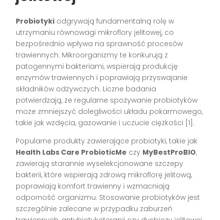
Probiotyki
odgrywają fundamentalną rolę w
utrzymaniu równowagi mikroflory jelitowej, co
bezpośrednio wpływa na sprawność procesów
trawiennych. Mikroorganizmy te konkurują z
patogennymi bakteriami, wspierają produkcję
enzymów trawiennych i poprawiają przyswajanie
składników odżywczych. Liczne badania
potwierdzają, że regularne spożywanie probiotyków
może zmniejszyć dolegliwości układu pokarmowego,
takie jak wzdęcia, gazowanie i uczucie ciężkości [1].
Popularne produkty zawierające probiotyki, takie jak
Health Labs Care ProbioticMe
czy
MyBestProBIO
,
zawierają starannie wyselekcjonowane szczepy
bakterii, które wspierają zdrową mikroflorę jelitową,
poprawiają komfort trawienny i wzmacniają
odporność organizmu. Stosowanie probiotyków jest
szczególnie zalecane w przypadku zaburzeń
trawiennych, antybiotykoterapii czy dysbiozy jelitowej