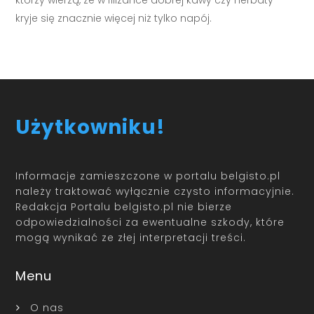
którzy wierzą, że w filiżance dobrej kawy czy herbaty
kryje się znacznie więcej niż tylko napój.
Użytkowniku!
Informacje zamieszczone w portalu belgisto.pl
należy traktować wyłącznie czysto informacyjnie.
Redakcja Portalu belgisto.pl nie bierze
odpowiedzialności za ewentualne szkody, które
mogą wynikać ze złej interpretacji treści.
Menu
O nas